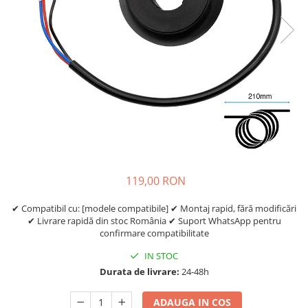
Etrieri
https://www.doctortrotineta.ro/lumini
Stop trotineta
Faruri
https://www.doctortrotineta.ro/cadru
Aparatori (aripi)
Cricuri trotineta
Suruburi
Suspensie
119,00 RON
✔ Compatibil cu: [modele compatibile] ✔ Montaj rapid, fără modificări
✔ Livrare rapidă din stoc România ✔ Suport WhatsApp pentru
confirmare compatibilitate
IN STOC
Durata de livrare:
24-48h
ADAUGA IN COS