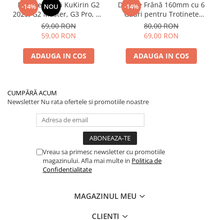
Plăcuțe Frână KuKirin G2
Disc de Frână 160mm cu 6
-14%
NOU
-14%
2025, G2 Master, G3 Pro, G4
Găuri pentru Trotinete
– Set 2 Bucăți (Față sau
Electrice KuKirin G4 (Model
69,00 RON
80,00 RON
Spate) Premium
2025) și KuKirin G2 –
59,00 RON
69,00 RON
Performanță Premium
ADAUGA IN COS
ADAUGA IN COS
CUMPĂRĂ ACUM
Newsletter
Nu rata ofertele si promotiile noastre
Vreau sa primesc newsletter cu promotiile
magazinului. Afla mai multe in
Politica de
Confidentialitate
MAGAZINUL MEU
CLIENTI