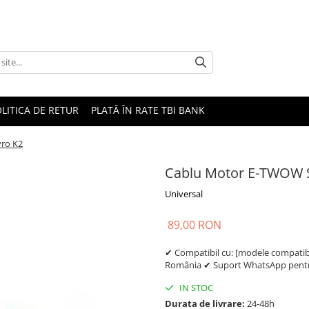
LITICA DE RETUR
PLATĂ ÎN RATE TBI BANK
ro K2
Cablu Motor E-TWOW 
Universal
89,00 RON
✔ Compatibil cu: [modele compatibil
România ✔ Suport WhatsApp pentru
IN STOC
Durata de livrare:
24-48h