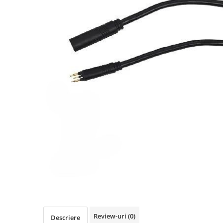
https://www.doctortrotineta.ro/frane
Discuri frana
Placute de frana
Manete de frana
Etrieri
https://www.doctortrotineta.ro/lumini
Stop trotineta
Faruri
https://www.doctortrotineta.ro/cadru
Aparatori (aripi)
Cricuri trotineta
Suruburi
Suspensie
Cauciucuri
https://www.doctortrotineta.ro/camere-
de-aer
https://www.doctortrotineta.ro/cauciucuri-
Review-uri
(0)
Descriere