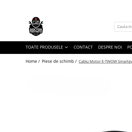
Toate Produsele
Acasa
Toate produsele
Piese de schimb
TOATE PRODUSELE
CONTACT
DESPRE NOI
PO
https://www.doctortrotineta.ro/electrica
Home /
Piese de schimb /
Cablu Motor E-TWOW Smartgy
Acceleratie
Display
Controller
Motoare
Cabluri
BMS
Acumulatori
Kit complet
Contact cu cheie