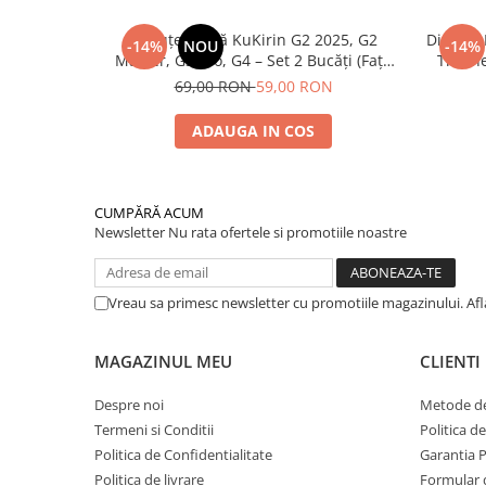
Plăcuțe Frână KuKirin G2 2025, G2
Disc de
-14%
NOU
-14%
Master, G3 Pro, G4 – Set 2 Bucăți (Față
Trotin
sau Spate) Premium
2025) și
69,00 RON
59,00 RON
ADAUGA IN COS
CUMPĂRĂ ACUM
Newsletter
Nu rata ofertele si promotiile noastre
Vreau sa primesc newsletter cu promotiile magazinului. Af
MAGAZINUL MEU
CLIENTI
Despre noi
Metode de
Termeni si Conditii
Politica d
Politica de Confidentialitate
Garantia 
Politica de livrare
Formular 