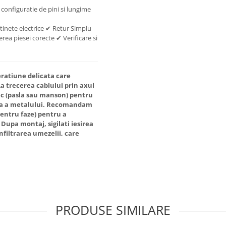
 configuratie de pini si lungime
tinete electrice ✔ Retur Simplu
rea piesei corecte ✔ Verificare si
eratiune delicata care
a trecerea cablului prin axul
iuc (pasla sau manson) pentru
ita a metalului. Recomandam
pentru faze) pentru a
Dupa montaj, sigilati iesirea
nfiltrarea umezelii, care
PRODUSE SIMILARE