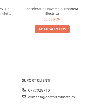
25, G2
Acceleratie Universala Trotineta
Rulmen
i (Set
Electrica
Spate) Premium
60,00 RON
ADAUGA IN COS
SUPORT CLIENTI
0777028710
comenzi@doctortrotineta.ro