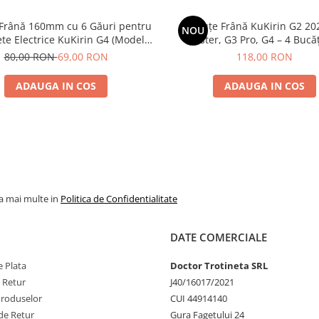
 Frână 160mm cu 6 Găuri pentru
Plăcuțe Frână KuKirin G2 20
NOU
ete Electrice KuKirin G4 (Model
Master, G3 Pro, G4 – 4 Bucăț
 KuKirin G2 – Performanță
Complet Față + 
80,00 RON
69,00 RON
118,00 RON
Premium
ADAUGA IN COS
ADAUGA IN COS
la mai multe in
Politica de Confidentialitate
DATE COMERCIALE
 Plata
Doctor Trotineta SRL
e Retur
J40/16017/2021
Produselor
CUI 44914140
de Retur
Gura Fagetului 24