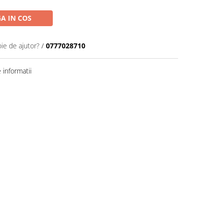
A IN COS
oie de ajutor?
/
0777028710
informatii