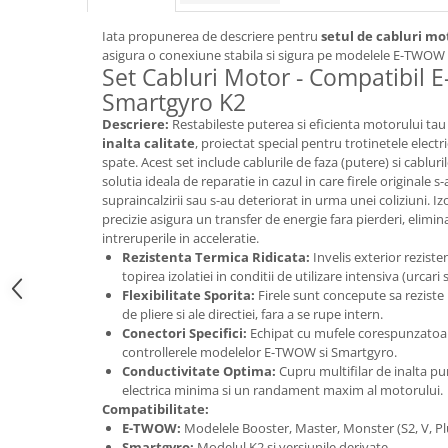
trotinete-electrice
https://www.doctortrotineta.ro/cauciucuri-
Iata propunerea de descriere pentru
setul de cabluri mo
cu-camera
asigura o conexiune stabila si sigura pe modelele E-TWOW 
Set Cabluri Motor - Compatibil
cauciucuri-bicicleta
Smartgyro K2
Camere bicicleta
Descriere:
Restabileste puterea si eficienta motorului tau
inalta calitate
, proiectat special pentru trotinetele elect
Cauciuc tubeless cu GEL antipană
spate. Acest set include cablurile de faza (putere) si cabluril
Accesorii
solutia ideala de reparatie in cazul in care firele originale s
supraincalzirii sau s-au deteriorat in urma unei coliziuni. Iz
Trotinete electrice
precizie asigura un transfer de energie fara pierderi, elimi
Biciclete Electrice
intreruperile in acceleratie.
Rezistenta Termica Ridicata:
Invelis exterior rezist
Anvelope moto
topirea izolatiei in conditii de utilizare intensiva (urcar
Camere moto
Flexibilitate Sporita:
Firele sunt concepute sa reziste l
de pliere si ale directiei, fara a se rupe intern.
Anvelope ATV
Conectori Specifici:
Echipat cu mufele corespunzatoare
Cauciucuri bicicleta
controllerele modelelor E-TWOW si Smartgyro.
Anvelope și Camere Utilaje
Conductivitate Optima:
Cupru multifilar de inalta pu
electrica minima si un randament maxim al motorului.
https://www.doctortrotineta.ro/plata-
Compatibilitate:
tbi?
E-TWOW:
Modelele Booster, Master, Monster (S2, V, Plu
forceOriginalForEdit=1&preview=00681
Smartgyro:
Modelul K2 si versiunile derivate.