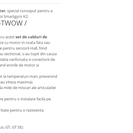
tor
, special conceput pentru a
si Smartgyro K2:
 E-TWOW /
 cu acest
set de cabluri de
rice cu motor in roata fata sau
e pentru senzorii Hall, fiind
-au sectionat, s-au topit din cauza
olatia ranforsata si conectorii de
nand erorile de motor si
ent la temperaturi mari, prevenind
i sau viteza maxima).
a miile de miscari ale articulatiei
 pentru o instalare facila pe
ritate pentru o rezistenta
s, GT, GT SE).