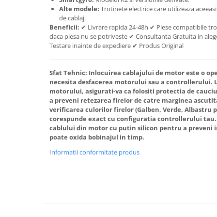
Alte modele:
Trotinete electrice care utilizeaza aceeasi
de cablaj.
Beneficii:
✔ Livrare rapida 24-48h ✔ Piese compatibile tro
daca piesa nu se potriveste ✔ Consultanta Gratuita in alege
Testare inainte de expediere ✔ Produs Original
Sfat Tehnic:
Inlocuirea cablajului de motor este o op
necesita desfacerea motorului sau a controllerului. L
motorului, asigurati-va ca folositi protectia de cauc
a preveni retezarea firelor de catre marginea ascut
verificarea culorilor firelor (Galben, Verde, Albastru 
corespunde exact cu configuratia controllerului tau. 
cablului din motor cu putin silicon pentru a preveni i
poate oxida bobinajul in timp.
Informatii conformitate produs