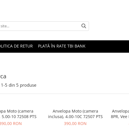
LITICA DE RETUR
PLATĂ ÎN RATE TBI BANK
ca
1-
5
din
5
produse
opa Moto (camera
Anvelopa Moto (camera
Anvelopa
, 5.00-10 72508 PTS
inclusa), 4.00-10C 72507 PTS
8PR, Vee 
mixt RI
390,00 RON
390,00 RON