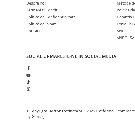
trotinete-electrice
Despre noi
Metode de
Termeni si Conditii
Politica d
https://www.doctortrotineta.ro/cauciucuri-
cu-camera
Politica de Confidentialitate
Garantia 
Politica de livrare
Formular 
cauciucuri-bicicleta
Contact
ANPC
Camere bicicleta
ANPC - SA
Cauciuc tubeless cu GEL antipană
Accesorii
SOCIAL
URMARESTE-NE IN SOCIAL MEDIA
Trotinete electrice
Biciclete Electrice
Anvelope moto
Camere moto
Anvelope ATV
Cauciucuri bicicleta
Anvelope și Camere Utilaje
©Copyright Doctor Trotineta SRL 2026
Platforma E-commerc
by Gomag
https://www.doctortrotineta.ro/plata-
tbi?
forceOriginalForEdit=1&preview=00681