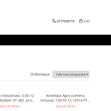
0777028710
0,00
Ordoneaza:
 industriala, 5.00-12
Anvelopa Agro (camera
Rubber VT-382, profil
inclusa), 120/70-12 72514 PTS,
B/LUG, bias, Made in
Moto
450,00 RON
260,00 RON
Thailand