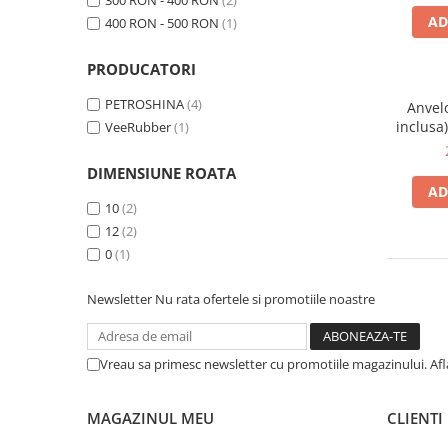
300 RON - 400 RON
(2)
https://www.doctortrotineta.ro/frane
AD
400 RON - 500 RON
(1)
Discuri frana
Placute de frana
PRODUCATORI
Manete de frana
PETROSHINA
(4)
Anvel
Etrieri
inclusa
VeeRubber
(1)
https://www.doctortrotineta.ro/lumini
Stop trotineta
DIMENSIUNE ROATA
AD
Faruri
10
(2)
https://www.doctortrotineta.ro/cadru
12
(2)
Aparatori (aripi)
0
(1)
Cricuri trotineta
Newsletter
Nu rata ofertele si promotiile noastre
Suruburi
Suspensie
Cauciucuri
Vreau sa primesc newsletter cu promotiile magazinului. Af
https://www.doctortrotineta.ro/camere-
de-aer
MAGAZINUL MEU
CLIENTI
https://www.doctortrotineta.ro/cauciucuri-