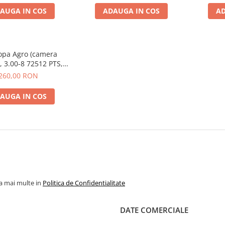
AUGA IN COS
ADAUGA IN COS
AD
opa Agro (camera
), 3.00-8 72512 PTS,
Moto
260,00 RON
AUGA IN COS
la mai multe in
Politica de Confidentialitate
DATE COMERCIALE