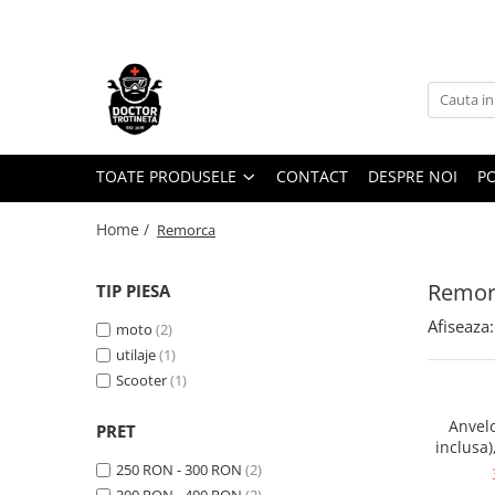
Toate Produsele
Acasa
Toate produsele
Piese de schimb
TOATE PRODUSELE
CONTACT
DESPRE NOI
PO
https://www.doctortrotineta.ro/electrica
Home /
Remorca
Acceleratie
Display
Remor
TIP PIESA
Controller
Motoare
Afiseaza:
moto
(2)
Cabluri
utilaje
(1)
Scooter
(1)
BMS
Acumulatori
Anvel
PRET
Kit complet
inclusa)
Contact cu cheie
250 RON - 300 RON
(2)