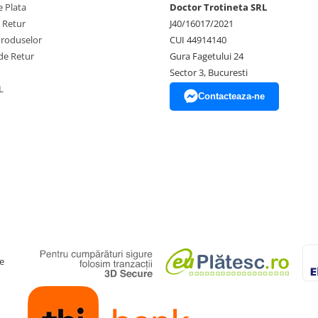
 Plata
Doctor Trotineta SRL
e Retur
J40/16017/2021
Produselor
CUI 44914140
de Retur
Gura Fagetului 24
Sector 3, Bucuresti
L
Contacteaza-ne
e