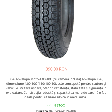
Etrieri
https://www.doctortrotineta.ro/lumini
Stop trotineta
Faruri
https://www.doctortrotineta.ro/cadru
Aparatori (aripi)
Cricuri trotineta
Suruburi
Suspensie
390,00 RON
K96 Anvelopă Moto 4.00-10C (cu cameră inclusă) Anvelopa K96,
dimensiune 4.00-10C (110/100-10), este concepută pentru scutere și
vehicule utilitare ușoare, oferind rezistență, stabilitate și siguranță în
exploatare. Construcția robustă și capacitatea mare de sarcină o fac
ideală pentru utilizare zilnică în medii urba...
IN STOC
Durata de livrare:
24-48h