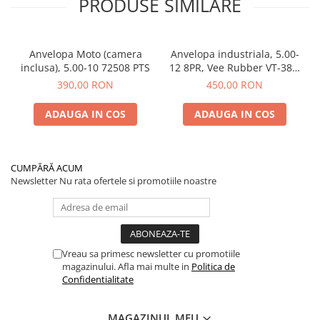
PRODUSE SIMILARE
Anvelopa Moto (camera
Anvelopa industriala, 5.00-
inclusa), 5.00-10 72508 PTS
12 8PR, Vee Rubber VT-382,
profil mixt RIB/LUG, bias,
390,00 RON
450,00 RON
Made in Thailand
ADAUGA IN COS
ADAUGA IN COS
CUMPĂRĂ ACUM
Newsletter
Nu rata ofertele si promotiile noastre
Vreau sa primesc newsletter cu promotiile
magazinului. Afla mai multe in
Politica de
Confidentialitate
MAGAZINUL MEU