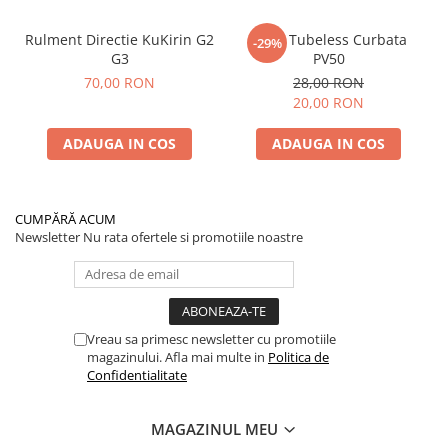
Rulment Directie KuKirin G2
Valva Tubeless Curbata
-29%
G3
PV50
70,00 RON
28,00 RON
20,00 RON
ADAUGA IN COS
ADAUGA IN COS
CUMPĂRĂ ACUM
Newsletter
Nu rata ofertele si promotiile noastre
Vreau sa primesc newsletter cu promotiile
magazinului. Afla mai multe in
Politica de
Confidentialitate
MAGAZINUL MEU