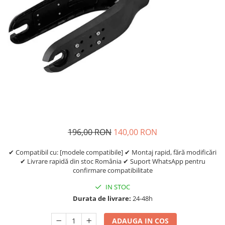
https://www.doctortrotineta.ro/frane
Discuri frana
Placute de frana
Manete de frana
Etrieri
https://www.doctortrotineta.ro/lumini
Stop trotineta
Faruri
https://www.doctortrotineta.ro/cadru
Aparatori (aripi)
196,00 RON
140,00 RON
Cricuri trotineta
Suruburi
✔ Compatibil cu: [modele compatibile] ✔ Montaj rapid, fără modificări
✔ Livrare rapidă din stoc România ✔ Suport WhatsApp pentru
Suspensie
confirmare compatibilitate
Cauciucuri
IN STOC
https://www.doctortrotineta.ro/camere-
Durata de livrare:
24-48h
de-aer
https://www.doctortrotineta.ro/cauciucuri-
ADAUGA IN COS