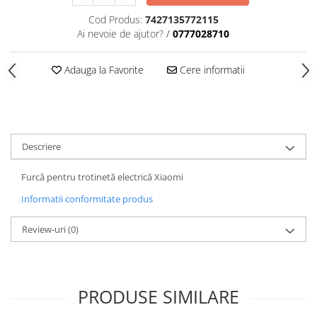
trotinete-electrice
Cod Produs:
7427135772115
https://www.doctortrotineta.ro/cauciucuri-
Ai nevoie de ajutor?
/
0777028710
cu-camera
cauciucuri-bicicleta
Adauga la Favorite
Cere informatii
Camere bicicleta
Cauciuc tubeless cu GEL antipană
Accesorii
Trotinete electrice
Descriere
Biciclete Electrice
Furcă pentru trotinetă electrică Xiaomi
Anvelope moto
Informatii conformitate produs
Camere moto
Anvelope ATV
Review-uri
(0)
Cauciucuri bicicleta
Anvelope și Camere Utilaje
https://www.doctortrotineta.ro/plata-
PRODUSE SIMILARE
tbi?
forceOriginalForEdit=1&preview=00681