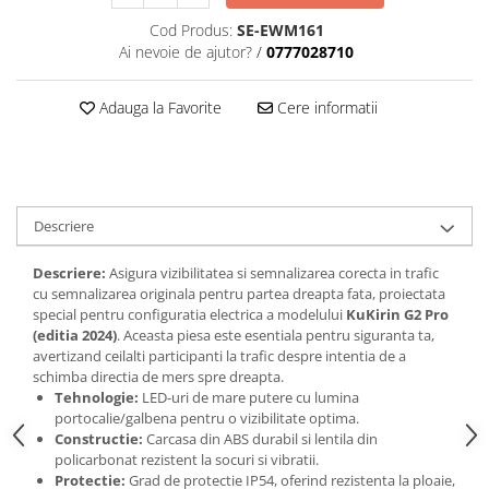
trotinete-electrice
Cod Produs:
SE-EWM161
https://www.doctortrotineta.ro/cauciucuri-
Ai nevoie de ajutor?
/
0777028710
cu-camera
cauciucuri-bicicleta
Adauga la Favorite
Cere informatii
Camere bicicleta
Cauciuc tubeless cu GEL antipană
Accesorii
Trotinete electrice
Descriere
Biciclete Electrice
Descriere:
Asigura vizibilitatea si semnalizarea corecta in trafic
Anvelope moto
cu semnalizarea originala pentru partea dreapta fata, proiectata
special pentru configuratia electrica a modelului
KuKirin G2 Pro
Camere moto
(editia 2024)
. Aceasta piesa este esentiala pentru siguranta ta,
Anvelope ATV
avertizand ceilalti participanti la trafic despre intentia de a
Cauciucuri bicicleta
schimba directia de mers spre dreapta.
Tehnologie:
LED-uri de mare putere cu lumina
Anvelope și Camere Utilaje
portocalie/galbena pentru o vizibilitate optima.
https://www.doctortrotineta.ro/plata-
Constructie:
Carcasa din ABS durabil si lentila din
tbi?
policarbonat rezistent la socuri si vibratii.
forceOriginalForEdit=1&preview=00681
Protectie:
Grad de protectie IP54, oferind rezistenta la ploaie,