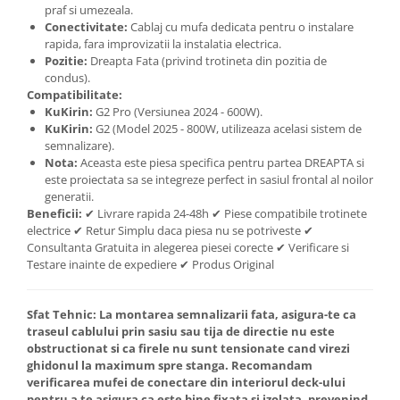
praf si umezeala.
Conectivitate:
Cablaj cu mufa dedicata pentru o instalare
rapida, fara improvizatii la instalatia electrica.
Pozitie:
Dreapta Fata (privind trotineta din pozitia de
condus).
Compatibilitate:
KuKirin:
G2 Pro (Versiunea 2024 - 600W).
KuKirin:
G2 (Model 2025 - 800W, utilizeaza acelasi sistem de
semnalizare).
Nota:
Aceasta este piesa specifica pentru partea DREAPTA si
este proiectata sa se integreze perfect in sasiul frontal al noilor
generatii.
Beneficii:
✔ Livrare rapida 24-48h ✔ Piese compatibile trotinete
electrice ✔ Retur Simplu daca piesa nu se potriveste ✔
Consultanta Gratuita in alegerea piesei corecte ✔ Verificare si
Testare inainte de expediere ✔ Produs Original
Sfat Tehnic:
La montarea semnalizarii fata, asigura-te ca
traseul cablului prin sasiu sau tija de directie nu este
obstructionat si ca firele nu sunt tensionate cand virezi
ghidonul la maximum spre stanga. Recomandam
verificarea mufei de conectare din interiorul deck-ului
pentru a te asigura ca este bine fixata si izolata, prevenind