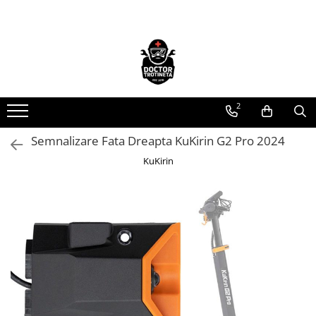
Toate Produsele
Acasa
Toate produsele
2
Piese de schimb
https://www.doctortrotineta.ro/electrica
Semnalizare Fata Dreapta KuKirin G2 Pro 2024
Acceleratie
KuKirin
Display
Controller
Motoare
Cabluri
BMS
Acumulatori
Kit complet
Contact cu cheie