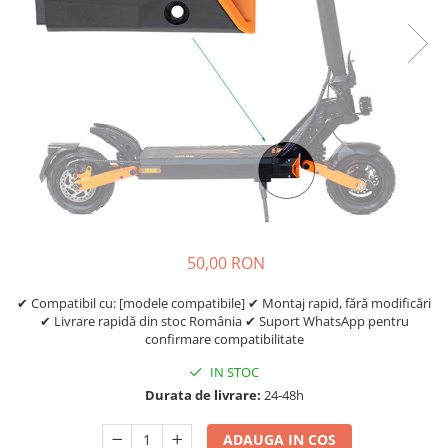
https://www.doctortrotineta.ro/frane
Discuri frana
Placute de frana
Manete de frana
Etrieri
https://www.doctortrotineta.ro/lumini
Stop trotineta
Faruri
https://www.doctortrotineta.ro/cadru
Aparatori (aripi)
50,00 RON
Cricuri trotineta
Suruburi
✔ Compatibil cu: [modele compatibile] ✔ Montaj rapid, fără modificări
✔ Livrare rapidă din stoc România ✔ Suport WhatsApp pentru
Suspensie
confirmare compatibilitate
Cauciucuri
IN STOC
https://www.doctortrotineta.ro/camere-
Durata de livrare:
24-48h
de-aer
https://www.doctortrotineta.ro/cauciucuri-
ADAUGA IN COS