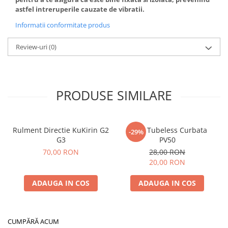
astfel intreruperile cauzate de vibratii.
Informatii conformitate produs
Review-uri
(0)
PRODUSE SIMILARE
Rulment Directie KuKirin G2
Valva Tubeless Curbata
-29%
G3
PV50
70,00 RON
28,00 RON
20,00 RON
ADAUGA IN COS
ADAUGA IN COS
CUMPĂRĂ ACUM