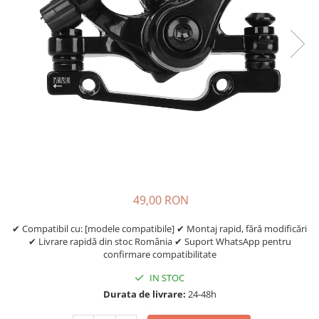
Etrieri
https://www.doctortrotineta.ro/lumini
Stop trotineta
Faruri
https://www.doctortrotineta.ro/cadru
Aparatori (aripi)
Cricuri trotineta
Suruburi
Suspensie
49,00 RON
✔ Compatibil cu: [modele compatibile] ✔ Montaj rapid, fără modificări
✔ Livrare rapidă din stoc România ✔ Suport WhatsApp pentru
confirmare compatibilitate
IN STOC
Durata de livrare:
24-48h