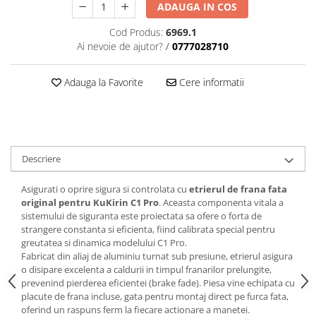
ADAUGA IN COS
Cod Produs:
6969.1
Ai nevoie de ajutor?
/
0777028710
Adauga la Favorite
Cere informatii
Descriere
Asigurati o oprire sigura si controlata cu
etrierul de frana fata
original pentru KuKirin C1 Pro
. Aceasta componenta vitala a
sistemului de siguranta este proiectata sa ofere o forta de
strangere constanta si eficienta, fiind calibrata special pentru
greutatea si dinamica modelului C1 Pro.
Fabricat din aliaj de aluminiu turnat sub presiune, etrierul asigura
o disipare excelenta a caldurii in timpul franarilor prelungite,
prevenind pierderea eficientei (brake fade). Piesa vine echipata cu
placute de frana incluse, gata pentru montaj direct pe furca fata,
oferind un raspuns ferm la fiecare actionare a manetei.