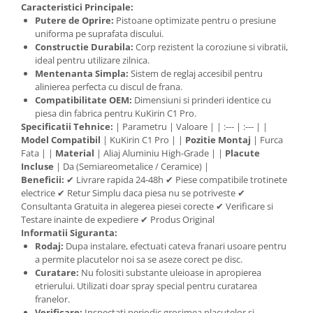
Caracteristici Principale:
Putere de Oprire:
Pistoane optimizate pentru o presiune
uniforma pe suprafata discului.
Constructie Durabila:
Corp rezistent la coroziune si vibratii,
ideal pentru utilizare zilnica.
Mentenanta Simpla:
Sistem de reglaj accesibil pentru
alinierea perfecta cu discul de frana.
Compatibilitate OEM:
Dimensiuni si prinderi identice cu
piesa din fabrica pentru KuKirin C1 Pro.
Specificatii Tehnice:
| Parametru | Valoare | | :--- | :--- | |
Model Compatibil
| KuKirin C1 Pro | |
Pozitie Montaj
| Furca
Fata | |
Material
| Aliaj Aluminiu High-Grade | |
Placute
Incluse
| Da (Semiareometalice / Ceramice) |
Beneficii:
✔ Livrare rapida 24-48h ✔ Piese compatibile trotinete
electrice ✔ Retur Simplu daca piesa nu se potriveste ✔
Consultanta Gratuita in alegerea piesei corecte ✔ Verificare si
Testare inainte de expediere ✔ Produs Original
Informatii Siguranta:
Rodaj:
Dupa instalare, efectuati cateva franari usoare pentru
a permite placutelor noi sa se aseze corect pe disc.
Curatare:
Nu folositi substante uleioase in apropierea
etrierului. Utilizati doar spray special pentru curatarea
franelor.
Verificare:
Inspectati periodic grosimea placutelor si