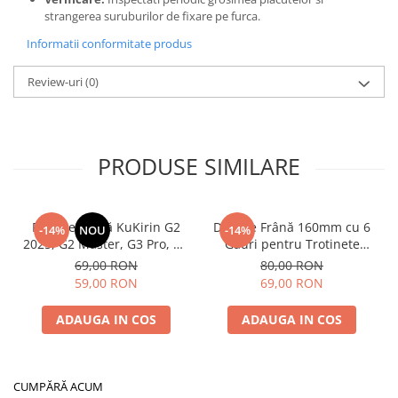
strangerea suruburilor de fixare pe furca.
Informatii conformitate produs
Review-uri
(0)
PRODUSE SIMILARE
Plăcuțe Frână KuKirin G2
Disc de Frână 160mm cu 6
-14%
NOU
-14%
2025, G2 Master, G3 Pro, G4
Găuri pentru Trotinete
– Set 2 Bucăți (Față sau
Electrice KuKirin G4 (Model
69,00 RON
80,00 RON
Spate) Premium
2025) și KuKirin G2 –
59,00 RON
69,00 RON
Performanță Premium
ADAUGA IN COS
ADAUGA IN COS
CUMPĂRĂ ACUM