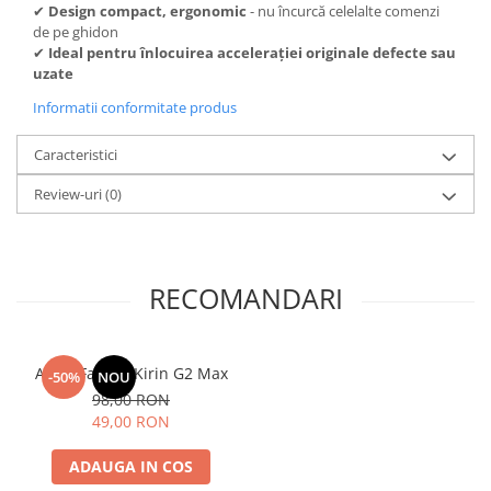
✔
Design compact, ergonomic
- nu încurcă celelalte comenzi
de pe ghidon
✔
Ideal pentru înlocuirea accelerației originale defecte sau
uzate
Informatii conformitate produs
Caracteristici
Review-uri
(0)
RECOMANDARI
Aripa Fata KuKirin G2 Max
-50%
NOU
98,00 RON
49,00 RON
ADAUGA IN COS