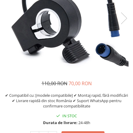
Etrieri
https://www.doctortrotineta.ro/lumini
Stop trotineta
Faruri
https://www.doctortrotineta.ro/cadru
Aparatori (aripi)
Cricuri trotineta
Suruburi
Suspensie
110,00 RON
70,00 RON
✔ Compatibil cu: [modele compatibile] ✔ Montaj rapid, fără modificări
✔ Livrare rapidă din stoc România ✔ Suport WhatsApp pentru
confirmare compatibilitate
IN STOC
Durata de livrare:
24-48h