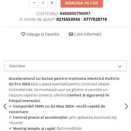
ADAUGA IN COS
Cod Produs:
8480000796097
Ai nevoie de ajutor?
0215553934
/
0777028710
Adauga la Favorite
Cere informatii
Descriere
Acceleratorul cu buton pentru trotineta electrică KuKirin
G2 Pro 2024
este o piesă esențială pentru controlul vitezei
trotinetei tale. Se montează ușor pe ghidon și permite un
răspuns rapid la comenzi, oferind
confort și siguranță în
timpul mersului
.
✔
Compatibil 100% cu G2 Max 2024 - mufă rapidă de
conectare
✔
Control precis al accelerației
, prin apăsarea butonului tip
"thumb"
✔
Montaj simplu și rapid
, fără modificări