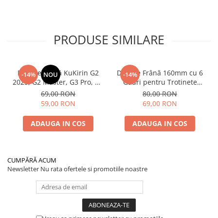
PRODUSE SIMILARE
Plăcuțe Frână KuKirin G2
Disc de Frână 160mm cu 6
-14%
NOU
-14%
2025, G2 Master, G3 Pro, G4
Găuri pentru Trotinete
– Set 2 Bucăți (Față sau
Electrice KuKirin G4 (Model
69,00 RON
80,00 RON
Spate) Premium
2025) și KuKirin G2 –
59,00 RON
69,00 RON
Performanță Premium
ADAUGA IN COS
ADAUGA IN COS
CUMPĂRĂ ACUM
Newsletter
Nu rata ofertele si promotiile noastre