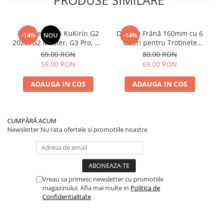
PRODUSE SIMILARE
Plăcuțe Frână KuKirin G2
Disc de Frână 160mm cu 6
-14%
NOU
-14%
2025, G2 Master, G3 Pro, G4
Găuri pentru Trotinete
– Set 2 Bucăți (Față sau
Electrice KuKirin G4 (Model
69,00 RON
80,00 RON
Spate) Premium
2025) și KuKirin G2 –
59,00 RON
69,00 RON
Performanță Premium
ADAUGA IN COS
ADAUGA IN COS
CUMPĂRĂ ACUM
Newsletter
Nu rata ofertele si promotiile noastre
Vreau sa primesc newsletter cu promotiile
magazinului. Afla mai multe in
Politica de
Confidentialitate