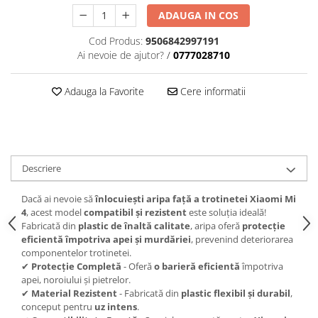
ADAUGA IN COS
Cod Produs:
9506842997191
Ai nevoie de ajutor?
/
0777028710
Adauga la Favorite
Cere informatii
Descriere
Dacă ai nevoie să
înlocuiești aripa față a trotinetei Xiaomi Mi
4
, acest model
compatibil și rezistent
este soluția ideală!
Fabricată din
plastic de înaltă calitate
, aripa oferă
protecție
eficientă împotriva apei și murdăriei
, prevenind deteriorarea
componentelor trotinetei.
✔
Protecție Completă
- Oferă
o barieră eficientă
împotriva
apei, noroiului și pietrelor.
✔
Material Rezistent
- Fabricată din
plastic flexibil și durabil
,
conceput pentru
uz intens
.