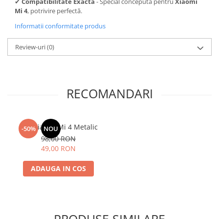
✔
Compatibilitate Exactă
- Special concepută pentru
Xiaomi
Mi 4
, potrivire perfectă.
Informatii conformitate produs
Review-uri
(0)
RECOMANDARI
Cric Xiaomi Mi 4 Metalic
-50%
NOU
98,00 RON
49,00 RON
ADAUGA IN COS