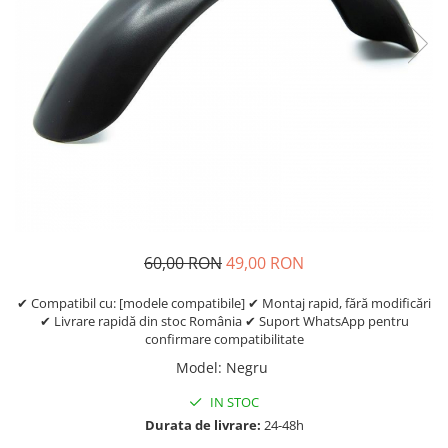
Etrieri
https://www.doctortrotineta.ro/lumini
Stop trotineta
Faruri
https://www.doctortrotineta.ro/cadru
Aparatori (aripi)
Cricuri trotineta
Suruburi
Suspensie
60,00 RON
49,00 RON
✔ Compatibil cu: [modele compatibile] ✔ Montaj rapid, fără modificări
✔ Livrare rapidă din stoc România ✔ Suport WhatsApp pentru
confirmare compatibilitate
Model
:
Negru
IN STOC
Durata de livrare:
24-48h