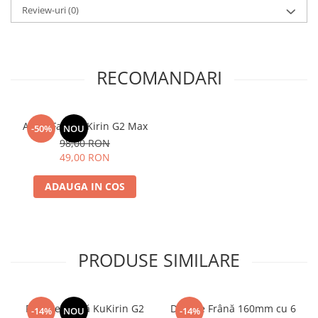
Review-uri
(0)
RECOMANDARI
Aripa Fata KuKirin G2 Max
-50%
NOU
98,00 RON
49,00 RON
ADAUGA IN COS
PRODUSE SIMILARE
Plăcuțe Frână KuKirin G2
Disc de Frână 160mm cu 6
-14%
NOU
-14%