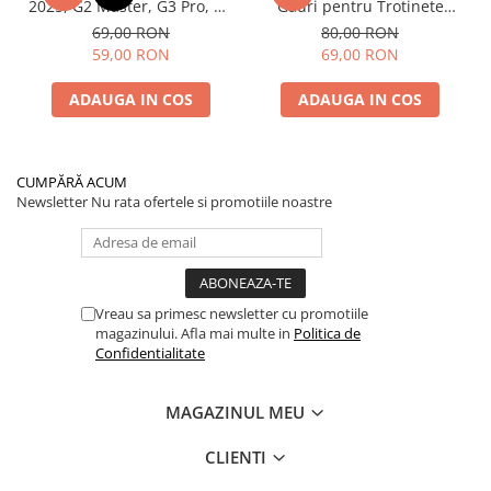
2025, G2 Master, G3 Pro, G4
Găuri pentru Trotinete
– Set 2 Bucăți (Față sau
Electrice KuKirin G4 (Model
69,00 RON
80,00 RON
Spate) Premium
2025) și KuKirin G2 –
59,00 RON
69,00 RON
Performanță Premium
ADAUGA IN COS
ADAUGA IN COS
CUMPĂRĂ ACUM
Newsletter
Nu rata ofertele si promotiile noastre
Vreau sa primesc newsletter cu promotiile
magazinului. Afla mai multe in
Politica de
Confidentialitate
MAGAZINUL MEU
CLIENTI