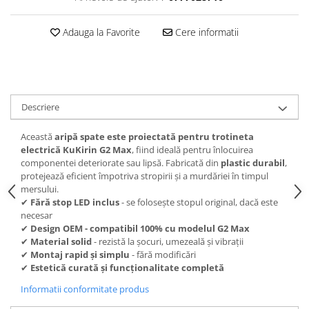
Adauga la Favorite
Cere informatii
Descriere
Această
aripă spate este proiectată pentru trotineta
electrică KuKirin G2 Max
, fiind ideală pentru înlocuirea
componentei deteriorate sau lipsă. Fabricată din
plastic durabil
,
protejează eficient împotriva stropirii și a murdăriei în timpul
mersului.
✔
Fără stop LED inclus
- se folosește stopul original, dacă este
necesar
✔
Design OEM - compatibil 100% cu modelul G2 Max
✔
Material solid
- rezistă la șocuri, umezeală și vibrații
✔
Montaj rapid și simplu
- fără modificări
✔
Estetică curată și funcționalitate completă
Informatii conformitate produs