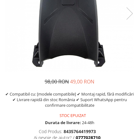
Etrieri
https://www.doctortrotineta.ro/lumini
Stop trotineta
Faruri
https://www.doctortrotineta.ro/cadru
Aparatori (aripi)
Cricuri trotineta
Suruburi
Suspensie
98,00 RON
49,00 RON
✔ Compatibil cu: [modele compatibile] ✔ Montaj rapid, fără modificări
✔ Livrare rapidă din stoc România ✔ Suport WhatsApp pentru
confirmare compatibilitate
STOC EPUIZAT
Durata de livrare:
24-48h
Cod Produs:
8435764419973
Ai nevoie de ajutor?
/
0777028710