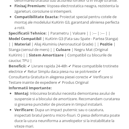
deformarea bratului sub actiunea fortelor G in viraje stranse.
Finisaj Premium:
Vopsea electrostatica neagra, rezistenta la
zgarieturi, coroziune si intemperii.
Compatibilitate Exacta:
Proiectat special pentru cotele de
montaj ale modelului KuKirin G3, garantand alinierea perfecta
a rotii.
Specificatii Tehnice:
| Parametru | Valoare | | :--- | :--- | |
Model Compatibil
| KuKirin G3 (Fata sau Spate - Partea Stanga)
| |
Material
| Aliaj Aluminiu (Aeronautical Grade) | |
Pozitie
|
Stanga (sensul de mers) | |
Culoare
| Negru Mat (Original
KuKirin) | |
Sistem Amortizare
| Compatibil cu blocurile de
cauciuc TPU |
Beneficii:
✔ Livrare rapida 24-48h ✔ Piese compatibile trotinete
electrice ✔ Retur Simplu daca piesa nu se potriveste ✔
Consultanta Gratuita in alegerea piesei corecte ✔ Verificare si
Testare inainte de expediere ✔ Produs Original
Informatii Importante:
Montaj:
Inlocuirea bratului necesita demontarea axului de
suspensie si a blocului de amortizare. Recomandam curatarea
si gresarea punctelor de pivotare in timpul instalarii.
Verificare:
Dupa un impact puternic sau o cazatura,
inspectati bratul pentru micro-fisuri. O piesa deformata poate
duce la uzura neuniforma a anvelopelor si la instabilitate la
viteze mari.