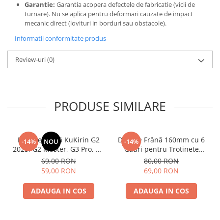
Garantie:
Garantia acopera defectele de fabricatie (vicii de
turnare). Nu se aplica pentru deformari cauzate de impact
mecanic direct (lovituri in borduri sau obstacole).
Informatii conformitate produs
Review-uri
(0)
PRODUSE SIMILARE
Plăcuțe Frână KuKirin G2
Disc de Frână 160mm cu 6
-14%
NOU
-14%
2025, G2 Master, G3 Pro, G4
Găuri pentru Trotinete
– Set 2 Bucăți (Față sau
Electrice KuKirin G4 (Model
69,00 RON
80,00 RON
Spate) Premium
2025) și KuKirin G2 –
59,00 RON
69,00 RON
Performanță Premium
ADAUGA IN COS
ADAUGA IN COS