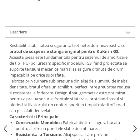
Descriere
Restabiliti stabilitatea si siguranta trotinetei dumneavoastra cu
bratul de suspensie stanga original pentru KuKirin G3
.
Aceasta piesa este fundamentala pentru sistemul de amortizare
de tip TPU (poliuretan) specific modelului G3, fiind proiectata sa
suporte tensiuni mecanice mari si sa asigure o tinuta de drum
impecabila pe orice suprafata.
Fabricat prin turnare sub presiune din aliaj de aluminiu de inalta
densitate, bratul ofera un echilibru perfect intre greutatea redusa
si rezistenta la forfecare. Designul sau geometric este optimizat
pentru a prelua socurile frontale si laterale, protejand sasiul si
oferind utilizatorului un confort sporit in timpul rularii off-road
sau pe asfalt denivelat.
Caracteristici Principale:
Constructie Monobloc:
Fabricat dintr-o singura bucata
pentru a elimina punctele slabe de imbinare.
Rezistenta la Torsiune:
Aliaj special care previne