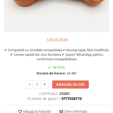
Etrieri
https://www.doctortrotineta.ro/lumini
Stop trotineta
Faruri
https://www.doctortrotineta.ro/cadru
149,00 RON
Aparatori (aripi)
Cricuri trotineta
✔ Compatibil cu: [modele compatibile] ✔ Montaj rapid, fără modificări
Suruburi
✔ Livrare rapidă din stoc România ✔ Suport WhatsApp pentru
confirmare compatibilitate
Suspensie
IN STOC
Durata de livrare:
24-48h
ADAUGA IN COS
Cod Produs:
C5261
Ai nevoie de ajutor?
/
0777028710
Adauga la Favorite
Cere informatii