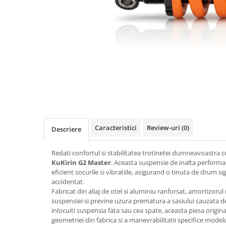
https://www.doctortrotineta.ro/frane
Discuri frana
Placute de frana
Manete de frana
Etrieri
https://www.doctortrotineta.ro/lumini
Stop trotineta
Faruri
https://www.doctortrotineta.ro/cadru
Aparatori (aripi)
Caracteristici
Review-uri
(0)
Descriere
Cricuri trotineta
Suruburi
Redati confortul si stabilitatea trotinetei dumneavoastra 
KuKirin G2 Master
. Aceasta suspensie de inalta performa
Suspensie
eficient socurile si vibratiile, asigurand o tinuta de drum sig
Cauciucuri
accidentat.
Fabricat din aliaj de otel si aluminiu ranforsat, amortizorul
https://www.doctortrotineta.ro/camere-
suspensiei si previne uzura prematura a sasiului cauzata d
de-aer
inlocuiti suspensia fata sau cea spate, aceasta piesa origi
https://www.doctortrotineta.ro/cauciucuri-
geometriei din fabrica si a manevrabilitatii specifice model