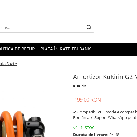
LITICA DE RETUR
PLATĂ ÎN RATE TBI BANK
ata Spate
Amortizor KuKirin G2 
KuKirin
199,00 RON
✔ Compatibil cu: [modele compatibil
România ✔ Suport WhatsApp pentru
IN STOC
Durata de livrare:
24-48h