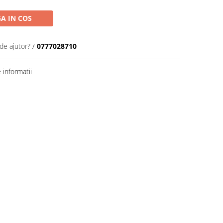
A IN COS
de ajutor?
/
0777028710
informatii