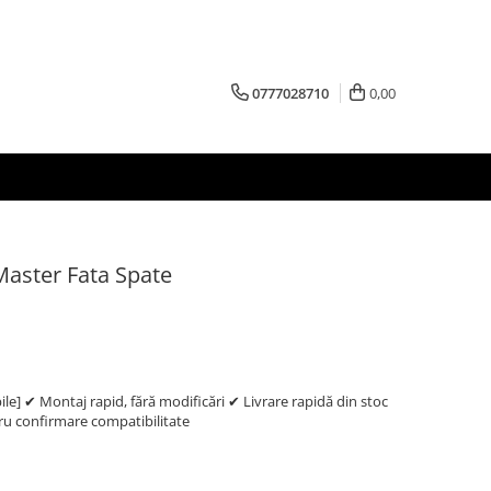
0777028710
0,00
Master Fata Spate
e] ✔ Montaj rapid, fără modificări ✔ Livrare rapidă din stoc
 confirmare compatibilitate