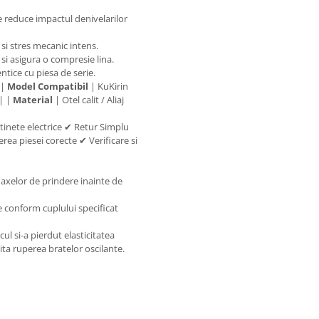
e reduce impactul denivelarilor
 si stres mecanic intens.
i asigura o compresie lina.
tice cu piesa de serie.
 |
Model Compatibil
| KuKirin
 | |
Material
| Otel calit / Aliaj
tinete electrice ✔ Retur Simplu
rea piesei corecte ✔ Verificare si
axelor de prindere inainte de
e conform cuplului specificat
ul si-a pierdut elasticitatea
vita ruperea bratelor oscilante.