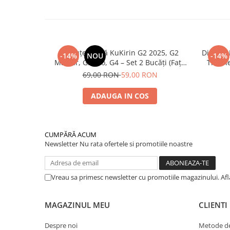
Plăcuțe Frână KuKirin G2 2025, G2
Disc de
-14%
NOU
-14%
Master, G3 Pro, G4 – Set 2 Bucăți (Față
Trotin
sau Spate) Premium
2025) și
69,00 RON
59,00 RON
ADAUGA IN COS
CUMPĂRĂ ACUM
Newsletter
Nu rata ofertele si promotiile noastre
Vreau sa primesc newsletter cu promotiile magazinului. Af
MAGAZINUL MEU
CLIENTI
Despre noi
Metode de