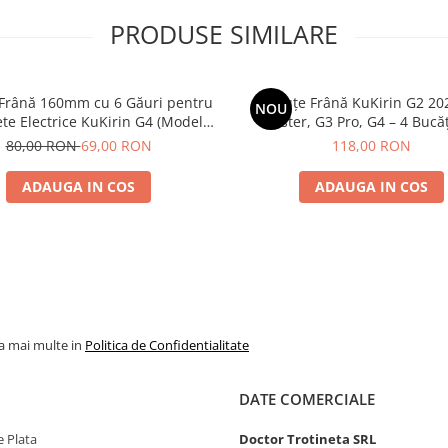
PRODUSE SIMILARE
 Frână 160mm cu 6 Găuri pentru
Plăcuțe Frână KuKirin G2 20
NOU
ete Electrice KuKirin G4 (Model
Master, G3 Pro, G4 – 4 Bucăț
 KuKirin G2 – Performanță
Complet Față + 
80,00 RON
69,00 RON
118,00 RON
Premium
ADAUGA IN COS
ADAUGA IN COS
la mai multe in
Politica de Confidentialitate
DATE COMERCIALE
 Plata
Doctor Trotineta SRL