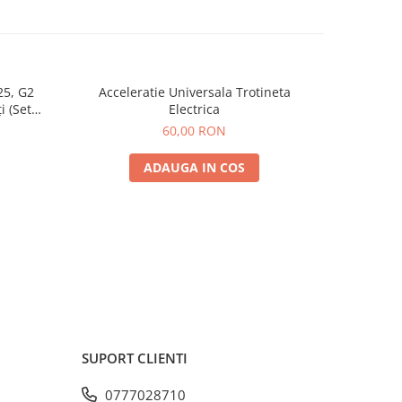
25, G2
Acceleratie Universala Trotineta
Rulmen
i (Set
Electrica
Spate) Premium
60,00 RON
ADAUGA IN COS
SUPORT CLIENTI
0777028710