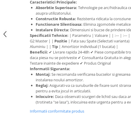
trotinete-electrice
Caracteristici Principale:
Absorbtie Superioara:
Tehnologie pe arc/hidraulica c
https://www.doctortrotineta.ro/cauciucuri-
asupra utilizatorului.
cu-camera
Constructie Robusta:
Rezistenta ridicata la coroziune
Functionare Silentioasa:
Elimina zgomotele metalice s
cauciucuri-bicicleta
Instalare Directa:
Dimensiuni si bucse de prindere iden
Camere bicicleta
Specificatii Tehnice:
| Parametru | Valoare | | :--- | :--- |
G2 Master | |
Pozitie
| Fata sau Spate (Selectati varianta)
Cauciuc tubeless cu GEL antipană
Aluminiu | |
Tip
| Amortizor individual (1 bucata) |
Beneficii:
✔ Livrare rapida 24-48h ✔ Piese compatibile tro
Accesorii
daca piesa nu se potriveste ✔ Consultanta Gratuita in alege
Trotinete electrice
Testare inainte de expediere ✔ Produs Original
Biciclete Electrice
Informatii Siguranta:
Montaj:
Se recomanda verificarea bucselor si gresarea 
Anvelope moto
instalarea noului amortizor.
Camere moto
Reglaj:
Asigurati-va ca suruburile de fixare sunt strans
pentru a evita jocul in articulatii.
Anvelope ATV
Inlocuire:
Daca observati scurgeri de lichid sau daca arc
Cauciucuri bicicleta
(trotineta "se lasa"), inlocuirea este urgenta pentru a e
Anvelope și Camere Utilaje
Informatii conformitate produs
https://www.doctortrotineta.ro/plata-
tbi?
forceOriginalForEdit=1&preview=00681