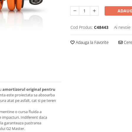
ADAUG
Cod Produs:
C48443
Ai nevoie 
Adauga la Favorite
Cere 
cu
amortizorul original pentru
nta este proiectata sa absoarba
ura atat pe asfalt, cat si pe teren
 mentine o cursa fluida a
e impacturi. Indiferent daca
nala garanteaza pastrarea
ului G2 Master.