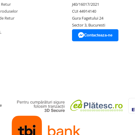
e Retur
J40/16017/2021
Produselor
CUI 44914140
de Retur
Gura Fagetului 24
Sector 3, Bucuresti
L
Contacteaza-ne
e