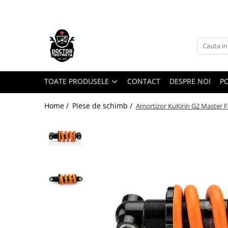
Toate Produsele
Acasa
Toate produsele
Piese de schimb
TOATE PRODUSELE
CONTACT
DESPRE NOI
PO
https://www.doctortrotineta.ro/electrica
Home /
Piese de schimb /
Amortizor KuKirin G2 Master F
Acceleratie
Display
Controller
Motoare
Cabluri
BMS
Acumulatori
Kit complet
Contact cu cheie