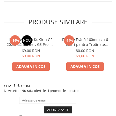
PRODUSE SIMILARE
Plăcuțe Frână KuKirin G2
Disc de Frână 160mm cu 6
-14%
NOU
-14%
2025, G2 Master, G3 Pro, G4
Găuri pentru Trotinete
– Set 2 Bucăți (Față sau
Electrice KuKirin G4 (Model
69,00 RON
80,00 RON
Spate) Premium
2025) și KuKirin G2 –
59,00 RON
69,00 RON
Performanță Premium
ADAUGA IN COS
ADAUGA IN COS
CUMPĂRĂ ACUM
Newsletter
Nu rata ofertele si promotiile noastre