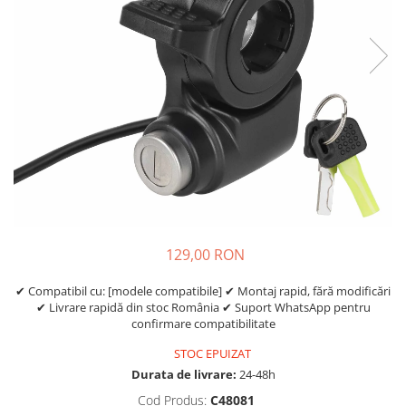
Etrieri
https://www.doctortrotineta.ro/lumini
Stop trotineta
Faruri
https://www.doctortrotineta.ro/cadru
Aparatori (aripi)
Cricuri trotineta
Suruburi
Suspensie
129,00 RON
✔ Compatibil cu: [modele compatibile] ✔ Montaj rapid, fără modificări
✔ Livrare rapidă din stoc România ✔ Suport WhatsApp pentru
confirmare compatibilitate
STOC EPUIZAT
Durata de livrare:
24-48h
Cod Produs:
C48081