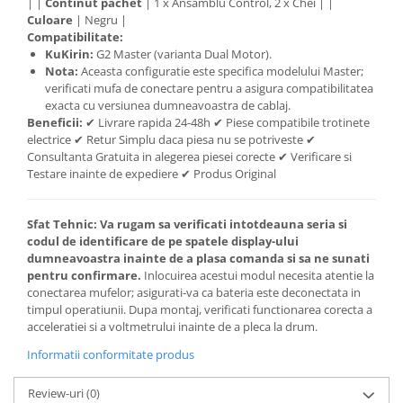
| |
Continut pachet
| 1 x Ansamblu Control, 2 x Chei | |
Culoare
| Negru |
Compatibilitate:
KuKirin:
G2 Master (varianta Dual Motor).
Nota:
Aceasta configuratie este specifica modelului Master;
verificati mufa de conectare pentru a asigura compatibilitatea
exacta cu versiunea dumneavoastra de cablaj.
Beneficii:
✔ Livrare rapida 24-48h ✔ Piese compatibile trotinete
electrice ✔ Retur Simplu daca piesa nu se potriveste ✔
Consultanta Gratuita in alegerea piesei corecte ✔ Verificare si
Testare inainte de expediere ✔ Produs Original
Sfat Tehnic:
Va rugam sa verificati intotdeauna seria si
codul de identificare de pe spatele display-ului
dumneavoastra inainte de a plasa comanda si sa ne sunati
pentru confirmare.
Inlocuirea acestui modul necesita atentie la
conectarea mufelor; asigurati-va ca bateria este deconectata in
timpul operatiunii. Dupa montaj, verificati functionarea corecta a
acceleratiei si a voltmetrului inainte de a pleca la drum.
Informatii conformitate produs
Review-uri
(0)