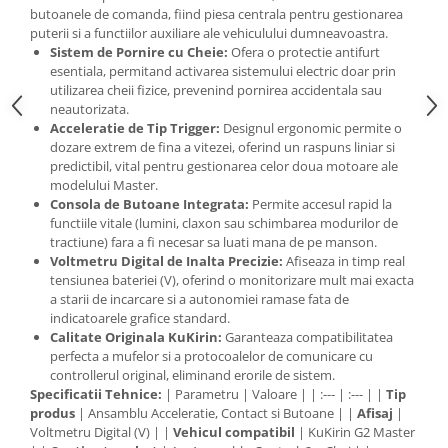
butoanele de comanda, fiind piesa centrala pentru gestionarea
puterii si a functiilor auxiliare ale vehiculului dumneavoastra.
Sistem de Pornire cu Cheie:
Ofera o protectie antifurt
esentiala, permitand activarea sistemului electric doar prin
utilizarea cheii fizice, prevenind pornirea accidentala sau
neautorizata.
Acceleratie de Tip Trigger:
Designul ergonomic permite o
dozare extrem de fina a vitezei, oferind un raspuns liniar si
predictibil, vital pentru gestionarea celor doua motoare ale
modelului Master.
Consola de Butoane Integrata:
Permite accesul rapid la
functiile vitale (lumini, claxon sau schimbarea modurilor de
tractiune) fara a fi necesar sa luati mana de pe manson.
Voltmetru Digital de Inalta Precizie:
Afiseaza in timp real
tensiunea bateriei (V), oferind o monitorizare mult mai exacta
a starii de incarcare si a autonomiei ramase fata de
indicatoarele grafice standard.
Calitate Originala KuKirin:
Garanteaza compatibilitatea
perfecta a mufelor si a protocoalelor de comunicare cu
controllerul original, eliminand erorile de sistem.
Specificatii Tehnice:
| Parametru | Valoare | | :--- | :--- | |
Tip
produs
| Ansamblu Acceleratie, Contact si Butoane | |
Afisaj
|
Voltmetru Digital (V) | |
Vehicul compatibil
| KuKirin G2 Master