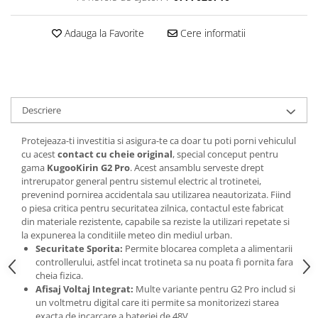
trotinete-electrice
https://www.doctortrotineta.ro/cauciucuri-
Adauga la Favorite
Cere informatii
cu-camera
cauciucuri-bicicleta
Camere bicicleta
Cauciuc tubeless cu GEL antipană
Descriere
Accesorii
Protejeaza-ti investitia si asigura-te ca doar tu poti porni vehiculul
Trotinete electrice
cu acest
contact cu cheie original
, special conceput pentru
Biciclete Electrice
gama
KugooKirin G2 Pro
. Acest ansamblu serveste drept
intrerupator general pentru sistemul electric al trotinetei,
Anvelope moto
prevenind pornirea accidentala sau utilizarea neautorizata. Fiind
Camere moto
o piesa critica pentru securitatea zilnica, contactul este fabricat
din materiale rezistente, capabile sa reziste la utilizari repetate si
Anvelope ATV
la expunerea la conditiile meteo din mediul urban.
Cauciucuri bicicleta
Securitate Sporita:
Permite blocarea completa a alimentarii
Anvelope și Camere Utilaje
controllerului, astfel incat trotineta sa nu poata fi pornita fara
cheia fizica.
https://www.doctortrotineta.ro/plata-
Afisaj Voltaj Integrat:
Multe variante pentru G2 Pro includ si
tbi?
un voltmetru digital care iti permite sa monitorizezi starea
forceOriginalForEdit=1&preview=00681
exacta de incarcare a bateriei de 48V.