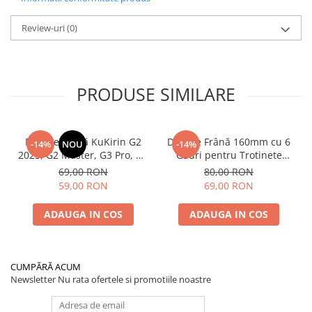
Review-uri
(0)
PRODUSE SIMILARE
Plăcuțe Frână KuKirin G2
Disc de Frână 160mm cu 6
-14%
NOU
-14%
2025, G2 Master, G3 Pro, G4
Găuri pentru Trotinete
– Set 2 Bucăți (Față sau
Electrice KuKirin G4 (Model
69,00 RON
80,00 RON
Spate) Premium
2025) și KuKirin G2 –
59,00 RON
69,00 RON
Performanță Premium
ADAUGA IN COS
ADAUGA IN COS
CUMPĂRĂ ACUM
Newsletter
Nu rata ofertele si promotiile noastre