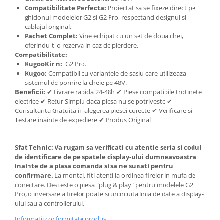
Compatibilitate Perfecta:
Proiectat sa se fixeze direct pe
ghidonul modelelor G2 si G2 Pro, respectand designul si
cablajul original.
Pachet Complet:
Vine echipat cu un set de doua chei,
oferindu-ti o rezerva in caz de pierdere.
Compatibilitate:
KugooKirin:
G2 Pro.
Kugoo:
Compatibil cu variantele de sasiu care utilizeaza
sistemul de pornire la cheie pe 48V.
Beneficii:
✔ Livrare rapida 24-48h ✔ Piese compatibile trotinete
electrice ✔ Retur Simplu daca piesa nu se potriveste ✔
Consultanta Gratuita in alegerea piesei corecte ✔ Verificare si
Testare inainte de expediere ✔ Produs Original
Sfat Tehnic:
Va rugam sa verificati cu atentie seria si codul
de identificare de pe spatele display-ului dumneavoastra
inainte de a plasa comanda si sa ne sunati pentru
confirmare.
La montaj, fiti atenti la ordinea firelor in mufa de
conectare. Desi este o piesa "plug & play" pentru modelele G2
Pro, o inversare a firelor poate scurcircuita linia de date a display-
ului sau a controllerului.
Informatii conformitate produs