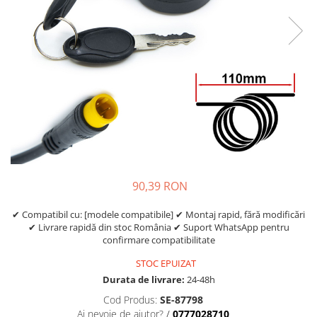
https://www.doctortrotineta.ro/frane
Discuri frana
Placute de frana
Manete de frana
Etrieri
https://www.doctortrotineta.ro/lumini
Stop trotineta
Faruri
https://www.doctortrotineta.ro/cadru
Aparatori (aripi)
90,39 RON
Cricuri trotineta
Suruburi
✔ Compatibil cu: [modele compatibile] ✔ Montaj rapid, fără modificări
✔ Livrare rapidă din stoc România ✔ Suport WhatsApp pentru
Suspensie
confirmare compatibilitate
Cauciucuri
STOC EPUIZAT
https://www.doctortrotineta.ro/camere-
Durata de livrare:
24-48h
de-aer
Cod Produs:
SE-87798
https://www.doctortrotineta.ro/cauciucuri-
Ai nevoie de ajutor?
/
0777028710