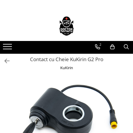
Toate Produsele
Acasa
Toate produsele
2
Piese de schimb
https://www.doctortrotineta.ro/electrica
Contact cu Cheie KuKirin G2 Pro
Acceleratie
KuKirin
Display
Controller
Motoare
Cabluri
BMS
Acumulatori
Kit complet
Contact cu cheie