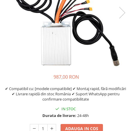
Etrieri
https://www.doctortrotineta.ro/lumini
Stop trotineta
Faruri
https://www.doctortrotineta.ro/cadru
Aparatori (aripi)
Cricuri trotineta
Suruburi
Suspensie
987,00 RON
✔ Compatibil cu: [modele compatibile] ✔ Montaj rapid, fără modificări
✔ Livrare rapidă din stoc România ✔ Suport WhatsApp pentru
confirmare compatibilitate
IN STOC
Durata de livrare:
24-48h
ADAUGA IN COS