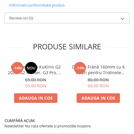
Informatii conformitate produs
Review-uri
(0)
PRODUSE SIMILARE
Plăcuțe Frână KuKirin G2
Disc de Frână 160mm cu 6
-14%
NOU
-14%
2025, G2 Master, G3 Pro, G4
Găuri pentru Trotinete
– Set 2 Bucăți (Față sau
Electrice KuKirin G4 (Model
69,00 RON
80,00 RON
Spate) Premium
2025) și KuKirin G2 –
59,00 RON
69,00 RON
Performanță Premium
ADAUGA IN COS
ADAUGA IN COS
CUMPĂRĂ ACUM
Newsletter
Nu rata ofertele si promotiile noastre