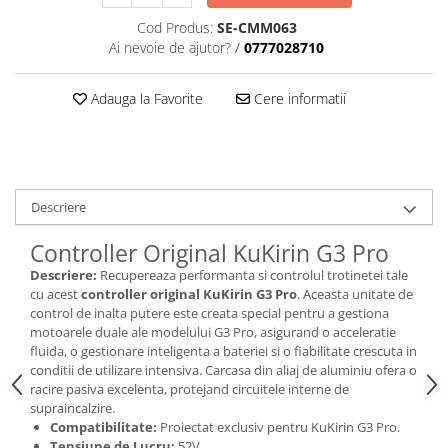
Cod Produs:
SE-CMM063
Ai nevoie de ajutor?
/
0777028710
Adauga la Favorite
Cere informatii
Descriere
Controller Original KuKirin G3 Pro
Descriere:
Recupereaza performanta si controlul trotinetei tale
cu acest
controller original KuKirin G3 Pro
. Aceasta unitate de
control de inalta putere este creata special pentru a gestiona
motoarele duale ale modelului G3 Pro, asigurand o acceleratie
fluida, o gestionare inteligenta a bateriei si o fiabilitate crescuta in
conditii de utilizare intensiva. Carcasa din aliaj de aluminiu ofera o
racire pasiva excelenta, protejand circuitele interne de
supraincalzire.
Compatibilitate:
Proiectat exclusiv pentru KuKirin G3 Pro.
Tensiune de Lucru:
52V.