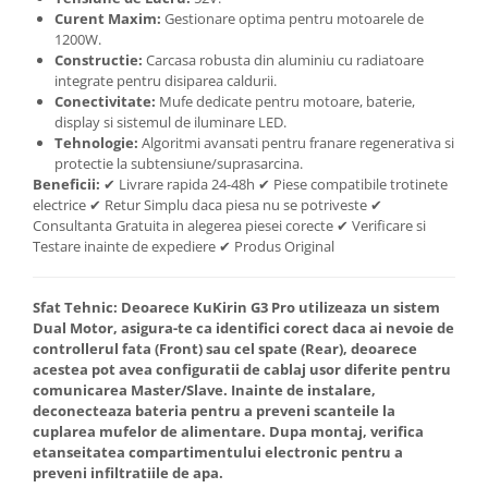
Curent Maxim:
Gestionare optima pentru motoarele de
1200W.
Constructie:
Carcasa robusta din aluminiu cu radiatoare
integrate pentru disiparea caldurii.
Conectivitate:
Mufe dedicate pentru motoare, baterie,
display si sistemul de iluminare LED.
Tehnologie:
Algoritmi avansati pentru franare regenerativa si
protectie la subtensiune/suprasarcina.
Beneficii:
✔ Livrare rapida 24-48h ✔ Piese compatibile trotinete
electrice ✔ Retur Simplu daca piesa nu se potriveste ✔
Consultanta Gratuita in alegerea piesei corecte ✔ Verificare si
Testare inainte de expediere ✔ Produs Original
Sfat Tehnic:
Deoarece KuKirin G3 Pro utilizeaza un sistem
Dual Motor, asigura-te ca identifici corect daca ai nevoie de
controllerul fata (Front) sau cel spate (Rear), deoarece
acestea pot avea configuratii de cablaj usor diferite pentru
comunicarea Master/Slave. Inainte de instalare,
deconecteaza bateria pentru a preveni scanteile la
cuplarea mufelor de alimentare. Dupa montaj, verifica
etanseitatea compartimentului electronic pentru a
preveni infiltratiile de apa.