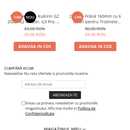
Plăcuțe Frână KuKirin G2
Disc de Frână 160mm cu 6
-14%
NOU
-14%
2025, G2 Master, G3 Pro, G4
Găuri pentru Trotinete
– Set 2 Bucăți (Față sau
Electrice KuKirin G4 (Model
69,00 RON
80,00 RON
Spate) Premium
2025) și KuKirin G2 –
59,00 RON
69,00 RON
Performanță Premium
ADAUGA IN COS
ADAUGA IN COS
CUMPĂRĂ ACUM
Newsletter
Nu rata ofertele si promotiile noastre
Vreau sa primesc newsletter cu promotiile
magazinului. Afla mai multe in
Politica de
Confidentialitate
MAGAZINUL MEU