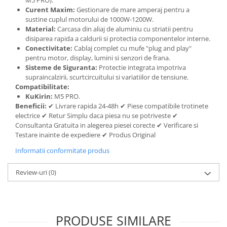
M5 PRO).
Curent Maxim:
Gestionare de mare amperaj pentru a
sustine cuplul motorului de 1000W-1200W.
Material:
Carcasa din aliaj de aluminiu cu striatii pentru
disiparea rapida a caldurii si protectia componentelor interne.
Conectivitate:
Cablaj complet cu mufe "plug and play"
pentru motor, display, lumini si senzori de frana.
Sisteme de Siguranta:
Protectie integrata impotriva
supraincalzirii, scurtcircuitului si variatiilor de tensiune.
Compatibilitate:
KuKirin:
M5 PRO.
Beneficii:
✔ Livrare rapida 24-48h ✔ Piese compatibile trotinete
electrice ✔ Retur Simplu daca piesa nu se potriveste ✔
Consultanta Gratuita in alegerea piesei corecte ✔ Verificare si
Testare inainte de expediere ✔ Produs Original
Informatii conformitate produs
Review-uri
(0)
PRODUSE SIMILARE