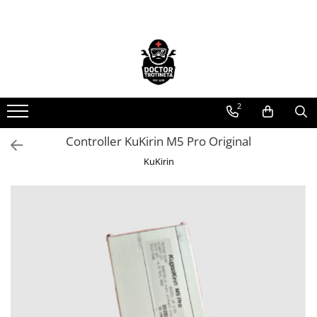
Toate Produsele
Acasa
Toate produsele
2
Piese de schimb
https://www.doctortrotineta.ro/electrica
Controller KuKirin M5 Pro Original
Acceleratie
KuKirin
Display
Controller
Motoare
Cabluri
BMS
Acumulatori
Kit complet
Contact cu cheie