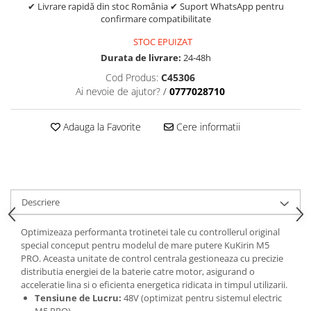
trotinete-electrice
✔ Livrare rapidă din stoc România ✔ Suport WhatsApp pentru
confirmare compatibilitate
https://www.doctortrotineta.ro/cauciucuri-
cu-camera
STOC EPUIZAT
Durata de livrare:
24-48h
cauciucuri-bicicleta
Cod Produs:
C45306
Camere bicicleta
Ai nevoie de ajutor?
/
0777028710
Cauciuc tubeless cu GEL antipană
Accesorii
Adauga la Favorite
Cere informatii
Trotinete electrice
Biciclete Electrice
Anvelope moto
Camere moto
Descriere
Anvelope ATV
Optimizeaza performanta trotinetei tale cu controllerul original
Cauciucuri bicicleta
special conceput pentru modelul de mare putere KuKirin M5
Anvelope și Camere Utilaje
PRO. Aceasta unitate de control centrala gestioneaza cu precizie
distributia energiei de la baterie catre motor, asigurand o
https://www.doctortrotineta.ro/plata-
acceleratie lina si o eficienta energetica ridicata in timpul utilizarii.
tbi?
Tensiune de Lucru:
48V (optimizat pentru sistemul electric
forceOriginalForEdit=1&preview=00681