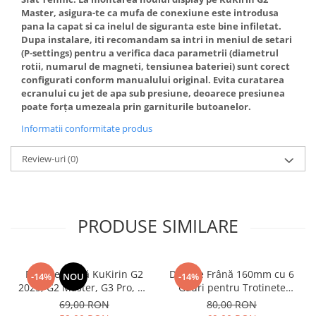
Master, asigura-te ca mufa de conexiune este introdusa
pana la capat si ca inelul de siguranta este bine infiletat.
Dupa instalare, iti recomandam sa intri in meniul de setari
(P-settings) pentru a verifica daca parametrii (diametrul
rotii, numarul de magneti, tensiunea bateriei) sunt corect
configurati conform manualului original. Evita curatarea
ecranului cu jet de apa sub presiune, deoarece presiunea
poate forța umezeala prin garniturile butoanelor.
Informatii conformitate produs
Review-uri
(0)
PRODUSE SIMILARE
Plăcuțe Frână KuKirin G2
Disc de Frână 160mm cu 6
-14%
NOU
-14%
2025, G2 Master, G3 Pro, G4
Găuri pentru Trotinete
– Set 2 Bucăți (Față sau
Electrice KuKirin G4 (Model
69,00 RON
80,00 RON
Spate) Premium
2025) și KuKirin G2 –