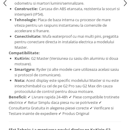
odometru si martori lumini/semnalizare.
Constructie:
Carcasa din ABS etansata, rezistenta la socuri si
intemperii (IP54).
Tehnologie:
Placa de baza interna cu procesor de mare
viteza pentru un raspuns instantaneu la comenzile de
accelerare si franare.
Conectivitate:
Mufa waterproof cu mai multi pini, pregatita
pentru conectare directa in instalatia electrica a modelului
Master.
Compatibilitate:
KuKirin:
G2 Master (Versiunea cu sasiu din aluminiu si doua
motoare).
Smartgyro:
Ryder (si alte modele care utilizeaza acelasi sasiu
si protocol de comunicare).
Nota:
Acest display este specific modelului Master si nu este
interschimbabil cu cel de pe G2 Pro sau G2 Max din cauza
protocolului de control pentru doua motoare.
Beneficii:
✔ Livrare rapida 24-48h ✔ Piese compatibile trotinete
electrice ✔ Retur Simplu daca piesa nu se potriveste ✔
Consultanta Gratuita in alegerea piesei corecte ✔ Verificare si
Testare inainte de expediere ✔ Produs Original
Sfat Tehnic:
La montarea noului display pe KuKirin G2