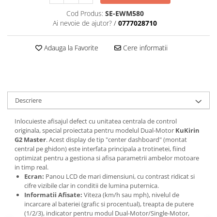
Cod Produs:
SE-EWM580
Ai nevoie de ajutor?
/
0777028710
Adauga la Favorite
Cere informatii
Descriere
Inlocuieste afisajul defect cu unitatea centrala de control
originala, special proiectata pentru modelul Dual-Motor
KuKirin
G2 Master
. Acest display de tip "center dashboard" (montat
central pe ghidon) este interfata principala a trotinetei, fiind
optimizat pentru a gestiona si afisa parametrii ambelor motoare
in timp real.
Ecran:
Panou LCD de mari dimensiuni, cu contrast ridicat si
cifre vizibile clar in conditii de lumina puternica.
Informatii Afisate:
Viteza (km/h sau mph), nivelul de
incarcare al bateriei (grafic si procentual), treapta de putere
(1/2/3), indicator pentru modul Dual-Motor/Single-Motor,