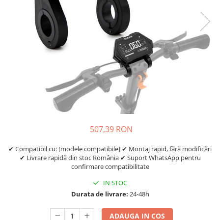
Etrieri
https://www.doctortrotineta.ro/lumini
Stop trotineta
Faruri
https://www.doctortrotineta.ro/cadru
Aparatori (aripi)
Cricuri trotineta
Suruburi
Suspensie
507,39 RON
✔ Compatibil cu: [modele compatibile] ✔ Montaj rapid, fără modificări
✔ Livrare rapidă din stoc România ✔ Suport WhatsApp pentru
confirmare compatibilitate
IN STOC
Durata de livrare:
24-48h
ADAUGA IN COS