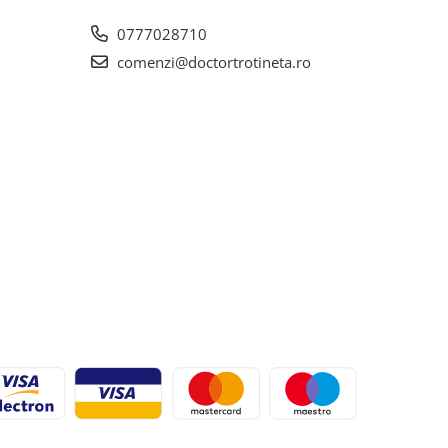
0777028710
comenzi@doctortrotineta.ro