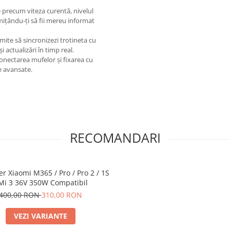
e precum viteza curentă, nivelul
mițându-ți să fii mereu informat
mite să sincronizezi trotineta cu
i actualizări în timp real.
nectarea mufelor și fixarea cu
ce avansate.
RECOMANDARI
er Xiaomi M365 / Pro / Pro 2 / 1S
 Mi 3 36V 350W Compatibil
400,00 RON
310,00 RON
VEZI VARIANTE