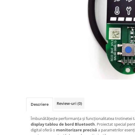
https://www.doctortrotineta.ro/frane
Discuri frana
Placute de frana
Manete de frana
Etrieri
https://www.doctortrotineta.ro/lumini
Stop trotineta
Faruri
https://www.doctortrotineta.ro/cadru
Aparatori (aripi)
Cricuri trotineta
Suruburi
Suspensie
Review-uri
(0)
Descriere
Cauciucuri
https://www.doctortrotineta.ro/camere-
Îmbunătățește performanța și funcționalitatea trotinetei ta
de-aer
display tablou de bord Bluetooth
. Proiectat special pen
digital oferă o
monitorizare precisă
a parametrilor esenția
https://www.doctortrotineta.ro/cauciucuri-