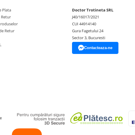
 Plata
Doctor Trotineta SRL
e Retur
J40/16017/2021
Produselor
CUI 44914140
de Retur
Gura Fagetului 24
Sector 3, Bucuresti
L
Contacteaza-ne
e