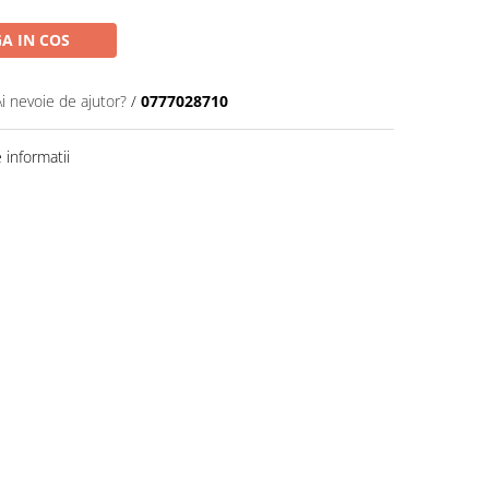
A IN COS
Ai nevoie de ajutor?
/
0777028710
informatii