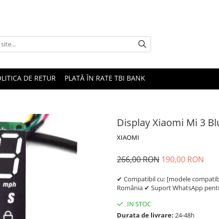
LITICA DE RETUR
PLATĂ ÎN RATE TBI BANK
Display Xiaomi Mi 3 B
XIAOMI
266,00 RON
190,00 RON
✔ Compatibil cu: [modele compatibil
România ✔ Suport WhatsApp pentru
IN STOC
Durata de livrare:
24-48h