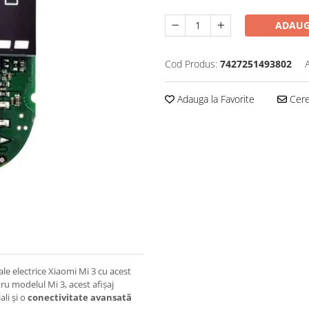
ADAUG
Cod Produs:
7427251493802
Adauga la Favorite
Cere 
le electrice Xiaomi Mi 3 cu acest
tru modelul Mi 3, acest afișaj
li și o
conectivitate avansată