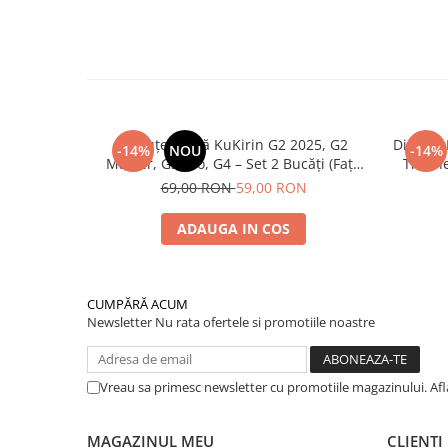
Plăcuțe Frână KuKirin G2 2025, G2
Disc de
-14%
NOU
-14%
Master, G3 Pro, G4 – Set 2 Bucăți (Față
Trotin
sau Spate) Premium
2025) și
69,00 RON
59,00 RON
ADAUGA IN COS
CUMPĂRĂ ACUM
Newsletter
Nu rata ofertele si promotiile noastre
Vreau sa primesc newsletter cu promotiile magazinului. Af
MAGAZINUL MEU
CLIENTI