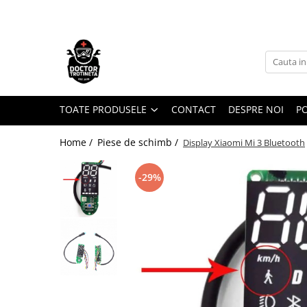
Toate Produsele
Acasa
Toate produsele
Piese de schimb
TOATE PRODUSELE
CONTACT
DESPRE NOI
PO
https://www.doctortrotineta.ro/electrica
Home /
Piese de schimb /
Display Xiaomi Mi 3 Bluetooth
Acceleratie
Display
-29%
Controller
Motoare
Cabluri
BMS
Acumulatori
Kit complet
Contact cu cheie