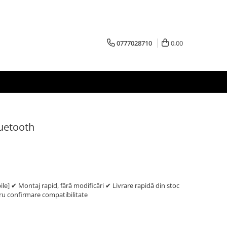
0777028710
0,00
luetooth
e] ✔ Montaj rapid, fără modificări ✔ Livrare rapidă din stoc
 confirmare compatibilitate