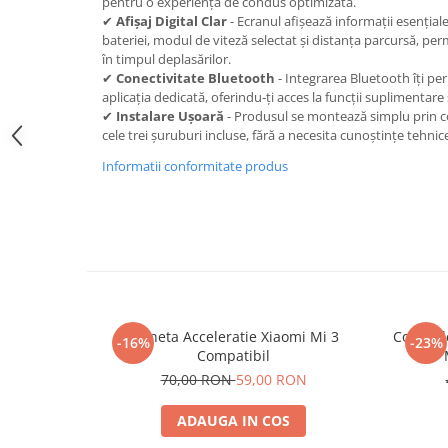
pentru o experiență de condus optimizată.
trotinete-electrice
✔
Afișaj Digital Clar
- Ecranul afișează informații esențial
https://www.doctortrotineta.ro/cauciucuri-
bateriei, modul de viteză selectat și distanța parcursă, per
cu-camera
în timpul deplasărilor.
✔
Conectivitate Bluetooth
- Integrarea Bluetooth îți per
cauciucuri-bicicleta
aplicația dedicată, oferindu-ți acces la funcții suplimentare ș
✔
Instalare Ușoară
- Produsul se montează simplu prin co
Camere bicicleta
cele trei șuruburi incluse, fără a necesita cunoștințe tehni
Cauciuc tubeless cu GEL antipană
Informatii conformitate produs
Accesorii
Trotinete electrice
Biciclete Electrice
Anvelope moto
Camere moto
Anvelope ATV
Maneta Acceleratie Xiaomi Mi 3
Controll
Cauciucuri bicicleta
-16%
-23%
Compatibil
/
Anvelope și Camere Utilaje
70,00 RON
59,00 RON
https://www.doctortrotineta.ro/plata-
tbi?
ADAUGA IN COS
forceOriginalForEdit=1&preview=00681