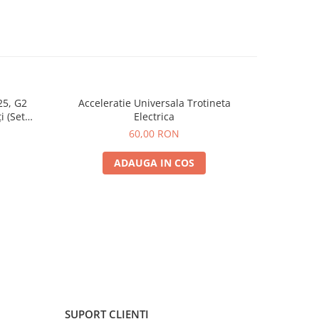
25, G2
Acceleratie Universala Trotineta
Rulmen
i (Set
Electrica
Spate) Premium
60,00 RON
ADAUGA IN COS
SUPORT CLIENTI