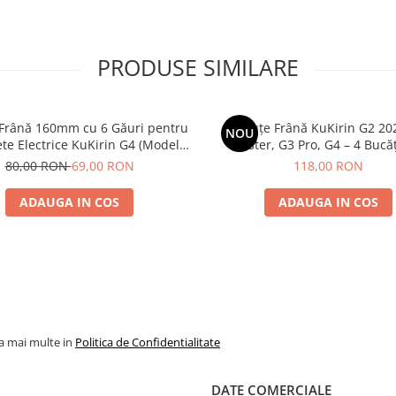
PRODUSE SIMILARE
 Frână 160mm cu 6 Găuri pentru
Plăcuțe Frână KuKirin G2 20
NOU
ete Electrice KuKirin G4 (Model
Master, G3 Pro, G4 – 4 Bucăț
 KuKirin G2 – Performanță
Complet Față + 
80,00 RON
69,00 RON
118,00 RON
Premium
ADAUGA IN COS
ADAUGA IN COS
la mai multe in
Politica de Confidentialitate
DATE COMERCIALE