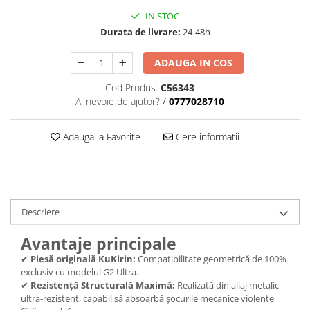
trotinete-electrice
IN STOC
https://www.doctortrotineta.ro/cauciucuri-
Durata de livrare:
24-48h
cu-camera
cauciucuri-bicicleta
ADAUGA IN COS
Camere bicicleta
Cod Produs:
C56343
Ai nevoie de ajutor?
/
0777028710
Cauciuc tubeless cu GEL antipană
Accesorii
Adauga la Favorite
Cere informatii
Trotinete electrice
Biciclete Electrice
Anvelope moto
Camere moto
Descriere
Anvelope ATV
Cauciucuri bicicleta
Avantaje principale
Anvelope și Camere Utilaje
✔
Piesă originală KuKirin:
Compatibilitate geometrică de 100%
exclusiv cu modelul G2 Ultra.
https://www.doctortrotineta.ro/plata-
✔
Rezistență Structurală Maximă:
Realizată din aliaj metalic
tbi?
ultra-rezistent, capabil să absoarbă șocurile mecanice violente
forceOriginalForEdit=1&preview=00681