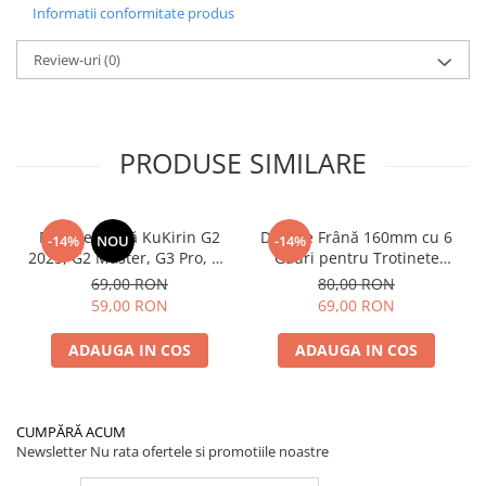
Informatii conformitate produs
Review-uri
(0)
PRODUSE SIMILARE
Plăcuțe Frână KuKirin G2
Disc de Frână 160mm cu 6
-14%
NOU
-14%
2025, G2 Master, G3 Pro, G4
Găuri pentru Trotinete
– Set 2 Bucăți (Față sau
Electrice KuKirin G4 (Model
69,00 RON
80,00 RON
Spate) Premium
2025) și KuKirin G2 –
59,00 RON
69,00 RON
Performanță Premium
ADAUGA IN COS
ADAUGA IN COS
CUMPĂRĂ ACUM
Newsletter
Nu rata ofertele si promotiile noastre