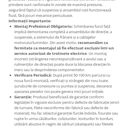
prindere sunt ranforsate în zonele de maximă presiune,
asigurând faptul că suspensia și ansamblul roții funcționează
fluid, fără jocuri mecanice periculoase.
Informații Importante:
Montaj Profesional Obligatoriu:
Schimbarea furcii față
implică demontarea completă a ansamblului de direcție, a
suspensiei, a sistemului de frânare și a cablajelor
motorului/luminilor. Din acest motiv,
recomandăm cu
fermitate ca montajul să fie efectuat exclusiv într-un
service autorizat de trotinete electrice
. Un montaj
incorect (strângerea necorespunzătoare a axului sau a
rulmenților de direcție) poate duce la blocarea direcției în
mers sau la desprinderea componentelor.
Verificare Periodică:
După primii 50-100 km parcurși cu
noua furcă montată, verificați și strângeți din nou toate
șuruburile de conexiune cu puntea și suspensia, deoarece
așezarea pieselor noi poate genera mici jocuri inițiale.
Garanție:
Produsul beneficiază de garanție conform
legislației în vigoare exclusiv pentru defecte de fabricație (erori
de turnare, filete neconforme din fabrică sau defecte de
material). Nu fac obiectul garanției furcile îndoite, fisurate sau
rupte în urma căzăturilor, coliziunilor, loviturilor în borduri,
utilizării abuzive în regim de sărituri (skatepark) sau filetele