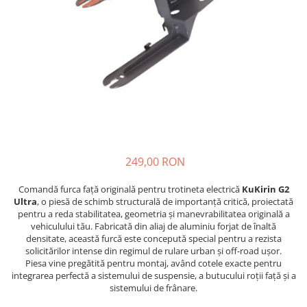
https://www.doctortrotineta.ro/frane
Discuri frana
Placute de frana
Manete de frana
Etrieri
https://www.doctortrotineta.ro/lumini
Stop trotineta
Faruri
https://www.doctortrotineta.ro/cadru
249,00 RON
Aparatori (aripi)
Comandă furca față originală pentru trotineta electrică
KuKirin G2
Cricuri trotineta
Ultra
, o piesă de schimb structurală de importanță critică, proiectată
Suruburi
pentru a reda stabilitatea, geometria și manevrabilitatea originală a
Suspensie
vehiculului tău. Fabricată din aliaj de aluminiu forjat de înaltă
densitate, această furcă este concepută special pentru a rezista
Cauciucuri
solicitărilor intense din regimul de rulare urban și off-road ușor.
https://www.doctortrotineta.ro/camere-
Piesa vine pregătită pentru montaj, având cotele exacte pentru
de-aer
integrarea perfectă a sistemului de suspensie, a butucului roții față și a
sistemului de frânare.
https://www.doctortrotineta.ro/cauciucuri-