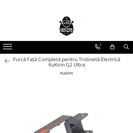
Toate Produsele
Acasa
Toate produsele
2
Piese de schimb
https://www.doctortrotineta.ro/electrica
Furcă Față Completă pentru Trotinetă Electrică
KuKirin G2 Ultra
Acceleratie
Display
KuKirin
Controller
Motoare
Cabluri
BMS
Acumulatori
Kit complet
Contact cu cheie