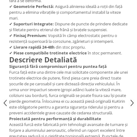
fără a se deforma.
✔
Geometrie Perfectă:
Asigură alinierea ideală a roții din față
pentru a elimina vibrațiile și comportamentul instabil la viteze
mari.
✔
Suporturi Integrate:
Dispune de puncte de prindere dedicate
și filetate pentru etrierul de frână și brațele suspensiei.
✔
Finisaj Premium:
Vopsită în câmp electrostatic pentru o
rezistență superioară la coroziune, zgârieturi și intemperii.
✔
Livrare rapidă 24-48h
din stoc propriu.
✔
Piese compatibile trotinete electrice
în stoc permanent.
Descriere Detaliată
Siguranță fără compromisuri pentru puntea față
Furca față este una dintre cele mai solicitate componente ale unei
trotinete electrice de putere, fiind piesa care preia direct toate
șocurile de pe carosabil și care dictează direcția vehiculului. În
urma unor impacturi severe (gropi adânci luate la viteză mare,
coliziuni sau borduri), furca originală se poate fisura sau își poate
pierde geometria. Înlocuirea ei cu această piesă originală KuKirin
este obligatorie pentru a garanta siguranța riderului și pentru a
preveni accidentele grave cauzate de cedarea structurală.
Proiectată pentru performanță și durabilitate
Această furcă este fabricată prin tehnologii avansate de turnare și
forjare a aluminiului aeronautic, oferind un raport excelent între
greutatea redusă și o rigiditate torsională extremă. Punctele de