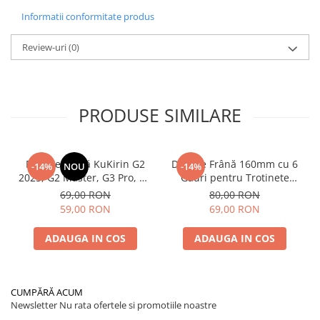
Informatii conformitate produs
Review-uri
(0)
PRODUSE SIMILARE
Plăcuțe Frână KuKirin G2
Disc de Frână 160mm cu 6
-14%
NOU
-14%
2025, G2 Master, G3 Pro, G4
Găuri pentru Trotinete
– Set 2 Bucăți (Față sau
Electrice KuKirin G4 (Model
69,00 RON
80,00 RON
Spate) Premium
2025) și KuKirin G2 –
59,00 RON
69,00 RON
Performanță Premium
ADAUGA IN COS
ADAUGA IN COS
CUMPĂRĂ ACUM
Newsletter
Nu rata ofertele si promotiile noastre