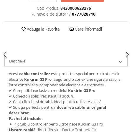
Cod Produs:
8430000623275
Ai nevoie de ajutor?
/
0777028710
Adauga la Favorite
Cere informatii
Descriere
Acest
cablu controller
este proiectat special pentru trotinetele
electrice
Kukirin G3 Pro
, asigurând o conexiune sigură și stabilă
între controller și componentele electrice ale trotinetei.
✔ Compatibil exclusiv cu modelul
Kukirin G3 Pro
✔ Conectori solizi, rezistenți la șocuri.
✔ Cablu flexibil și durabil, ideal pentru utilizare zilnică
✔ Soluția perfectă pentru
înlocuirea cablului original
deteriorat
Pachetul include:
1x Cablu controller pentru trotinete Kukirin G3 Pro
Livrare rapidă
direct din stoc Doctor Trotineta 🚀