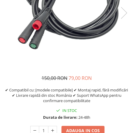
Etrieri
https://www.doctortrotineta.ro/lumini
Stop trotineta
Faruri
https://www.doctortrotineta.ro/cadru
Aparatori (aripi)
Cricuri trotineta
Suruburi
Suspensie
150,00 RON
79,00 RON
✔ Compatibil cu: [modele compatibile] ✔ Montaj rapid, fără modificări
✔ Livrare rapidă din stoc România ✔ Suport WhatsApp pentru
confirmare compatibilitate
IN STOC
Durata de livrare:
24-48h
ADAUGA IN COS