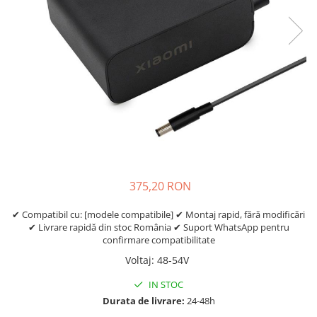
https://www.doctortrotineta.ro/frane
Discuri frana
Placute de frana
Manete de frana
Etrieri
https://www.doctortrotineta.ro/lumini
Stop trotineta
Faruri
https://www.doctortrotineta.ro/cadru
Aparatori (aripi)
375,20 RON
Cricuri trotineta
Suruburi
✔ Compatibil cu: [modele compatibile] ✔ Montaj rapid, fără modificări
✔ Livrare rapidă din stoc România ✔ Suport WhatsApp pentru
Suspensie
confirmare compatibilitate
Cauciucuri
Voltaj
:
48-54V
https://www.doctortrotineta.ro/camere-
de-aer
IN STOC
Durata de livrare:
24-48h
https://www.doctortrotineta.ro/cauciucuri-