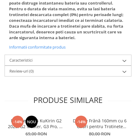
poate distruge instantaneu bateria sau controllerul.
Pentru o durata de viata maxima, evita sa lasi bateria
trotinetei descarcata complet (0%) pentru perioade lungi;
conecteaza incarcatorul imediat ce ai terminat calatoria.
Daca mufa de incarcare a trotinetei pare slabita, nu forta
incarcatorul, deoarece poti cauza un scurtcircuit care va
arde siguranta interna a bateriei.
Informatii conformitate produs
Caracteristici
Review-uri
(0)
PRODUSE SIMILARE
Plăcuțe Frână KuKirin G2
Disc de Frână 160mm cu 6
-14%
NOU
-14%
2025, G2 Master, G3 Pro, G4
Găuri pentru Trotinete
– Set 2 Bucăți (Față sau
Electrice KuKirin G4 (Model
69,00 RON
80,00 RON