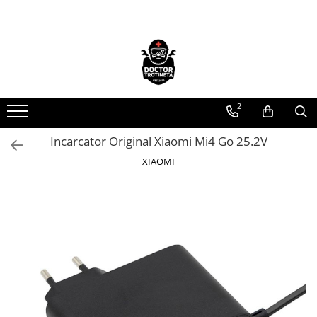
Toate Produsele
Acasa
Toate produsele
2
Piese de schimb
https://www.doctortrotineta.ro/electrica
Incarcator Original Xiaomi Mi4 Go 25.2V
Acceleratie
XIAOMI
Display
Controller
Motoare
Cabluri
BMS
Acumulatori
Kit complet
Contact cu cheie