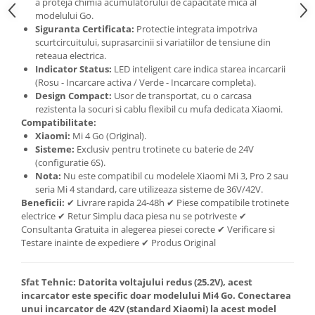
a proteja chimia acumulatorului de capacitate mica al
modelului Go.
Siguranta Certificata:
Protectie integrata impotriva
scurtcircuitului, suprasarcinii si variatiilor de tensiune din
reteaua electrica.
Indicator Status:
LED inteligent care indica starea incarcarii
(Rosu - Incarcare activa / Verde - Incarcare completa).
Design Compact:
Usor de transportat, cu o carcasa
rezistenta la socuri si cablu flexibil cu mufa dedicata Xiaomi.
Compatibilitate:
Xiaomi:
Mi 4 Go (Original).
Sisteme:
Exclusiv pentru trotinete cu baterie de 24V
(configuratie 6S).
Nota:
Nu este compatibil cu modelele Xiaomi Mi 3, Pro 2 sau
seria Mi 4 standard, care utilizeaza sisteme de 36V/42V.
Beneficii:
✔ Livrare rapida 24-48h ✔ Piese compatibile trotinete
electrice ✔ Retur Simplu daca piesa nu se potriveste ✔
Consultanta Gratuita in alegerea piesei corecte ✔ Verificare si
Testare inainte de expediere ✔ Produs Original
Sfat Tehnic:
Datorita voltajului redus (25.2V), acest
incarcator este specific doar modelului Mi4 Go. Conectarea
unui incarcator de 42V (standard Xiaomi) la acest model