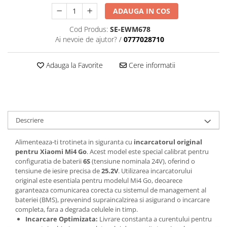
trotinete-electrice
ADAUGA IN COS
https://www.doctortrotineta.ro/cauciucuri-
cu-camera
Cod Produs:
SE-EWM678
Ai nevoie de ajutor?
/
0777028710
cauciucuri-bicicleta
Camere bicicleta
Adauga la Favorite
Cere informatii
Cauciuc tubeless cu GEL antipană
Accesorii
Trotinete electrice
Biciclete Electrice
Descriere
Anvelope moto
Alimenteaza-ti trotineta in siguranta cu
incarcatorul original
Camere moto
pentru Xiaomi Mi4 Go
. Acest model este special calibrat pentru
Anvelope ATV
configuratia de baterii
6S
(tensiune nominala 24V), oferind o
tensiune de iesire precisa de
25.2V
. Utilizarea incarcatorului
Cauciucuri bicicleta
original este esentiala pentru modelul Mi4 Go, deoarece
Anvelope și Camere Utilaje
garanteaza comunicarea corecta cu sistemul de management al
bateriei (BMS), prevenind supraincalzirea si asigurand o incarcare
https://www.doctortrotineta.ro/plata-
completa, fara a degrada celulele in timp.
tbi?
Incarcare Optimizata:
Livrare constanta a curentului pentru
forceOriginalForEdit=1&preview=00681