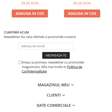
Spate) Premium
2025) și KuKirin G2 –
59,00 RON
69,00 RON
Performanță Premium
ADAUGA IN COS
ADAUGA IN COS
CUMPĂRĂ ACUM
Newsletter
Nu rata ofertele si promotiile noastre
Vreau sa primesc newsletter cu promotiile
magazinului. Afla mai multe in
Politica de
Confidentialitate
MAGAZINUL MEU
CLIENTI
DATE COMERCIALE