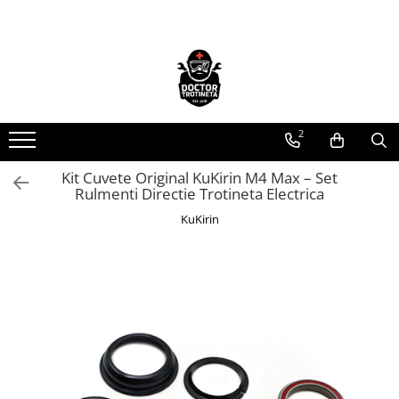
Toate Produsele
Acasa
Toate produsele
2
Piese de schimb
https://www.doctortrotineta.ro/electrica
Kit Cuvete Original KuKirin M4 Max – Set
Rulmenti Directie Trotineta Electrica
Acceleratie
Display
KuKirin
Controller
Motoare
Cabluri
BMS
Acumulatori
Kit complet
Contact cu cheie