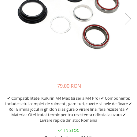
https://www.doctortrotineta.ro/frane
Discuri frana
Placute de frana
Manete de frana
Etrieri
https://www.doctortrotineta.ro/lumini
Stop trotineta
Faruri
https://www.doctortrotineta.ro/cadru
Aparatori (aripi)
Cricuri trotineta
79,00 RON
Suruburi
✔ Compatibilitate: KuKirin M4 Max (si seria M4 Pro) ✔ Componente:
Suspensie
Include setul complet de rulmenti, garnituri, cuvete si inele de fixare ✔
Cauciucuri
Rol: Elimina jocul in ghidon si asigura o virare lina, fara rezistenta ✔
Material: Otel tratat termic pentru rezistenta ridicata la uzura ✔
https://www.doctortrotineta.ro/camere-
Livrare rapida din stoc Romania
de-aer
IN STOC
https://www.doctortrotineta.ro/cauciucuri-