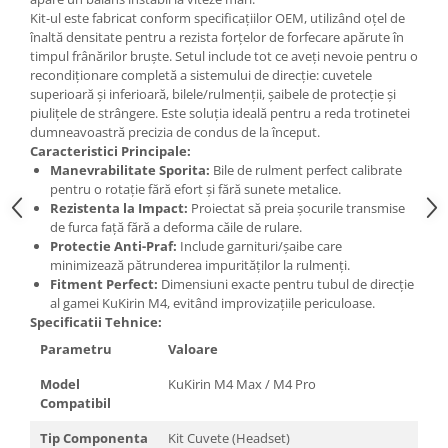
Kit-ul este fabricat conform specificațiilor OEM, utilizând oțel de
înaltă densitate pentru a rezista forțelor de forfecare apărute în
timpul frânărilor bruște. Setul include tot ce aveți nevoie pentru o
recondiționare completă a sistemului de direcție: cuvetele
superioară și inferioară, bilele/rulmenții, șaibele de protecție și
piulițele de strângere. Este soluția ideală pentru a reda trotinetei
dumneavoastră precizia de condus de la început.
Caracteristici Principale:
Manevrabilitate Sporita:
Bile de rulment perfect calibrate
pentru o rotație fără efort și fără sunete metalice.
Rezistenta la Impact:
Proiectat să preia șocurile transmise
de furca față fără a deforma căile de rulare.
Protectie Anti-Praf:
Include garnituri/șaibe care
minimizează pătrunderea impurităților la rulmenți.
Fitment Perfect:
Dimensiuni exacte pentru tubul de direcție
al gamei KuKirin M4, evitând improvizațiile periculoase.
Specificatii Tehnice:
Parametru
Valoare
Model
KuKirin M4 Max / M4 Pro
Compatibil
Tip Componenta
Kit Cuvete (Headset)