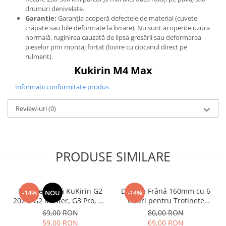
drumuri denivelate.
Garantie:
Garanția acoperă defectele de material (cuvete
crăpate sau bile deformate la livrare). Nu sunt acoperite uzura
normală, ruginirea cauzată de lipsa gresării sau deformarea
pieselor prin montaj forțat (lovire cu ciocanul direct pe
rulment).
Kukirin M4 Max
Informatii conformitate produs
Review-uri
(0)
PRODUSE SIMILARE
Plăcuțe Frână KuKirin G2
Disc de Frână 160mm cu 6
-14%
NOU
-14%
2025, G2 Master, G3 Pro, G4
Găuri pentru Trotinete
– Set 2 Bucăți (Față sau
Electrice KuKirin G4 (Model
69,00 RON
80,00 RON
Spate) Premium
2025) și KuKirin G2 –
59,00 RON
69,00 RON