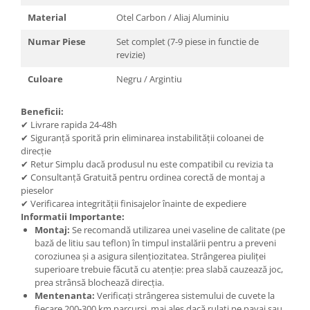
Material
Otel Carbon / Aliaj Aluminiu
Numar Piese
Set complet (7-9 piese in functie de
revizie)
Culoare
Negru / Argintiu
Beneficii:
✔ Livrare rapida 24-48h
✔ Siguranță sporită prin eliminarea instabilității coloanei de
direcție
✔ Retur Simplu dacă produsul nu este compatibil cu revizia ta
✔ Consultanță Gratuită pentru ordinea corectă de montaj a
pieselor
✔ Verificarea integrității finisajelor înainte de expediere
Informatii Importante:
Montaj:
Se recomandă utilizarea unei vaseline de calitate (pe
bază de litiu sau teflon) în timpul instalării pentru a preveni
coroziunea și a asigura silențiozitatea. Strângerea piuliței
superioare trebuie făcută cu atenție: prea slabă cauzează joc,
prea strânsă blochează direcția.
Mentenanta:
Verificați strângerea sistemului de cuvete la
fiecare 200-300 km parcurși, mai ales dacă rulați pe pavaj sau