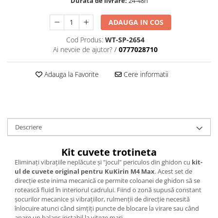
Durata de livrare:
24-48h
trotinete-electrice
https://www.doctortrotineta.ro/cauciucuri-
ADAUGA IN COS
cu-camera
Cod Produs:
WT-SP-2654
cauciucuri-bicicleta
Ai nevoie de ajutor?
/
0777028710
Camere bicicleta
Cauciuc tubeless cu GEL antipană
Adauga la Favorite
Cere informatii
Accesorii
Trotinete electrice
Biciclete Electrice
Descriere
Anvelope moto
Camere moto
Kit cuvete trotineta
Anvelope ATV
Eliminați vibrațiile neplăcute și "jocul" periculos din ghidon cu
kit-
Cauciucuri bicicleta
ul de cuvete original pentru KuKirin M4 Max
. Acest set de
Anvelope și Camere Utilaje
direcție este inima mecanică ce permite coloanei de ghidon să se
rotească fluid în interiorul cadrului. Fiind o zonă supusă constant
https://www.doctortrotineta.ro/plata-
șocurilor mecanice și vibrațiilor, rulmenții de direcție necesită
tbi?
înlocuire atunci când simțiți puncte de blocare la virare sau când
forceOriginalForEdit=1&preview=00681
apare un balans instabil la viteze mari.