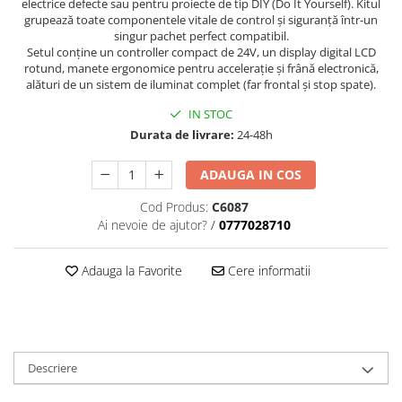
electrice defecte sau pentru proiecte de tip DIY (Do It Yourself). Kitul
grupează toate componentele vitale de control și siguranță într-un
singur pachet perfect compatibil.
Setul conține un controller compact de 24V, un display digital LCD
rotund, manete ergonomice pentru accelerație și frână electronică,
alături de un sistem de iluminat complet (far frontal și stop spate).
IN STOC
Durata de livrare:
24-48h
ADAUGA IN COS
Cod Produs:
C6087
Ai nevoie de ajutor?
/
0777028710
Adauga la Favorite
Cere informatii
Descriere