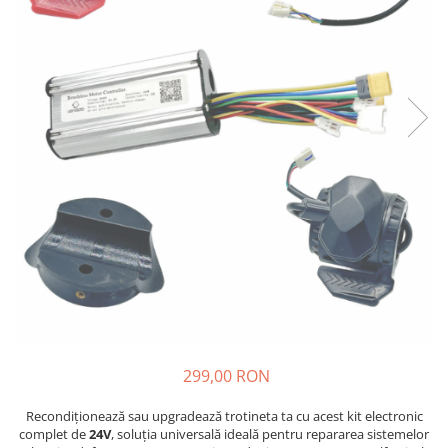
Etrieri
https://www.doctortrotineta.ro/lumini
Stop trotineta
Faruri
https://www.doctortrotineta.ro/cadru
Aparatori (aripi)
Cricuri trotineta
Suruburi
Suspensie
299,00 RON
Recondiționează sau upgradează trotineta ta cu acest kit electronic
complet de
24V
, soluția universală ideală pentru repararea sistemelor