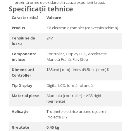
prezintă urme de oxidare din cauza expunerii la apă.
Specificații tehnice
Caracteristică
Valoare
Produs
Kit electronic complet (conversie/schimb)
Tensiune de
24V
lucru
Componente
Controller, Display LCD, Accelerație,
incluse
Manetă Frână, Far, Stop
Dimensiuni
$85text{ mm} times 49.5text{ mm}$
Controller
Tip Display
Digital LCD, formă rotundă
Material piese
Aluminiu (controller) + ABS rigid
(periferice)
Aplicație
Trotinete electrice urbane ușoare /
Proiecte DIY
Greutate
0.45 kg