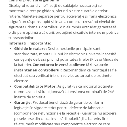
Display-ul rotund vine însoțit de cablajele necesare și se
montează direct pe ghidon, oferind o citire curată a datelor
rutiere. Manetele separate pentru accelerație și frână electronică
asigură un răspuns rapid și liniar la comenzi, crescând nivelul de
siguranță urbană. Controllerul din aluminiu extrudat garantează
o disipare optimă a căldurii, protejând circuitele interne împotriva
suprasarcinilor.
Informații Importante:
Ghid de Instalare:
Deși conexiunile principale sunt
standardizate, montajul unui kit electronic universal necesită
cunoștințe de bază privind polaritatea firelor (Plus și Minus de
la baterie).
Conectarea inversă a alimentării va arde
instantaneu controllerul!
Recomandăm ca montajul să fie
efectuat sau verificat într-un service autorizat de trotinete
electrice.
Compatibilitate Motor:
Asigurați-vă că motorul trotinetei
dumneavoastră funcționează la tensiunea nominală de 24V
înainte de achiziție.
Garanție:
Produsul beneficiază de garanție conform
legislației în vigoare strict pentru defecte de fabricație
(componente nefuncționale la recepție). Garanția nu acoperă
piesele arse din cauza inversării polarității la baterie, fire
tăiate, mufe modificate sau componente electronice care