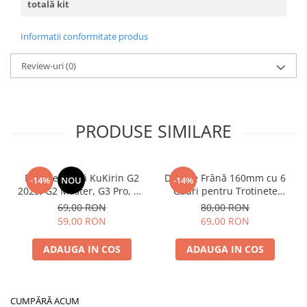
totală kit
Informatii conformitate produs
Review-uri
(0)
PRODUSE SIMILARE
Plăcuțe Frână KuKirin G2
Disc de Frână 160mm cu 6
-14%
NOU
-14%
2025, G2 Master, G3 Pro, G4
Găuri pentru Trotinete
– Set 2 Bucăți (Față sau
Electrice KuKirin G4 (Model
69,00 RON
80,00 RON
Spate) Premium
2025) și KuKirin G2 –
59,00 RON
69,00 RON
Performanță Premium
ADAUGA IN COS
ADAUGA IN COS
CUMPĂRĂ ACUM