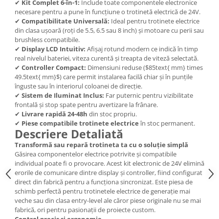
✔
Kit Complet 6-în-1:
Include toate componentele electronice
necesare pentru a pune în funcțiune o trotinetă electrică de 24V.
✔
Compatibilitate Universală:
Ideal pentru trotinete electrice
din clasa ușoară (roți de 5.5, 6.5 sau 8 inch) și motoare cu perii sau
brushless compatibile.
✔
Display LCD Intuitiv:
Afișaj rotund modern ce indică în timp
real nivelul bateriei, viteza curentă și treapta de viteză selectată.
✔
Controller Compact:
Dimensiuni reduse ($85text{ mm} times
49.5text{ mm}$) care permit instalarea facilă chiar și în punțile
înguste sau în interiorul coloanei de direcție.
✔
Sistem de Iluminat Inclus:
Far puternic pentru vizibilitate
frontală și stop spate pentru avertizare la frânare.
✔
Livrare rapidă 24-48h
din stoc propriu.
✔
Piese compatibile trotinete electrice
în stoc permanent.
Descriere Detaliată
Transformă sau repară trotineta ta cu o soluție simplă
Găsirea componentelor electrice potrivite și compatibile
individual poate fi o provocare. Acest kit electronic de 24V elimină
erorile de comunicare dintre display și controller, fiind configurat
direct din fabrică pentru a funcționa sincronizat. Este piesa de
schimb perfectă pentru trotinetele electrice de generație mai
veche sau din clasa entry-level ale căror piese originale nu se mai
fabrică, ori pentru pasionații de proiecte custom.
Control precis și ergonomie