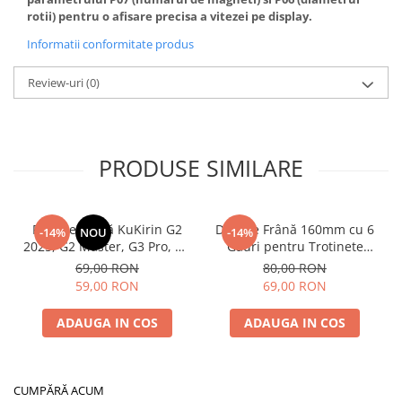
rotii) pentru o afisare precisa a vitezei pe display.
Informatii conformitate produs
Review-uri
(0)
PRODUSE SIMILARE
Plăcuțe Frână KuKirin G2
Disc de Frână 160mm cu 6
-14%
NOU
-14%
2025, G2 Master, G3 Pro, G4
Găuri pentru Trotinete
– Set 2 Bucăți (Față sau
Electrice KuKirin G4 (Model
69,00 RON
80,00 RON
Spate) Premium
2025) și KuKirin G2 –
59,00 RON
69,00 RON
Performanță Premium
ADAUGA IN COS
ADAUGA IN COS
CUMPĂRĂ ACUM