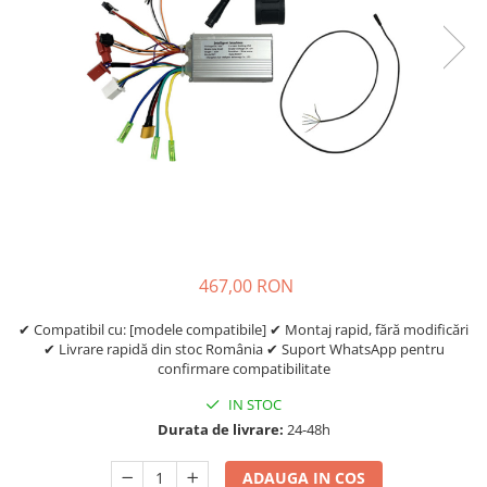
Etrieri
https://www.doctortrotineta.ro/lumini
Stop trotineta
Faruri
https://www.doctortrotineta.ro/cadru
Aparatori (aripi)
Cricuri trotineta
Suruburi
Suspensie
467,00 RON
✔ Compatibil cu: [modele compatibile] ✔ Montaj rapid, fără modificări
✔ Livrare rapidă din stoc România ✔ Suport WhatsApp pentru
confirmare compatibilitate
IN STOC
Durata de livrare:
24-48h
ADAUGA IN COS