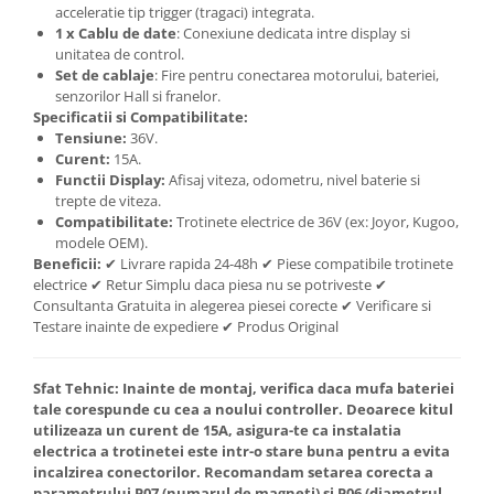
acceleratie tip trigger (tragaci) integrata.
1 x Cablu de date
: Conexiune dedicata intre display si
unitatea de control.
Set de cablaje
: Fire pentru conectarea motorului, bateriei,
senzorilor Hall si franelor.
Specificatii si Compatibilitate:
Tensiune:
36V.
Curent:
15A.
Functii Display:
Afisaj viteza, odometru, nivel baterie si
trepte de viteza.
Compatibilitate:
Trotinete electrice de 36V (ex: Joyor, Kugoo,
modele OEM).
Beneficii:
✔ Livrare rapida 24-48h ✔ Piese compatibile trotinete
electrice ✔ Retur Simplu daca piesa nu se potriveste ✔
Consultanta Gratuita in alegerea piesei corecte ✔ Verificare si
Testare inainte de expediere ✔ Produs Original
Sfat Tehnic:
Inainte de montaj, verifica daca mufa bateriei
tale corespunde cu cea a noului controller. Deoarece kitul
utilizeaza un curent de 15A, asigura-te ca instalatia
electrica a trotinetei este intr-o stare buna pentru a evita
incalzirea conectorilor. Recomandam setarea corecta a
parametrului P07 (numarul de magneti) si P06 (diametrul