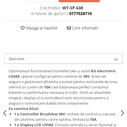
Cod Produs:
WT-SP-638
Ai nevoie de ajutor?
/
0777028710
Adauga la Favorite
Cere informatii
Descriere
Optimizeaza functionarea trotinetei tale cu acest
kit electronic
LIVIAE
, special configurat pentru sisteme de
36V
. Acest set
asigura o gestionare eficienta a puterii pentru motoarele de oras,
oferind un curent de
15A
care balanseaza perfect consumul
bateriei cu performanta necesara in trafic. Fiind un ansamblu
integrat, display-ul si controllerul sunt sincronizate pentru a
asigura o comunicare stabila intre componente.
Ce contine kitul:
1 x Controller Brushless 36V
: Unitate de control cu carcasa
din aluminiu pentru racire optima, limitata la
15A
.
1 x Display LCD LIVIAE
: Consola centrala cu ecran iluminat si