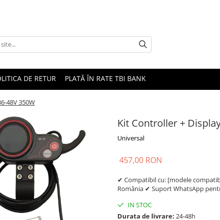
LITICA DE RETUR
PLATĂ ÎN RATE TBI BANK
 36-48V 350W
Kit Controller + Displ
Universal
457,00 RON
✔ Compatibil cu: [modele compatibil
România ✔ Suport WhatsApp pentru
IN STOC
Durata de livrare:
24-48h