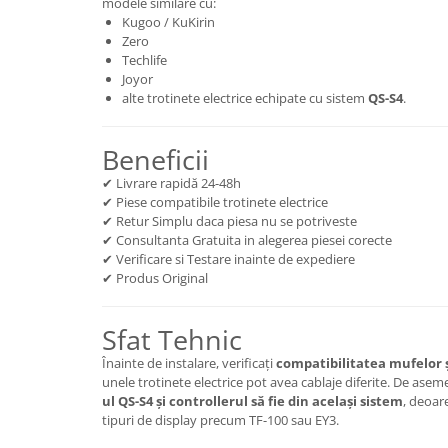
modele similare cu:
Kugoo / KuKirin
Zero
Techlife
Joyor
alte trotinete electrice echipate cu sistem
QS-S4
.
Beneficii
✔ Livrare rapidă 24-48h
✔ Piese compatibile trotinete electrice
✔ Retur Simplu daca piesa nu se potriveste
✔ Consultanta Gratuita in alegerea piesei corecte
✔ Verificare si Testare inainte de expediere
✔ Produs Original
Sfat Tehnic
Înainte de instalare, verificați
compatibilitatea mufelor ș
unele trotinete electrice pot avea cablaje diferite. De ase
ul QS-S4 și controllerul să fie din același sistem
, deoar
tipuri de display precum TF-100 sau EY3.