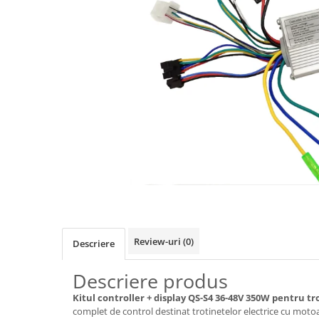
https://www.doctortrotineta.ro/frane
Discuri frana
Placute de frana
Manete de frana
Etrieri
https://www.doctortrotineta.ro/lumini
Stop trotineta
Faruri
https://www.doctortrotineta.ro/cadru
Aparatori (aripi)
Cricuri trotineta
Suruburi
Suspensie
Review-uri
(0)
Descriere
Cauciucuri
https://www.doctortrotineta.ro/camere-
Descriere produs
de-aer
Kitul controller + display QS-S4 36-48V 350W pentru tr
https://www.doctortrotineta.ro/cauciucuri-
complet de control destinat trotinetelor electrice cu mot