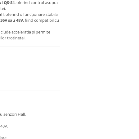
ul QS-S4
, oferind control asupra
tei.
ll
, oferind o funcționare stabilă
 36V sau 48V
, fiind compatibil cu
clude accelerația și permite
lor trotinetei.
 senzori Hall.
 48V.
lare.