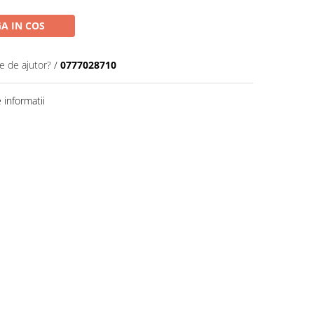
A IN COS
e de ajutor?
/
0777028710
informatii