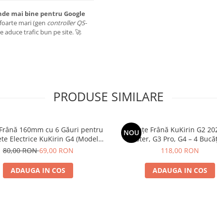
inde mai bine pentru Google
 foarte mari (gen
controller QS-
ate aduce trafic bun pe site. 🚀
PRODUSE SIMILARE
 Frână 160mm cu 6 Găuri pentru
Plăcuțe Frână KuKirin G2 20
NOU
ete Electrice KuKirin G4 (Model
Master, G3 Pro, G4 – 4 Bucăț
 KuKirin G2 – Performanță
Complet Față + 
80,00 RON
69,00 RON
118,00 RON
Premium
ADAUGA IN COS
ADAUGA IN COS