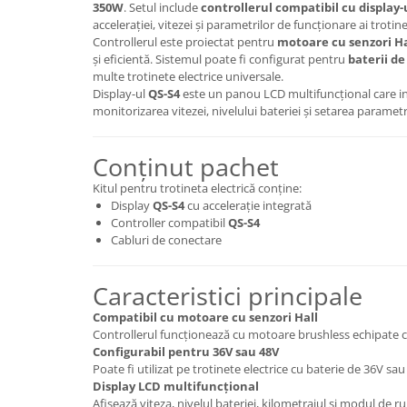
trotinete-electrice
350W
. Setul include
controllerul compatibil cu display-
accelerației, vitezei și parametrilor de funcționare ai trotine
https://www.doctortrotineta.ro/cauciucuri-
Controllerul este proiectat pentru
motoare cu senzori Ha
cu-camera
și eficientă. Sistemul poate fi configurat pentru
baterii de
multe trotinete electrice universale.
cauciucuri-bicicleta
Display-ul
QS-S4
este un panou LCD multifuncțional care in
Camere bicicleta
monitorizarea vitezei, nivelului bateriei și setarea parametri
Cauciuc tubeless cu GEL antipană
Conținut pachet
Accesorii
Trotinete electrice
Kitul pentru trotineta electrică conține:
Display
QS-S4
cu accelerație integrată
Biciclete Electrice
Controller compatibil
QS-S4
Anvelope moto
Cabluri de conectare
Camere moto
Anvelope ATV
Caracteristici principale
Cauciucuri bicicleta
Compatibil cu motoare cu senzori Hall
Anvelope și Camere Utilaje
Controllerul funcționează cu motoare brushless echipate cu
Configurabil pentru 36V sau 48V
https://www.doctortrotineta.ro/plata-
Poate fi utilizat pe trotinete electrice cu baterie de 36V sau
tbi?
Display LCD multifuncțional
forceOriginalForEdit=1&preview=00681
Afișează viteza, nivelul bateriei, kilometrajul și modul de ru