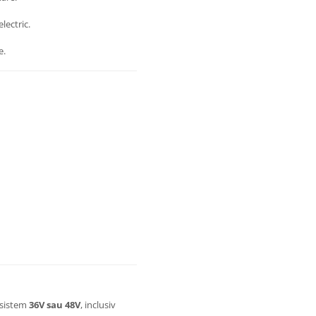
lectric.
e.
 sistem
36V sau 48V
, inclusiv