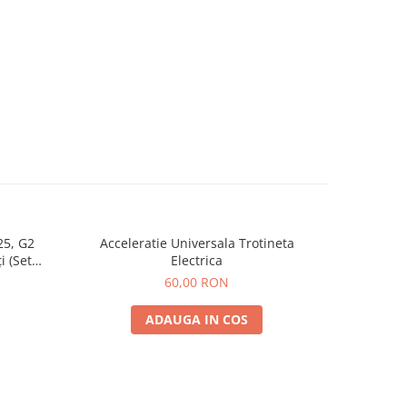
25, G2
Acceleratie Universala Trotineta
Rulmen
i (Set
Electrica
Spate) Premium
60,00 RON
ADAUGA IN COS