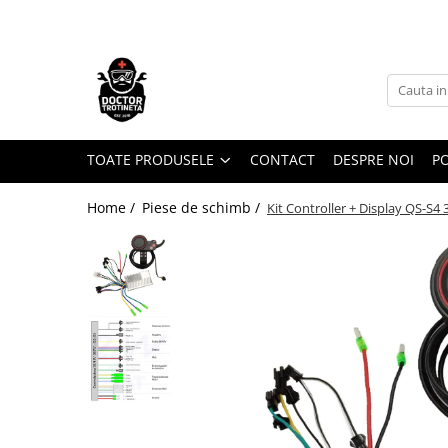
Toate Produsele
Acasa
Toate produsele
Piese de schimb
TOATE PRODUSELE
CONTACT
DESPRE NOI
PO
https://www.doctortrotineta.ro/electrica
Home /
Piese de schimb /
Kit Controller + Display QS-S4
Acceleratie
Display
Controller
Motoare
Cabluri
BMS
Acumulatori
Kit complet
Contact cu cheie