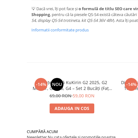
💡 Dacă vrei, îți pot face și
o formulă de titlu SEO care v
Shopping
, pentru că la piesele QS-S4 există câteva căutări
S4
,
display QS-S4 trotineta
,
kit QS-S4 36V 48V
). Asta îți po
Informatii conformitate produs
Plăcuțe Frână KuKirin G2 2025, G2
Disc de
-14%
NOU
-14%
Master, G3 Pro, G4 – Set 2 Bucăți (Față
Trotin
sau Spate) Premium
2025) și
69,00 RON
59,00 RON
ADAUGA IN COS
CUMPĂRĂ ACUM
Newsletter
Nu rata ofertele si promotiile noastre