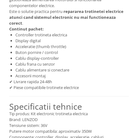
componentelor electrice.
Este o solutie practica pentru
repararea trotinetei electrice
atunci cand sistemul electronic nu mai functioneaza
corect
.
Continut pachet:
Controller trotineta electrica
Display digital
Acceleratie (thumb throttle)
Buton pornire / control
Cablu display-controller
Cablu frana cu senzor
Cablu alimentare si conectare
Accesorii montaj
✔ Livrare rapida 24-48h
✔ Piese compatibile trotinete electrice
Specificatii tehnice
Tip produs: Kit electronic trotineta electrica
Brand: LENZOD
Tensiune sistem: 36V
Putere motor compatibila: aproximativ 350W
Componente: controller, display, acceleratie, cabluri