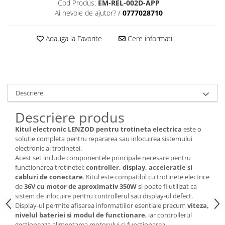
trotinete-electrice
Cod Produs:
EM-REL-002D-APP
Ai nevoie de ajutor?
/
0777028710
https://www.doctortrotineta.ro/cauciucuri-
cu-camera
Adauga la Favorite
Cere informatii
cauciucuri-bicicleta
Camere bicicleta
Cauciuc tubeless cu GEL antipană
Accesorii
Descriere
Trotinete electrice
Descriere produs
Biciclete Electrice
Kitul electronic LENZOD pentru trotineta electrica
este o
Anvelope moto
solutie completa pentru repararea sau inlocuirea sistemului
Camere moto
electronic al trotinetei.
Acest set include componentele principale necesare pentru
Anvelope ATV
functionarea trotinetei:
controller, display, acceleratie si
Cauciucuri bicicleta
cabluri de conectare
. Kitul este compatibil cu trotinete electrice
Anvelope și Camere Utilaje
de
36V cu motor de aproximativ 350W
si poate fi utilizat ca
sistem de inlocuire pentru controllerul sau display-ul defect.
https://www.doctortrotineta.ro/plata-
Display-ul permite afisarea informatiilor esentiale precum
viteza,
tbi?
nivelul bateriei si modul de functionare
, iar controllerul
forceOriginalForEdit=1&preview=00681
gestioneaza alimentarea motorului si functionarea