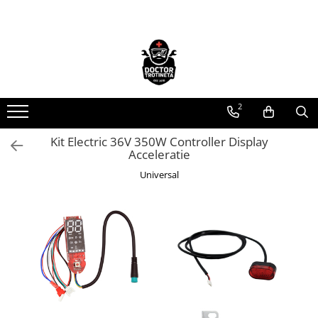
Toate Produsele
Acasa
Toate produsele
2
Piese de schimb
https://www.doctortrotineta.ro/electrica
Kit Electric 36V 350W Controller Display
Acceleratie
Acceleratie
Display
Universal
Controller
Motoare
Cabluri
BMS
Acumulatori
Kit complet
Contact cu cheie