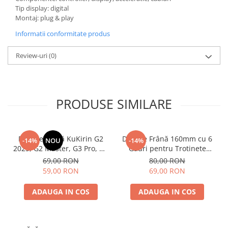
Tip display: digital
Montaj: plug & play
Informatii conformitate produs
Review-uri
(0)
PRODUSE SIMILARE
Plăcuțe Frână KuKirin G2
Disc de Frână 160mm cu 6
-14%
NOU
-14%
2025, G2 Master, G3 Pro, G4
Găuri pentru Trotinete
– Set 2 Bucăți (Față sau
Electrice KuKirin G4 (Model
69,00 RON
80,00 RON
Spate) Premium
2025) și KuKirin G2 –
59,00 RON
69,00 RON
Performanță Premium
ADAUGA IN COS
ADAUGA IN COS