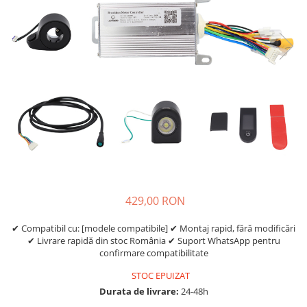
https://www.doctortrotineta.ro/frane
Discuri frana
Placute de frana
Manete de frana
Etrieri
https://www.doctortrotineta.ro/lumini
Stop trotineta
Faruri
https://www.doctortrotineta.ro/cadru
Aparatori (aripi)
Cricuri trotineta
429,00 RON
Suruburi
Suspensie
✔ Compatibil cu: [modele compatibile] ✔ Montaj rapid, fără modificări
✔ Livrare rapidă din stoc România ✔ Suport WhatsApp pentru
Cauciucuri
confirmare compatibilitate
https://www.doctortrotineta.ro/camere-
de-aer
STOC EPUIZAT
Durata de livrare:
24-48h
https://www.doctortrotineta.ro/cauciucuri-