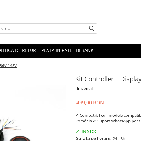
LITICA DE RETUR
PLATĂ ÎN RATE TBI BANK
 36V / 48V
Kit Controller + Displa
Universal
499,00 RON
✔ Compatibil cu: [modele compatibil
România ✔ Suport WhatsApp pentru
IN STOC
Durata de livrare:
24-48h