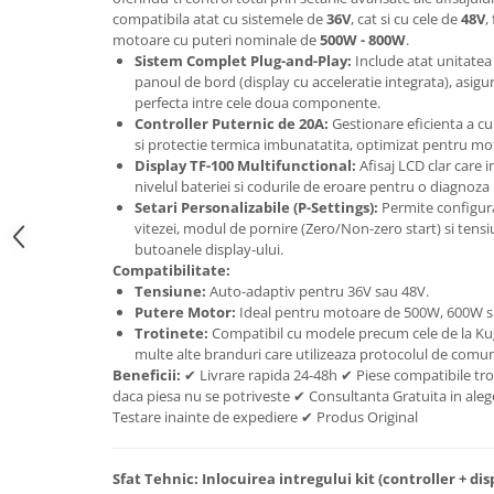
trotinete-electrice
compatibila atat cu sistemele de
36V
, cat si cu cele de
48V
,
https://www.doctortrotineta.ro/cauciucuri-
motoare cu puteri nominale de
500W - 800W
.
cu-camera
Sistem Complet Plug-and-Play:
Include atat unitatea d
panoul de bord (display cu acceleratie integrata), asig
cauciucuri-bicicleta
perfecta intre cele doua componente.
Controller Puternic de 20A:
Gestionare eficienta a cu
Camere bicicleta
si protectie termica imbunatatita, optimizat pentru m
Cauciuc tubeless cu GEL antipană
Display TF-100 Multifunctional:
Afisaj LCD clar care i
nivelul bateriei si codurile de eroare pentru o diagnoza 
Accesorii
Setari Personalizabile (P-Settings):
Permite configura
Trotinete electrice
vitezei, modul de pornire (Zero/Non-zero start) si tensi
butoanele display-ului.
Biciclete Electrice
Compatibilitate:
Anvelope moto
Tensiune:
Auto-adaptiv pentru 36V sau 48V.
Putere Motor:
Ideal pentru motoare de 500W, 600W s
Camere moto
Trotinete:
Compatibil cu modele precum cele de la Kugo
Anvelope ATV
multe alte branduri care utilizeaza protocolul de comun
Beneficii:
✔ Livrare rapida 24-48h ✔ Piese compatibile tro
Cauciucuri bicicleta
daca piesa nu se potriveste ✔ Consultanta Gratuita in alege
Anvelope și Camere Utilaje
Testare inainte de expediere ✔ Produs Original
https://www.doctortrotineta.ro/plata-
tbi?
Sfat Tehnic:
Inlocuirea intregului kit (controller + di
forceOriginalForEdit=1&preview=00681