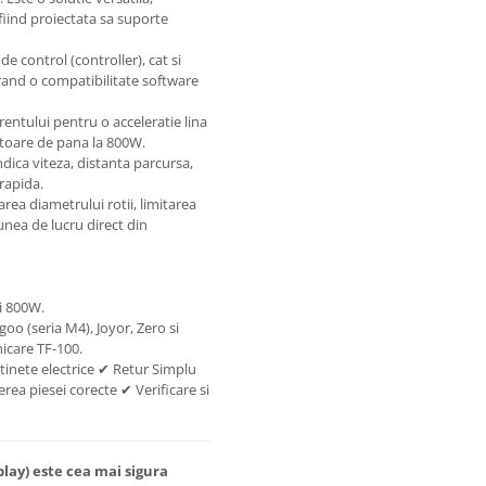
 fiind proiectata sa suporte
e control (controller), cat si
urand o compatibilitate software
rentului pentru o acceleratie lina
otoare de pana la 800W.
ndica viteza, distanta parcursa,
rapida.
rea diametrului rotii, limitarea
unea de lucru direct din
i 800W.
o (seria M4), Joyor, Zero si
icare TF-100.
tinete electrice ✔ Retur Simplu
rea piesei corecte ✔ Verificare si
splay) este cea mai sigura