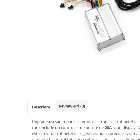
https://www.doctortrotineta.ro/frane
Discuri frana
Placute de frana
Manete de frana
Etrieri
https://www.doctortrotineta.ro/lumini
Stop trotineta
Faruri
https://www.doctortrotineta.ro/cadru
Aparatori (aripi)
Cricuri trotineta
Suruburi
Suspensie
Review-uri
(0)
Descriere
Cauciucuri
https://www.doctortrotineta.ro/camere-
Upgradeaza sau repara sistemul electronic al trotinetei tal
de-aer
care include un controller de putere de
20A
si un display L
este creierul trotinetei tale, gestionand cu precizie livrarea
https://www.doctortrotineta.ro/cauciucuri-
oferindu-ti control total prin setarile avansate ale afisajului