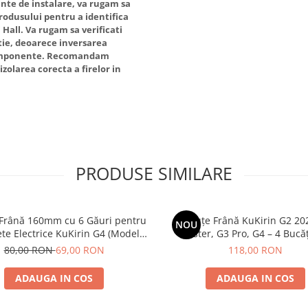
inte de instalare, va rugam sa
rodusului pentru a identifica
 Hall. Va rugam sa verificati
itie, deoarece inversarea
 componente. Recomandam
zolarea corecta a firelor in
PRODUSE SIMILARE
 Frână 160mm cu 6 Găuri pentru
Plăcuțe Frână KuKirin G2 20
NOU
ete Electrice KuKirin G4 (Model
Master, G3 Pro, G4 – 4 Bucăț
 KuKirin G2 – Performanță
Complet Față + 
80,00 RON
69,00 RON
118,00 RON
Premium
ADAUGA IN COS
ADAUGA IN COS