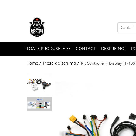
Toate Produsele
Acasa
Toate produsele
Piese de schimb
TOATE PRODUSELE
CONTACT
DESPRE NOI
PO
https://www.doctortrotineta.ro/electrica
Home /
Piese de schimb /
Kit Controller + Display TF-100
Acceleratie
Display
Controller
Motoare
Cabluri
BMS
Acumulatori
Kit complet
Contact cu cheie