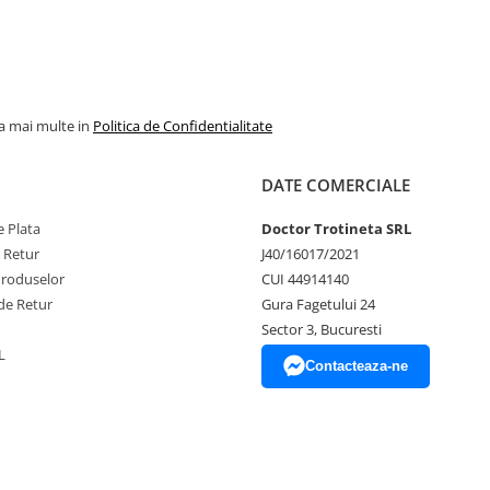
la mai multe in
Politica de Confidentialitate
DATE COMERCIALE
 Plata
Doctor Trotineta SRL
e Retur
J40/16017/2021
Produselor
CUI 44914140
de Retur
Gura Fagetului 24
Sector 3, Bucuresti
L
Contacteaza-ne