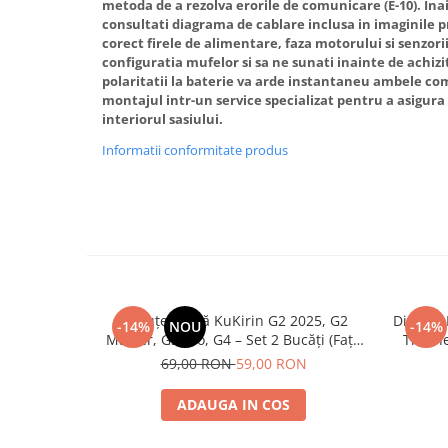
metoda de a rezolva erorile de comunicare (E-10). Ina
consultati diagrama de cablare inclusa in imaginile p
corect firele de alimentare, faza motorului si senzorii
configuratia mufelor si sa ne sunati inainte de achiz
polaritatii la baterie va arde instantaneu ambele
montajul intr-un service specializat pentru a asigura i
interiorul sasiului.
Informatii conformitate produs
Plăcuțe Frână KuKirin G2 2025, G2
Disc de
-14%
NOU
-14%
Master, G3 Pro, G4 – Set 2 Bucăți (Față
Trotin
sau Spate) Premium
2025) și
69,00 RON
59,00 RON
ADAUGA IN COS