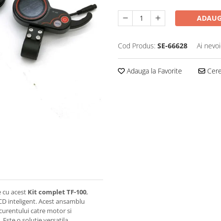
ADAUG
Cod Produs:
SE-66628
Ai nevoi
Adauga la Favorite
Cere 
e cu acest
Kit complet TF-100
,
CD inteligent. Acest ansamblu
 curentului catre motor si
. Este o solutie versatila,