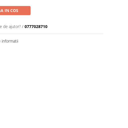
A IN COS
e de ajutor?
/
0777028710
informatii