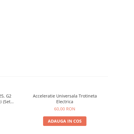
25, G2
Acceleratie Universala Trotineta
Rulmen
i (Set
Electrica
Spate) Premium
60,00 RON
ADAUGA IN COS