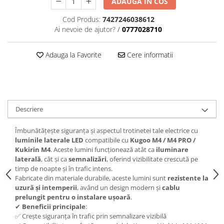
ADAUGA IN COS
Cod Produs:
7427246038612
Ai nevoie de ajutor?
/
0777028710
Adauga la Favorite
Cere informatii
Descriere
Îmbunătățește siguranța și aspectul trotinetei tale electrice cu
luminile laterale LED
compatibile cu
Kugoo M4 / M4 PRO /
Kukirin M4
. Aceste lumini funcționează atât ca
iluminare
laterală
, cât și ca
semnalizări
, oferind vizibilitate crescută pe
timp de noapte și în trafic intens.
Fabricate din materiale durabile, aceste lumini sunt
rezistente la
uzură și intemperii
, având un design modern și
cablu
prelungit pentru o instalare ușoară
.
✔
Beneficii principale
:
✅ Crește siguranța în trafic prin semnalizare vizibilă