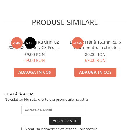
PRODUSE SIMILARE
Plăcuțe Frână KuKirin G2
Disc de Frână 160mm cu 6
-14%
NOU
-14%
2025, G2 Master, G3 Pro, G4
Găuri pentru Trotinete
– Set 2 Bucăți (Față sau
Electrice KuKirin G4 (Model
69,00 RON
80,00 RON
Spate) Premium
2025) și KuKirin G2 –
59,00 RON
69,00 RON
Performanță Premium
ADAUGA IN COS
ADAUGA IN COS
CUMPĂRĂ ACUM
Newsletter
Nu rata ofertele si promotiile noastre
Vreau sa primesc newsletter cu promotiile