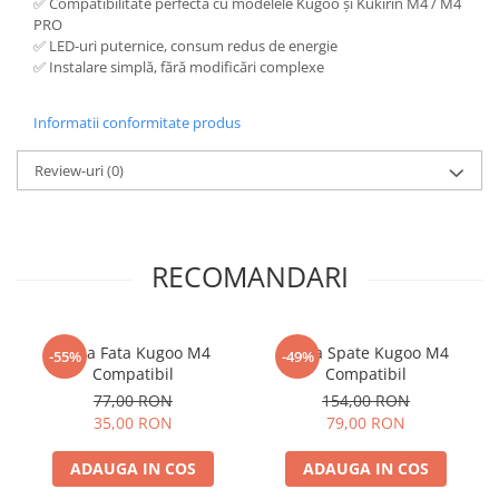
✅ Compatibilitate perfectă cu modelele Kugoo și Kukirin M4 / M4
PRO
✅ LED-uri puternice, consum redus de energie
✅ Instalare simplă, fără modificări complexe
Informatii conformitate produs
Review-uri
(0)
RECOMANDARI
Aripa Fata Kugoo M4
Aripa Spate Kugoo M4
-55%
-49%
Compatibil
Compatibil
77,00 RON
154,00 RON
35,00 RON
79,00 RON
ADAUGA IN COS
ADAUGA IN COS