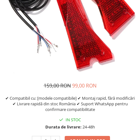
Etrieri
https://www.doctortrotineta.ro/lumini
Stop trotineta
Faruri
https://www.doctortrotineta.ro/cadru
Aparatori (aripi)
Cricuri trotineta
Suruburi
Suspensie
159,00 RON
99,00 RON
✔ Compatibil cu: [modele compatibile] ✔ Montaj rapid, fără modificări
✔ Livrare rapidă din stoc România ✔ Suport WhatsApp pentru
confirmare compatibilitate
IN STOC
Durata de livrare:
24-48h