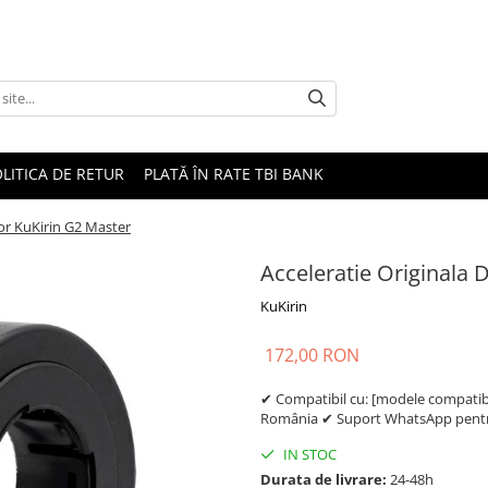
LITICA DE RETUR
PLATĂ ÎN RATE TBI BANK
or KuKirin G2 Master
Acceleratie Originala 
KuKirin
172,00 RON
✔ Compatibil cu: [modele compatibil
România ✔ Suport WhatsApp pentru
IN STOC
Durata de livrare:
24-48h