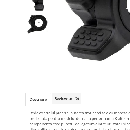
https://www.doctortrotineta.ro/frane
Discuri frana
Placute de frana
Manete de frana
Etrieri
https://www.doctortrotineta.ro/lumini
Stop trotineta
Faruri
https://www.doctortrotineta.ro/cadru
Aparatori (aripi)
Cricuri trotineta
Suruburi
Suspensie
Review-uri
(0)
Descriere
Cauciucuri
https://www.doctortrotineta.ro/camere-
Reda controlul precis si puterea trotinetei tale cu maneta de
de-aer
proiectata pentru modelul de inalta performanta
KuKirin
componenta este punctul de legatura dintre utilizator si c
https://www.doctortrotineta.ro/cauciucuri-
fiind calibrata pentru a oferi un raspuns liniar si rapid la f