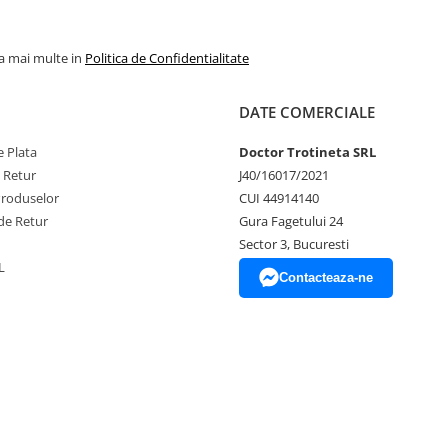
la mai multe in
Politica de Confidentialitate
DATE COMERCIALE
 Plata
Doctor Trotineta SRL
e Retur
J40/16017/2021
Produselor
CUI 44914140
de Retur
Gura Fagetului 24
Sector 3, Bucuresti
L
Contacteaza-ne