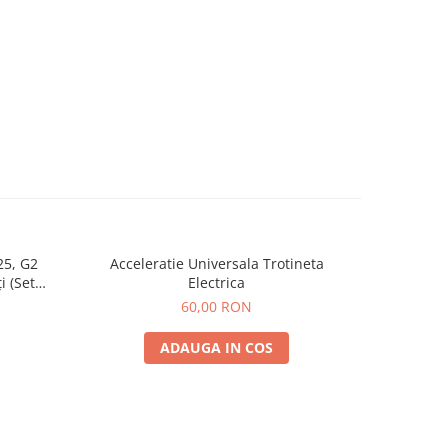
25, G2
Acceleratie Universala Trotineta
Incarcat
i (Set
Electrica
Spate) Premium
60,00 RON
ADAUGA IN COS