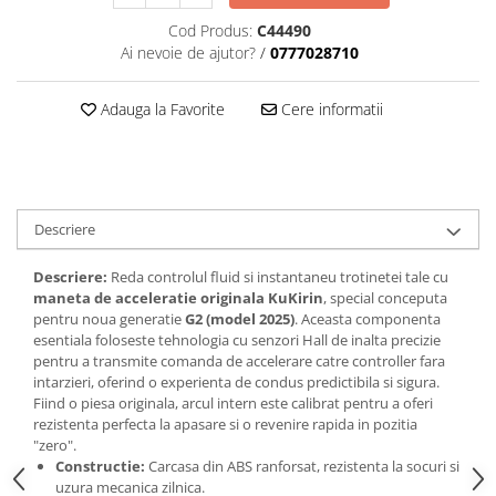
Cod Produs:
C44490
Ai nevoie de ajutor?
/
0777028710
Adauga la Favorite
Cere informatii
Descriere
Descriere:
Reda controlul fluid si instantaneu trotinetei tale cu
maneta de acceleratie originala KuKirin
, special conceputa
pentru noua generatie
G2 (model 2025)
. Aceasta componenta
esentiala foloseste tehnologia cu senzori Hall de inalta precizie
pentru a transmite comanda de accelerare catre controller fara
intarzieri, oferind o experienta de condus predictibila si sigura.
Fiind o piesa originala, arcul intern este calibrat pentru a oferi
rezistenta perfecta la apasare si o revenire rapida in pozitia
"zero".
Constructie:
Carcasa din ABS ranforsat, rezistenta la socuri si
uzura mecanica zilnica.