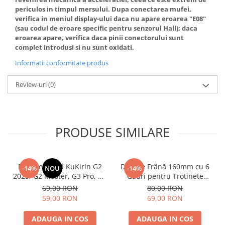
periculos in timpul mersului. Dupa conectarea mufei,
verifica in meniul display-ului daca nu apare eroarea "E08"
(sau codul de eroare specific pentru senzorul Hall); daca
eroarea apare, verifica daca pinii conectorului sunt
complet introdusi si nu sunt oxidati.
Informatii conformitate produs
Review-uri
(0)
PRODUSE SIMILARE
Plăcuțe Frână KuKirin G2
Disc de Frână 160mm cu 6
-14%
NOU
-14%
2025, G2 Master, G3 Pro, G4
Găuri pentru Trotinete
– Set 2 Bucăți (Față sau
Electrice KuKirin G4 (Model
69,00 RON
80,00 RON
Spate) Premium
2025) și KuKirin G2 –
59,00 RON
69,00 RON
Performanță Premium
ADAUGA IN COS
ADAUGA IN COS