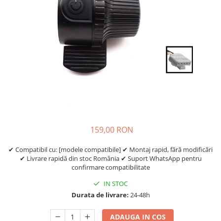
Etrieri
https://www.doctortrotineta.ro/lumini
Stop trotineta
Faruri
https://www.doctortrotineta.ro/cadru
Aparatori (aripi)
Cricuri trotineta
Suruburi
Suspensie
159,00 RON
✔ Compatibil cu: [modele compatibile] ✔ Montaj rapid, fără modificări
✔ Livrare rapidă din stoc România ✔ Suport WhatsApp pentru
confirmare compatibilitate
IN STOC
Durata de livrare:
24-48h
ADAUGA IN COS