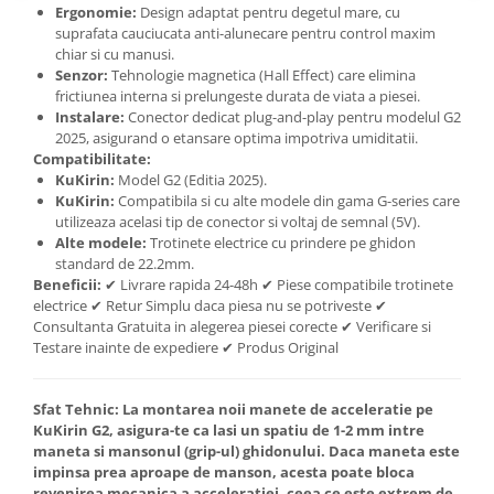
Ergonomie:
Design adaptat pentru degetul mare, cu
suprafata cauciucata anti-alunecare pentru control maxim
chiar si cu manusi.
Senzor:
Tehnologie magnetica (Hall Effect) care elimina
frictiunea interna si prelungeste durata de viata a piesei.
Instalare:
Conector dedicat plug-and-play pentru modelul G2
2025, asigurand o etansare optima impotriva umiditatii.
Compatibilitate:
KuKirin:
Model G2 (Editia 2025).
KuKirin:
Compatibila si cu alte modele din gama G-series care
utilizeaza acelasi tip de conector si voltaj de semnal (5V).
Alte modele:
Trotinete electrice cu prindere pe ghidon
standard de 22.2mm.
Beneficii:
✔ Livrare rapida 24-48h ✔ Piese compatibile trotinete
electrice ✔ Retur Simplu daca piesa nu se potriveste ✔
Consultanta Gratuita in alegerea piesei corecte ✔ Verificare si
Testare inainte de expediere ✔ Produs Original
Sfat Tehnic:
La montarea noii manete de acceleratie pe
KuKirin G2, asigura-te ca lasi un spatiu de 1-2 mm intre
maneta si mansonul (grip-ul) ghidonului. Daca maneta este
impinsa prea aproape de manson, acesta poate bloca
revenirea mecanica a acceleratiei, ceea ce este extrem de