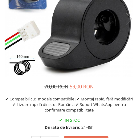
Etrieri
https://www.doctortrotineta.ro/lumini
Stop trotineta
Faruri
https://www.doctortrotineta.ro/cadru
Aparatori (aripi)
Cricuri trotineta
Suruburi
Suspensie
70,00 RON
59,00 RON
✔ Compatibil cu: [modele compatibile] ✔ Montaj rapid, fără modificări
✔ Livrare rapidă din stoc România ✔ Suport WhatsApp pentru
confirmare compatibilitate
IN STOC
Durata de livrare:
24-48h