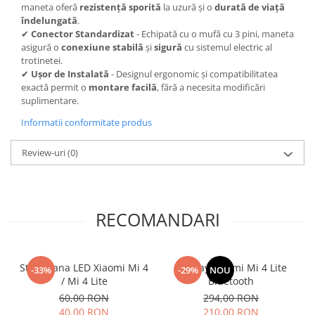
maneta oferă
rezistență sporită
la uzură și o
durată de viață
îndelungată
.
✔
Conector Standardizat
- Echipată cu o mufă cu 3 pini, maneta
asigură o
conexiune stabilă
și
sigură
cu sistemul electric al
trotinetei.
✔
Ușor de Instalată
- Designul ergonomic și compatibilitatea
exactă permit o
montare facilă
, fără a necesita modificări
suplimentare.
Informatii conformitate produs
Review-uri
(0)
RECOMANDARI
Stop Frana LED Xiaomi Mi 4
Display Xiaomi Mi 4 Lite
-33%
-29%
NOU
/ Mi 4 Lite
Bluetooth
60,00 RON
294,00 RON
40,00 RON
210,00 RON