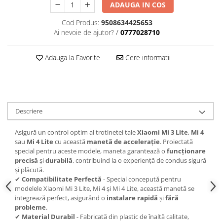
ADAUGA IN COS
Cod Produs:
9508634425653
Ai nevoie de ajutor?
/
0777028710
Adauga la Favorite
Cere informatii
Descriere
Asigură un control optim al trotinetei tale
Xiaomi Mi 3 Lite
,
Mi 4
sau
Mi 4 Lite
cu această
manetă de accelerație
. Proiectată
special pentru aceste modele, maneta garantează o
funcționare
precisă
și
durabilă
, contribuind la o experiență de condus sigură
și plăcută.
✔
Compatibilitate Perfectă
- Special concepută pentru
modelele Xiaomi Mi 3 Lite, Mi 4 și Mi 4 Lite, această manetă se
integrează perfect, asigurând o
instalare rapidă
și
fără
probleme
.
✔
Material Durabil
- Fabricată din plastic de înaltă calitate,