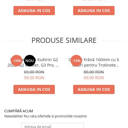
ADAUGA IN COS
ADAUGA IN COS
PRODUSE SIMILARE
Plăcuțe Frână KuKirin G2
Disc de Frână 160mm cu 6
-14%
NOU
-14%
2025, G2 Master, G3 Pro, G4
Găuri pentru Trotinete
– Set 2 Bucăți (Față sau
Electrice KuKirin G4 (Model
69,00 RON
80,00 RON
Spate) Premium
2025) și KuKirin G2 –
59,00 RON
69,00 RON
Performanță Premium
ADAUGA IN COS
ADAUGA IN COS
CUMPĂRĂ ACUM
Newsletter
Nu rata ofertele si promotiile noastre