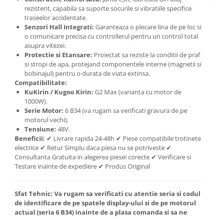
rezistent, capabila sa suporte socurile si vibratiile specifice
traseelor accidentate.
Senzori Hall Integrati:
Garanteaza o plecare lina de pe loc si
o comunicare precisa cu controllerul pentru un control total
asupra vitezei.
Protectie si Etansare:
Proiectat sa reziste la conditii de praf
si stropi de apa, protejand componentele interne (magnetii si
bobinajul) pentru o durata de viata extinsa.
Compatibilitate:
KuKirin / Kugoo Kirin:
G2 Max (varianta cu motor de
1000W).
Serie Motor:
6 B34 (va rugam sa verificati gravura de pe
motorul vechi).
Tensiune:
48V.
Beneficii:
✔ Livrare rapida 24-48h ✔ Piese compatibile trotinete
electrice ✔ Retur Simplu daca piesa nu se potriveste ✔
Consultanta Gratuita in alegerea piesei corecte ✔ Verificare si
Testare inainte de expediere ✔ Produs Original
Sfat Tehnic:
Va rugam sa verificati cu atentie seria si codul
de identificare de pe spatele display-ului si de pe motorul
actual (seria 6 B34) inainte de a plasa comanda si sa ne