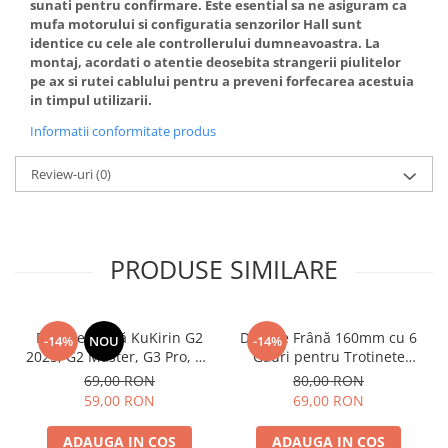
sunati pentru confirmare. Este esential sa ne asiguram ca
mufa motorului si configuratia senzorilor Hall sunt
identice cu cele ale controllerului dumneavoastra. La
montaj, acordati o atentie deosebita strangerii piulitelor
pe ax si rutei cablului pentru a preveni forfecarea acestuia
in timpul utilizarii.
Informatii conformitate produs
Review-uri
(0)
PRODUSE SIMILARE
Plăcuțe Frână KuKirin G2
Disc de Frână 160mm cu 6
-14%
NOU
-14%
2025, G2 Master, G3 Pro, G4
Găuri pentru Trotinete
– Set 2 Bucăți (Față sau
Electrice KuKirin G4 (Model
69,00 RON
80,00 RON
Spate) Premium
2025) și KuKirin G2 –
59,00 RON
69,00 RON
Performanță Premium
ADAUGA IN COS
ADAUGA IN COS