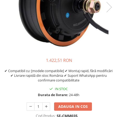
Etrieri
https://www.doctortrotineta.ro/lumini
Stop trotineta
Faruri
https://www.doctortrotineta.ro/cadru
Aparatori (aripi)
Cricuri trotineta
Suruburi
1.422,51 RON
Suspensie
✔ Compatibil cu: [modele compatibile] ✔ Montaj rapid, fără modificări
✔ Livrare rapidă din stoc România ✔ Suport WhatsApp pentru
confirmare compatibilitate
IN STOC
Durata de livrare:
24-48h
ADAUGA IN COS
Cod Produs:
SE-CMM035