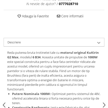
Ai nevoie de ajutor?
/
0777028710
Adauga la Favorite
Cere informatii
Descriere
Reda puterea bruta trotinetei tale cu
motorul original KuKirin
G2 Max
, modelul
6 B34
. Aceasta unitate de propulsie de
1000W
este special construita pentru a face fata cerintelor ridicate ale
acestui model, oferind un cuplu impresionant pentru urcarea
pantelor si o viteza de rulare stabila. Fiind un motor de tip
Brushless (fara perii) de inalta eficienta, acesta asigura o
transformare optima a energiei din baterie in miscare,
minimizand pierderile prin caldura si zgomotul in timpul
functionarii.
Putere Nominala 1000W:
Optimizat pentru sistemul de 48V,
oferind acceleratia liniara si forta necesara pentru orice tip de
teren.
Constructie Ranforsata:
Janta este fabricata din aliaj