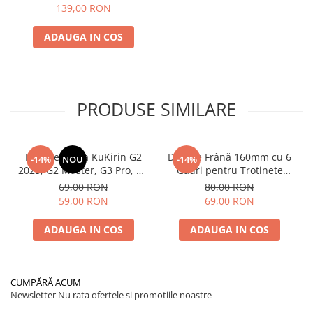
139,00 RON
ADAUGA IN COS
PRODUSE SIMILARE
Plăcuțe Frână KuKirin G2
Disc de Frână 160mm cu 6
-14%
NOU
-14%
2025, G2 Master, G3 Pro, G4
Găuri pentru Trotinete
– Set 2 Bucăți (Față sau
Electrice KuKirin G4 (Model
69,00 RON
80,00 RON
Spate) Premium
2025) și KuKirin G2 –
59,00 RON
69,00 RON
Performanță Premium
ADAUGA IN COS
ADAUGA IN COS
CUMPĂRĂ ACUM
Newsletter
Nu rata ofertele si promotiile noastre