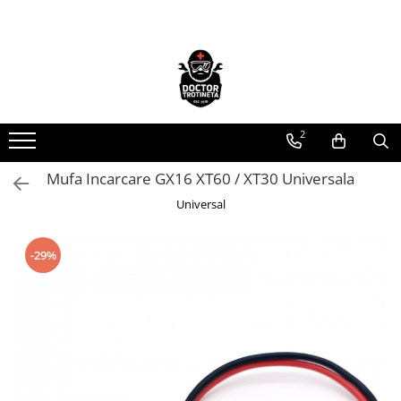
Toate Produsele
Acasa
Toate produsele
2
Piese de schimb
https://www.doctortrotineta.ro/electrica
Mufa Incarcare GX16 XT60 / XT30 Universala
Acceleratie
Universal
Display
Controller
-29%
Motoare
Cabluri
BMS
Acumulatori
Kit complet
Contact cu cheie