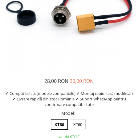
https://www.doctortrotineta.ro/frane
Discuri frana
Placute de frana
Manete de frana
Etrieri
https://www.doctortrotineta.ro/lumini
Stop trotineta
Faruri
https://www.doctortrotineta.ro/cadru
Aparatori (aripi)
28,00 RON
20,00 RON
Cricuri trotineta
Suruburi
✔ Compatibil cu: [modele compatibile] ✔ Montaj rapid, fără modificări
✔ Livrare rapidă din stoc România ✔ Suport WhatsApp pentru
Suspensie
confirmare compatibilitate
Cauciucuri
Model
:
https://www.doctortrotineta.ro/camere-
de-aer
XT30
XT60
https://www.doctortrotineta.ro/cauciucuri-
IN STOC