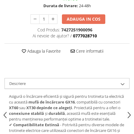
trotinete-electrice
Durata de livrare:
24-48h
https://www.doctortrotineta.ro/cauciucuri-
cu-camera
ADAUGA IN COS
cauciucuri-bicicleta
Cod Produs:
7427251900096
Camere bicicleta
Ai nevoie de ajutor?
/
0777028710
Cauciuc tubeless cu GEL antipană
Adauga la Favorite
Cere informatii
Accesorii
Trotinete electrice
Biciclete Electrice
Anvelope moto
Descriere
Camere moto
Anvelope ATV
Asigură o încărcare eficientă și sigură pentru trotineta ta electrică
Cauciucuri bicicleta
cu această
mufă de încărcare GX16
, compatibilă cu conectori
XT60
sau
XT30 depinde ce alegeți
. Proiectată pentru a oferi o
Anvelope și Camere Utilaje
conexiune stabilă
și
durabilă
, această mufă este esențială
pentru menținerea performanței optime a trotinetei tale.
https://www.doctortrotineta.ro/plata-
✔
Compatibilitate Extinsă
- Potrivită pentru diverse modele de
tbi?
trotinete electrice care utilizează conectori de încărcare GX16 și
forceOriginalForEdit=1&preview=00681