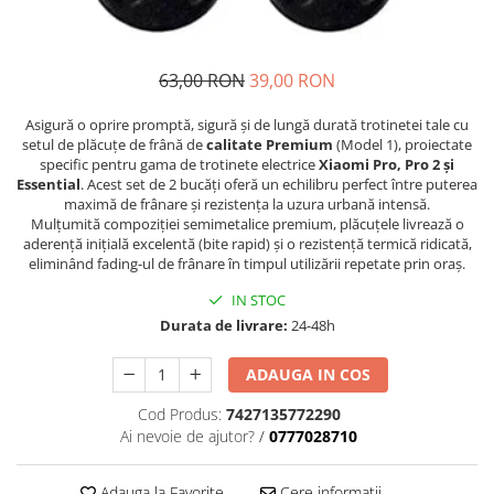
https://www.doctortrotineta.ro/frane
Discuri frana
Placute de frana
63,00 RON
39,00 RON
Manete de frana
Etrieri
Asigură o oprire promptă, sigură și de lungă durată trotinetei tale cu
setul de plăcuțe de frână de
calitate Premium
(Model 1), proiectate
https://www.doctortrotineta.ro/lumini
specific pentru gama de trotinete electrice
Xiaomi Pro, Pro 2 și
Essential
. Acest set de 2 bucăți oferă un echilibru perfect între puterea
Stop trotineta
maximă de frânare și rezistența la uzura urbană intensă.
Faruri
Mulțumită compoziției semimetalice premium, plăcuțele livrează o
https://www.doctortrotineta.ro/cadru
aderență inițială excelentă (bite rapid) și o rezistență termică ridicată,
eliminând fading-ul de frânare în timpul utilizării repetate prin oraș.
Aparatori (aripi)
IN STOC
Cricuri trotineta
Durata de livrare:
24-48h
Suruburi
Suspensie
ADAUGA IN COS
Cauciucuri
Cod Produs:
7427135772290
https://www.doctortrotineta.ro/camere-
Ai nevoie de ajutor?
/
0777028710
de-aer
https://www.doctortrotineta.ro/cauciucuri-
Adauga la Favorite
Cere informatii