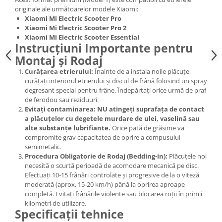
originale ale următoarelor modele Xiaomi:
Xiaomi Mi Electric Scooter Pro
Xiaomi Mi Electric Scooter Pro 2
Xiaomi Mi Electric Scooter Essential
Instrucțiuni Importante pentru
Montaj și Rodaj
Curățarea etrierului:
Înainte de a instala noile plăcuțe,
curățați interiorul etrierului și discul de frână folosind un spray
degresant special pentru frâne. Îndepărtați orice urmă de praf
de ferodou sau reziduuri.
Evitați contaminarea:
NU atingeți suprafața de contact
a plăcuțelor cu degetele murdare de ulei, vaselină sau
alte substanțe lubrifiante.
Orice pată de grăsime va
compromite grav capacitatea de oprire a compusului
semimetalic.
Procedura Obligatorie de Rodaj (Bedding-in):
Plăcuțele noi
necesită o scurtă perioadă de acomodare mecanică pe disc.
Efectuați 10-15 frânări controlate și progresive de la o viteză
moderată (aprox. 15-20 km/h) până la oprirea aproape
completă. Evitați frânările violente sau blocarea roții în primii
kilometri de utilizare.
Specificații tehnice