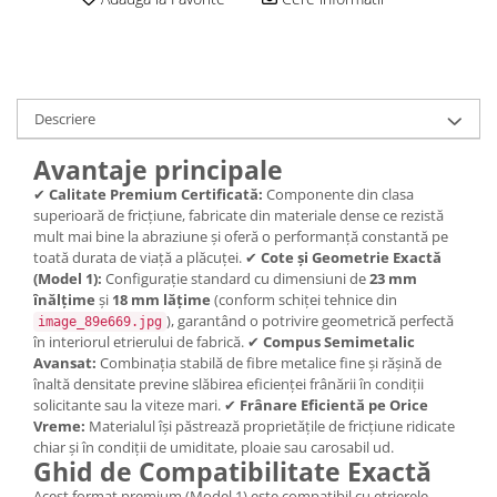
trotinete-electrice
https://www.doctortrotineta.ro/cauciucuri-
cu-camera
cauciucuri-bicicleta
Descriere
Camere bicicleta
Avantaje principale
Cauciuc tubeless cu GEL antipană
✔
Calitate Premium Certificată:
Componente din clasa
Accesorii
superioară de fricțiune, fabricate din materiale dense ce rezistă
Trotinete electrice
mult mai bine la abraziune și oferă o performanță constantă pe
Biciclete Electrice
toată durata de viață a plăcuței. ✔
Cote și Geometrie Exactă
(Model 1):
Configurație standard cu dimensiuni de
23 mm
Anvelope moto
înălțime
și
18 mm lățime
(conform schiței tehnice din
Camere moto
), garantând o potrivire geometrică perfectă
image_89e669.jpg
în interiorul etrierului de fabrică. ✔
Compus Semimetalic
Anvelope ATV
Avansat:
Combinația stabilă de fibre metalice fine și rășină de
Cauciucuri bicicleta
înaltă densitate previne slăbirea eficienței frânării în condiții
solicitante sau la viteze mari. ✔
Frânare Eficientă pe Orice
Anvelope și Camere Utilaje
Vreme:
Materialul își păstrează proprietățile de fricțiune ridicate
https://www.doctortrotineta.ro/plata-
chiar și în condiții de umiditate, ploaie sau carosabil ud.
Ghid de Compatibilitate Exactă
tbi?
forceOriginalForEdit=1&preview=00681
Acest format premium (Model 1) este compatibil cu etrierele