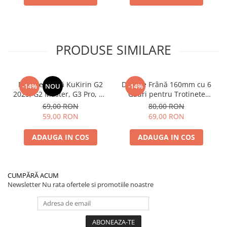
PRODUSE SIMILARE
Plăcuțe Frână KuKirin G2
Disc de Frână 160mm cu 6
-14%
NOU
-14%
2025, G2 Master, G3 Pro, G4
Găuri pentru Trotinete
– Set 2 Bucăți (Față sau
Electrice KuKirin G4 (Model
69,00 RON
80,00 RON
Spate) Premium
2025) și KuKirin G2 –
59,00 RON
69,00 RON
Performanță Premium
ADAUGA IN COS
ADAUGA IN COS
CUMPĂRĂ ACUM
Newsletter
Nu rata ofertele si promotiile noastre