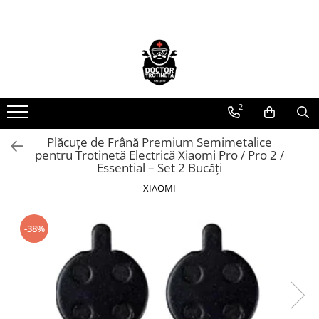
Toate Produsele
Acasa
Toate produsele
2
Piese de schimb
https://www.doctortrotineta.ro/electrica
Plăcuțe de Frână Premium Semimetalice
pentru Trotinetă Electrică Xiaomi Pro / Pro 2 /
Acceleratie
Essential – Set 2 Bucăți
Display
XIAOMI
Controller
Motoare
Cabluri
-38%
BMS
Acumulatori
Kit complet
Contact cu cheie