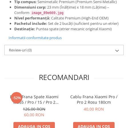
Tip compus:
Semimetalic Premium (Premium Semi-Metallic)
Dimensiuni corp:
23 mm (Înălțime) x 18 mm (Lățime) –
Conform
image_89e669.jpg
Nivel performanță:
Calitate Premium (High-End OEM)
Pachetul include:
Set de 2 bucăți (suficient pentru un etrier)
Destinație:
Puntea spate (etrier mecanic original Xiaomi)
Informatii conformitate produs
Review-uri
(0)
RECOMANDARI
Etrier Frana Spate Xiaomi
Cablu Frana Xiaomi Pro /
-52%
M365 / Pro / 1S / Pro 2
Pro 2 Rosu 180cm
Compatibil
126,00 RON
40,00 RON
60,00 RON
ADAUGA IN COS
ADAUGA IN COS