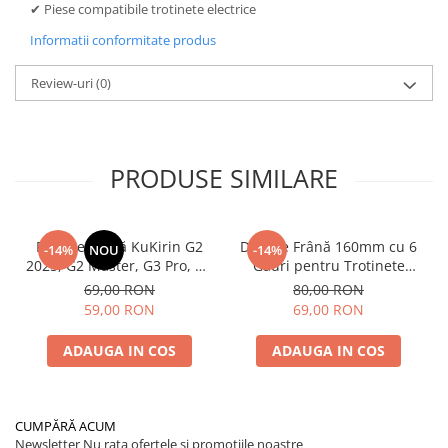
✔ Piese compatibile trotinete electrice
Informatii conformitate produs
Review-uri
(0)
PRODUSE SIMILARE
Plăcuțe Frână KuKirin G2
Disc de Frână 160mm cu 6
-14%
NOU
-14%
2025, G2 Master, G3 Pro, G4
Găuri pentru Trotinete
– Set 2 Bucăți (Față sau
Electrice KuKirin G4 (Model
69,00 RON
80,00 RON
Spate) Premium
2025) și KuKirin G2 –
59,00 RON
69,00 RON
Performanță Premium
ADAUGA IN COS
ADAUGA IN COS
CUMPĂRĂ ACUM
Newsletter
Nu rata ofertele si promotiile noastre