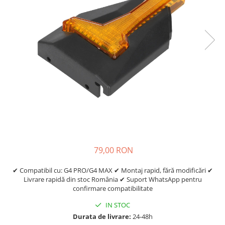
https://www.doctortrotineta.ro/frane
Discuri frana
Placute de frana
Manete de frana
Etrieri
https://www.doctortrotineta.ro/lumini
Stop trotineta
Faruri
https://www.doctortrotineta.ro/cadru
Aparatori (aripi)
Cricuri trotineta
79,00 RON
Suruburi
Suspensie
✔ Compatibil cu: G4 PRO/G4 MAX ✔ Montaj rapid, fără modificări ✔
Cauciucuri
Livrare rapidă din stoc România ✔ Suport WhatsApp pentru
confirmare compatibilitate
https://www.doctortrotineta.ro/camere-
de-aer
IN STOC
Durata de livrare:
24-48h
https://www.doctortrotineta.ro/cauciucuri-