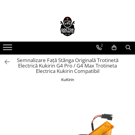
Toate Produsele
Acasa
Toate produsele
2
Piese de schimb
https://www.doctortrotineta.ro/electrica
Semnalizare Față Stânga Originală Trotinetă
Electrică Kukirin G4 Pro / G4 Max Trotineta
Acceleratie
Electrica Kukirin Compatibil
Display
KuKirin
Controller
Motoare
Cabluri
BMS
Acumulatori
Kit complet
Contact cu cheie