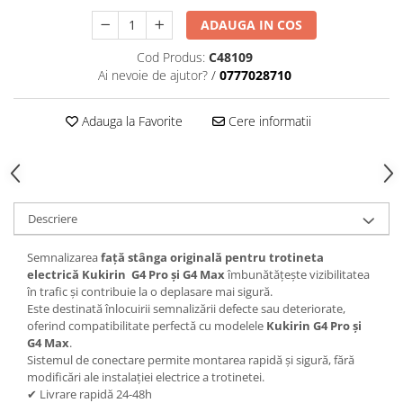
trotinete-electrice
ADAUGA IN COS
https://www.doctortrotineta.ro/cauciucuri-
cu-camera
Cod Produs:
C48109
Ai nevoie de ajutor?
/
0777028710
cauciucuri-bicicleta
Camere bicicleta
Adauga la Favorite
Cere informatii
Cauciuc tubeless cu GEL antipană
Accesorii
Trotinete electrice
Biciclete Electrice
Descriere
Anvelope moto
Semnalizarea
față stânga originală pentru trotineta
Camere moto
electrică Kukirin G4 Pro și G4 Max
îmbunătățește vizibilitatea
Anvelope ATV
în trafic și contribuie la o deplasare mai sigură.
Cauciucuri bicicleta
Este destinată înlocuirii semnalizării defecte sau deteriorate,
oferind compatibilitate perfectă cu modelele
Kukirin G4 Pro și
Anvelope și Camere Utilaje
G4 Max
.
https://www.doctortrotineta.ro/plata-
Sistemul de conectare permite montarea rapidă și sigură, fără
tbi?
modificări ale instalației electrice a trotinetei.
✔ Livrare rapidă 24-48h
forceOriginalForEdit=1&preview=00681