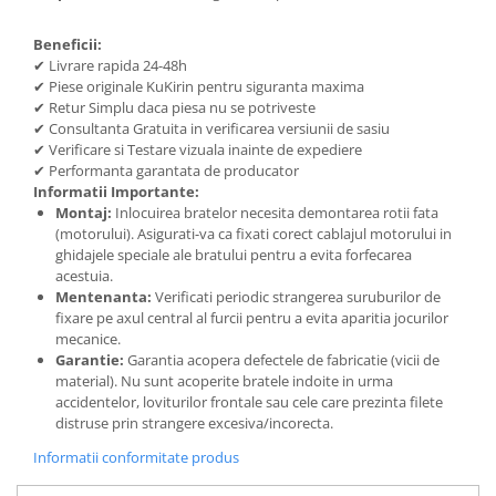
Beneficii:
✔ Livrare rapida 24-48h
✔ Piese originale KuKirin pentru siguranta maxima
✔ Retur Simplu daca piesa nu se potriveste
✔ Consultanta Gratuita in verificarea versiunii de sasiu
✔ Verificare si Testare vizuala inainte de expediere
✔ Performanta garantata de producator
Informatii Importante:
Montaj:
Inlocuirea bratelor necesita demontarea rotii fata
(motorului). Asigurati-va ca fixati corect cablajul motorului in
ghidajele speciale ale bratului pentru a evita forfecarea
acestuia.
Mentenanta:
Verificati periodic strangerea suruburilor de
fixare pe axul central al furcii pentru a evita aparitia jocurilor
mecanice.
Garantie:
Garantia acopera defectele de fabricatie (vicii de
material). Nu sunt acoperite bratele indoite in urma
accidentelor, loviturilor frontale sau cele care prezinta filete
distruse prin strangere excesiva/incorecta.
Informatii conformitate produs