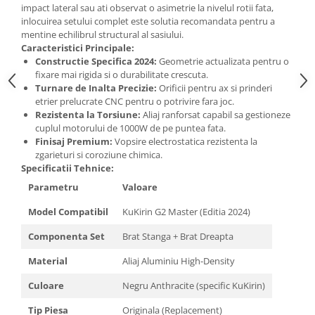
impact lateral sau ati observat o asimetrie la nivelul rotii fata,
inlocuirea setului complet este solutia recomandata pentru a
mentine echilibrul structural al sasiului.
Caracteristici Principale:
Constructie Specifica 2024:
Geometrie actualizata pentru o
fixare mai rigida si o durabilitate crescuta.
Turnare de Inalta Precizie:
Orificii pentru ax si prinderi
etrier prelucrate CNC pentru o potrivire fara joc.
Rezistenta la Torsiune:
Aliaj ranforsat capabil sa gestioneze
cuplul motorului de 1000W de pe puntea fata.
Finisaj Premium:
Vopsire electrostatica rezistenta la
zgarieturi si coroziune chimica.
Specificatii Tehnice:
Parametru
Valoare
Model Compatibil
KuKirin G2 Master (Editia 2024)
Componenta Set
Brat Stanga + Brat Dreapta
Material
Aliaj Aluminiu High-Density
Culoare
Negru Anthracite (specific KuKirin)
Tip Piesa
Originala (Replacement)