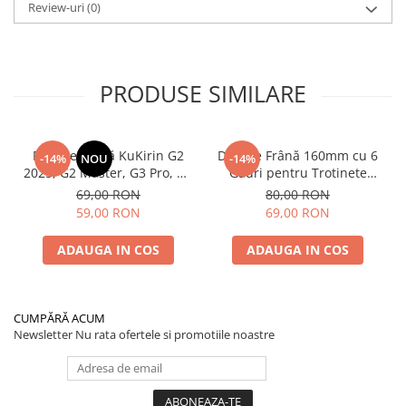
Review-uri
(0)
PRODUSE SIMILARE
Plăcuțe Frână KuKirin G2
Disc de Frână 160mm cu 6
-14%
NOU
-14%
2025, G2 Master, G3 Pro, G4
Găuri pentru Trotinete
– Set 2 Bucăți (Față sau
Electrice KuKirin G4 (Model
69,00 RON
80,00 RON
Spate) Premium
2025) și KuKirin G2 –
59,00 RON
69,00 RON
Performanță Premium
ADAUGA IN COS
ADAUGA IN COS
CUMPĂRĂ ACUM
Newsletter
Nu rata ofertele si promotiile noastre