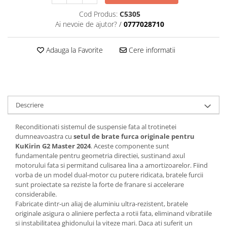
Cod Produs:
C5305
Ai nevoie de ajutor?
/
0777028710
Adauga la Favorite
Cere informatii
Descriere
Reconditionati sistemul de suspensie fata al trotinetei
dumneavoastra cu
setul de brate furca originale pentru
KuKirin G2 Master 2024
. Aceste componente sunt
fundamentale pentru geometria directiei, sustinand axul
motorului fata si permitand culisarea lina a amortizoarelor. Fiind
vorba de un model dual-motor cu putere ridicata, bratele furcii
sunt proiectate sa reziste la forte de franare si accelerare
considerabile.
Fabricate dintr-un aliaj de aluminiu ultra-rezistent, bratele
originale asigura o aliniere perfecta a rotii fata, eliminand vibratiile
si instabilitatea ghidonului la viteze mari. Daca ati suferit un