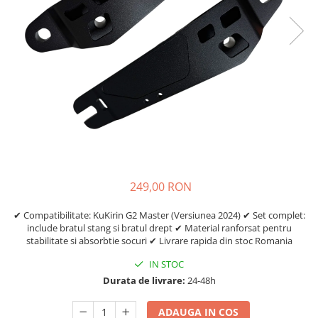
Etrieri
https://www.doctortrotineta.ro/lumini
Stop trotineta
Faruri
https://www.doctortrotineta.ro/cadru
Aparatori (aripi)
Cricuri trotineta
Suruburi
Suspensie
249,00 RON
✔ Compatibilitate: KuKirin G2 Master (Versiunea 2024) ✔ Set complet:
include bratul stang si bratul drept ✔ Material ranforsat pentru
stabilitate si absorbtie socuri ✔ Livrare rapida din stoc Romania
IN STOC
Durata de livrare:
24-48h
ADAUGA IN COS