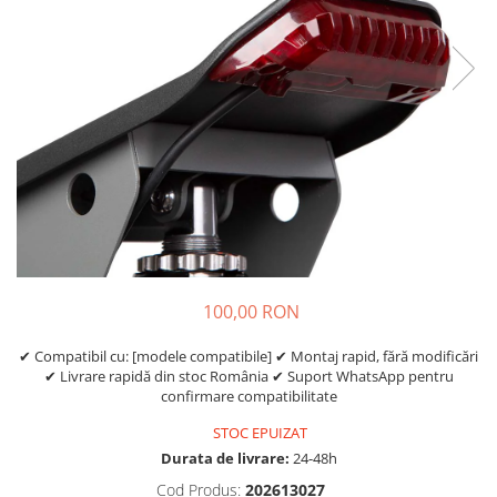
Etrieri
https://www.doctortrotineta.ro/lumini
Stop trotineta
Faruri
https://www.doctortrotineta.ro/cadru
Aparatori (aripi)
Cricuri trotineta
Suruburi
Suspensie
100,00 RON
✔ Compatibil cu: [modele compatibile] ✔ Montaj rapid, fără modificări
✔ Livrare rapidă din stoc România ✔ Suport WhatsApp pentru
confirmare compatibilitate
STOC EPUIZAT
Durata de livrare:
24-48h
Cod Produs:
202613027