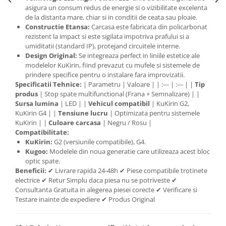
asigura un consum redus de energie si o vizibilitate excelenta
de la distanta mare, chiar si in conditii de ceata sau ploaie.
Constructie Etansa:
Carcasa este fabricata din policarbonat
rezistent la impact si este sigilata impotriva prafului si a
umiditatii (standard IP), protejand circuitele interne.
Design Original:
Se integreaza perfect in liniile estetice ale
modelelor KuKirin, fiind prevazut cu mufele si sistemele de
prindere specifice pentru o instalare fara improvizatii.
Specificatii Tehnice:
| Parametru | Valoare | | :--- | :--- | |
Tip
produs
| Stop spate multifunctional (Frana + Semnalizare) | |
Sursa lumina
| LED | |
Vehicul compatibil
| KuKirin G2,
KuKirin G4 | |
Tensiune lucru
| Optimizata pentru sistemele
KuKirin | |
Culoare carcasa
| Negru / Rosu |
Compatibilitate:
KuKirin:
G2 (versiunile compatibile), G4.
Kugoo:
Modelele din noua generatie care utilizeaza acest bloc
optic spate.
Beneficii:
✔ Livrare rapida 24-48h ✔ Piese compatibile trotinete
electrice ✔ Retur Simplu daca piesa nu se potriveste ✔
Consultanta Gratuita in alegerea piesei corecte ✔ Verificare si
Testare inainte de expediere ✔ Produs Original