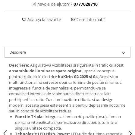
Ai nevoie de ajutor?
/
0777028710
Adauga la Favorite
Cere informatii
Descriere
Descriere:
Asigurati-va vizibilitatea si siguranta in trafic cu acest
ansamblu de iluminare spate original
, special conceput
pentru trotinetele electrice
KuKirin G2 2025 si G4
. Acest stop
multifunctional nu serveste doar ca lumina de pozitie si frana, ci
integreaza si functia de semnalizare, permitandu-va sa
comunicati intentiile de schimbare a directiei catre ceilalti
participanti la trafic. Cu o luminozitate ridicata si un design
modern, aceasta piesa este esentiala pentru deplasarile nocturne
sau in conditii de vizibilitate redusa.
Functie Tripla:
Integreaza lumina de pozitie (rosu), lumina
de frana intensificata si semnalizarea directiei, totul intr-o
singura unitate compacta.
Tehnologie LED High-Power:
LED-urile de ultima generatie