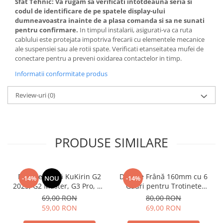
Sfat Tehnic:
Va rugam sa verificati intotdeauna seria si
codul de identificare de pe spatele display-ului
dumneavoastra inainte de a plasa comanda si sa ne sunati
pentru confirmare.
In timpul instalarii, asigurati-va ca ruta
cablului este protejata impotriva frecarii cu elementele mecanice
ale suspensiei sau ale rotii spate. Verificati etanseitatea mufei de
conectare pentru a preveni oxidarea contactelor in timp.
Informatii conformitate produs
Review-uri
(0)
PRODUSE SIMILARE
Plăcuțe Frână KuKirin G2
Disc de Frână 160mm cu 6
-14%
NOU
-14%
2025, G2 Master, G3 Pro, G4
Găuri pentru Trotinete
– Set 2 Bucăți (Față sau
Electrice KuKirin G4 (Model
69,00 RON
80,00 RON
Spate) Premium
2025) și KuKirin G2 –
59,00 RON
69,00 RON
Performanță Premium