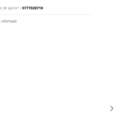
e de ajutor?
/
0777028710
informatii