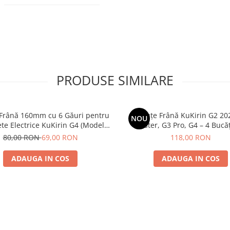
PRODUSE SIMILARE
 Frână 160mm cu 6 Găuri pentru
Plăcuțe Frână KuKirin G2 20
NOU
ete Electrice KuKirin G4 (Model
Master, G3 Pro, G4 – 4 Bucăț
 KuKirin G2 – Performanță
Complet Față + 
80,00 RON
69,00 RON
118,00 RON
Premium
ADAUGA IN COS
ADAUGA IN COS