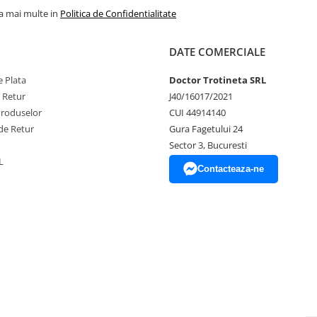
la mai multe in
Politica de Confidentialitate
DATE COMERCIALE
 Plata
Doctor Trotineta SRL
e Retur
J40/16017/2021
Produselor
CUI 44914140
de Retur
Gura Fagetului 24
Sector 3, Bucuresti
L
Contacteaza-ne