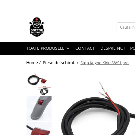
Toate Produsele
Acasa
Toate produsele
Piese de schimb
TOATE PRODUSELE
CONTACT
DESPRE NOI
PO
https://www.doctortrotineta.ro/electrica
Home /
Piese de schimb /
Stop Kugoo Kirin S8/S1 pro
Acceleratie
Display
Controller
Motoare
Cabluri
BMS
Acumulatori
Kit complet
Contact cu cheie