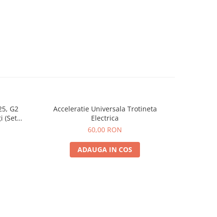
25, G2
Acceleratie Universala Trotineta
Rulmen
i (Set
Electrica
Spate) Premium
60,00 RON
ADAUGA IN COS