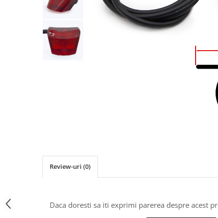
https://www.doctortrotineta.ro/frane
Discuri frana
Placute de frana
Manete de frana
Etrieri
https://www.doctortrotineta.ro/lumini
Stop trotineta
Faruri
https://www.doctortrotineta.ro/cadru
Aparatori (aripi)
Cricuri trotineta
Suruburi
Suspensie
Review-uri
(0)
Cauciucuri
https://www.doctortrotineta.ro/camere-
de-aer
Daca doresti sa iti exprimi parerea despre acest 
https://www.doctortrotineta.ro/cauciucuri-