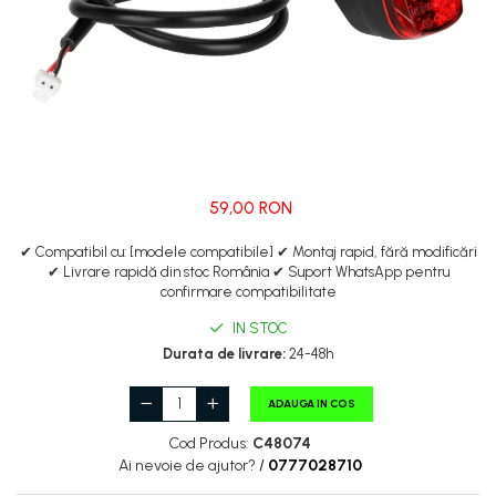
Manete de frana
Etrieri
https://www.doctortrotineta.ro/lumini
Stop trotineta
Faruri
https://www.doctortrotineta.ro/cadru
Aparatori (aripi)
59,00 RON
Cricuri trotineta
Suruburi
✔ Compatibil cu: [modele compatibile] ✔ Montaj rapid, fără modificări
✔ Livrare rapidă din stoc România ✔ Suport WhatsApp pentru
Suspensie
confirmare compatibilitate
IN STOC
Durata de livrare:
24-48h
ADAUGA IN COS
Cod Produs:
C48074
Ai nevoie de ajutor?
/
0777028710