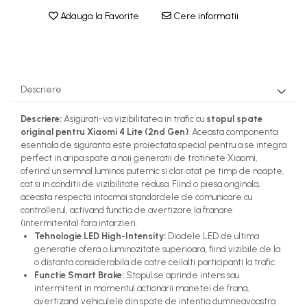
Adauga la Favorite
Cere informatii
Descriere
Descriere:
Asigurati-va vizibilitatea in trafic cu
stopul spate
original pentru Xiaomi 4 Lite (2nd Gen)
. Aceasta componenta
esentiala de siguranta este proiectata special pentru a se integra
perfect in aripa spate a noii generatii de trotinete Xiaomi,
oferind un semnal luminos puternic si clar atat pe timp de noapte,
cat si in conditii de vizibilitate redusa. Fiind o piesa originala,
aceasta respecta intocmai standardele de comunicare cu
controllerul, activand functia de avertizare la franare
(intermitenta) fara intarzieri.
Tehnologie LED High-Intensity:
Diodele LED de ultima
generatie ofera o luminozitate superioara, fiind vizibile de la
o distanta considerabila de catre ceilalti participanti la trafic.
Functie Smart Brake:
Stopul se aprinde intens sau
intermitent in momentul actionarii manetei de frana,
avertizand vehiculele din spate de intentia dumneavoastra