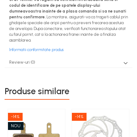
codul de identificare de pe spatele display-ului
dumneavoastra inainte de a plasa comanda si sa ne sunati
pentru confirmare.
La montare, asigurati-va ca trageti cablul prin
ghidajele speciale ale aripii pentru a preveni frecarea acestuia
de anvelopa. Dupa conectare, verificati functionarea stopului atat
cu farul pornit, cat si la actionarea franei inainte de a finaliza
asamblarea.
Informatii conformitate produs
Review-uri
(0)
Produse similare
-14%
-14%
NOU