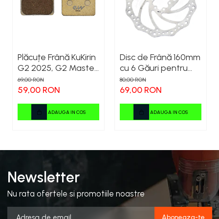
Plăcuțe Frână KuKirin
Disc de Frână 160mm
G2 2025, G2 Master,
cu 6 Găuri pentru
G3 Pro, G4 – Set 2
Trotinete Electrice
69,00 RON
80,00 RON
Bucăți (Față sau
KuKirin G4 (Model
59,00 RON
69,00 RON
Spate) Premium
2025) și KuKirin G2 –
Performanță
ADAUGA IN COS
ADAUGA IN COS
Premium
Newsletter
Nu rata ofertele si promotiile noastre