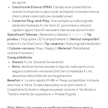
de oprire.
Constructie Etansa (IPX4):
Carcasa este proiectata sa
reziste la stropirea cu apa si praf, protejand circuitele interne
chiar si atunci cand rulati pe carosabil umed.
Conector Plug-and-Play:
Vine echipat cu mufa originala
dedicata modelului 4 Lite (Gen 2), permitand o inlocuire
rapida si sigura, fara a fi necesara taierea sau lipirea firelor.
Specificatii Tehnice:
| Parametru | Valoare | | :--- | :--- | |
Tip
produs
| Stop spate LED (Lampa franare) | |
Vehicul compatibil
|
Xiaomi 4 Lite (2nd Gen) | |
Tip conector
| Mufa originala dedicata |
|
Culoare carcasa
| Rosu / Negru | |
Material
| Policarbonat
rezistent la socuri |
Compatibilitate:
Xiaomi:
4 Lite (Second Generation).
Nota:
Verificati forma carcasei si tipul de mufa pentru a va
asigura ca detineti versiunea 2nd Gen a modelului 4 Lite,
deoarece difera fata de prima generatie.
Beneficii:
✔ Livrare rapida 24-48h ✔ Piese compatibile trotinete
electrice ✔ Retur Simplu daca piesa nu se potriveste ✔
Consultanta Gratuita in alegerea piesei corecte ✔ Verificare si
Testare inainte de expediere ✔ Produs Original
Sfat Tehnic:
Va rugam sa verificati intotdeauna seria si