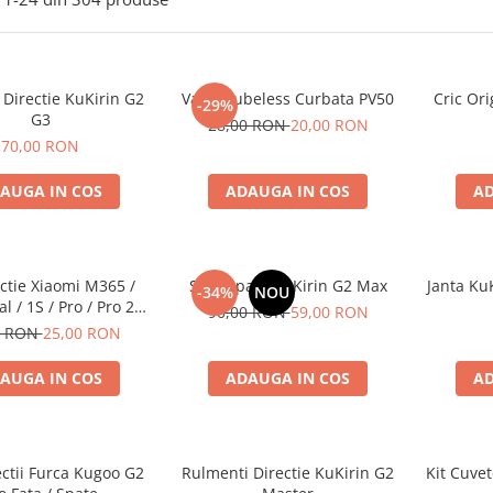
Directie KuKirin G2
Valva Tubeless Curbata PV50
Cric Ori
-29%
G3
28,00 RON
20,00 RON
70,00 RON
AUGA IN COS
ADAUGA IN COS
AD
ectie Xiaomi M365 /
Stop Spate KuKirin G2 Max
Janta Ku
-34%
NOU
l / 1S / Pro / Pro 2
90,00 RON
59,00 RON
Compatibil
0 RON
25,00 RON
AUGA IN COS
ADAUGA IN COS
AD
ectii Furca Kugoo G2
Rulmenti Directie KuKirin G2
Kit Cuvet