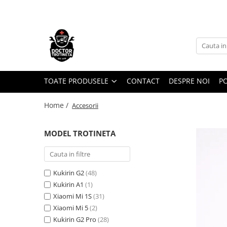
Toate Produsele
Acasa
Toate produsele
Piese de schimb
TOATE PRODUSELE
CONTACT
DESPRE NOI
PO
https://www.doctortrotineta.ro/electrica
Home /
Accesorii
Acceleratie
Display
MODEL TROTINETA
Controller
Motoare
Cabluri
Kukirin G2
(48)
BMS
Kukirin A1
(1)
Acumulatori
Xiaomi Mi 1S
(31)
Kit complet
Xiaomi Mi 5
(2)
Contact cu cheie
Kukirin G2 Pro
(28)