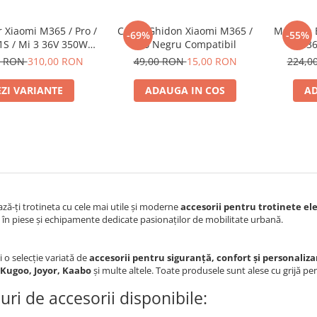
r Xiaomi M365 / Pro /
Carlig Ghidon Xiaomi M365 /
Manson B
-69%
-55%
 1S / Mi 3 36V 350W
Pro Negru Compatibil
M36
Compatibil
0 RON
310,00 RON
49,00 RON
15,00 RON
224,0
EZI VARIANTE
ADAUGA IN COS
AD
ă-ți trotineta cu cele mai utile și moderne
accesorii pentru trotinete el
t în piese și echipamente dedicate pasionaților de mobilitate urbană.
i o selecție variată de
accesorii pentru siguranță, confort și personaliza
 Kugoo, Joyor, Kaabo
și multe altele. Toate produsele sunt alese cu grijă pen
uri de accesorii disponibile: