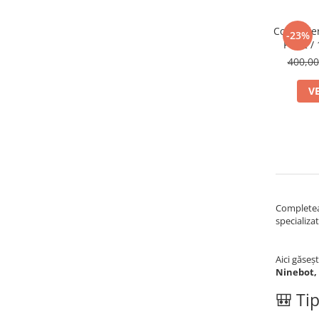
Controlle
-23%
Pro 2 /
400,0
V
Completeaz
specializa
Aici găseșt
Ninebot,
🎒 Tip