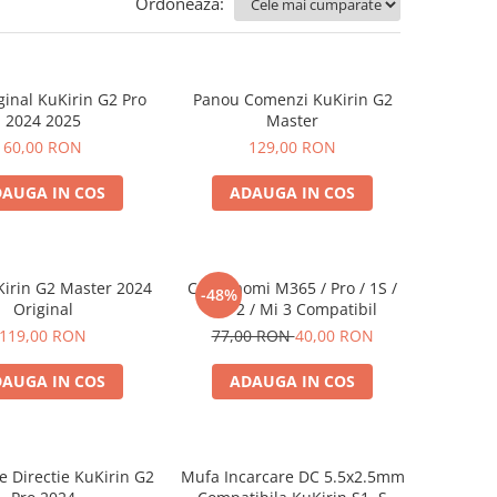
Ordoneaza:
ginal KuKirin G2 Pro
Panou Comenzi KuKirin G2
2024 2025
Master
60,00 RON
129,00 RON
AUGA IN COS
ADAUGA IN COS
Kirin G2 Master 2024
Cric Xiaomi M365 / Pro / 1S /
-48%
Original
Pro 2 / Mi 3 Compatibil
119,00 RON
77,00 RON
40,00 RON
AUGA IN COS
ADAUGA IN COS
e Directie KuKirin G2
Mufa Incarcare DC 5.5x2.5mm