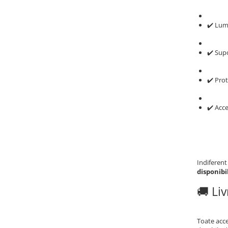
✔️ Lumi
✔️ Sup
✔️ Pro
✔️ Acce
Indiferent 
disponibi
🚚 Li
Toate acce