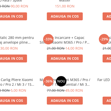
o Fata / Spate
Master
00 RON
90,00 RON
151,00 RON
AUGA IN COS
ADAUGA IN COS
AD
etalic 280 mm pentru
Mufa Incarcare + Capac
Extens
-33%
-29%
j anvelope pline
Silicon Xiaomi M365 / Pro / Pro
U
tinete electrice
2 / 1S / Mi 3 Compatibil
30,00 RON
21,00 RON
14,00 RON
21,0
AUGA IN COS
ADAUGA IN COS
AD
 Carlig Pliere Xiaomi
Mansoane Xiaomi M365 / Pro /
Far LED
-36%
NOU
 / Pro 2 / Mi 3 / 1S /
Pro 2 / 1S / Essential / Mi 3
Mi 4
Originale Negre
00 RON
5,00 RON
77,00 RON
49,00 RON
AUGA IN COS
ADAUGA IN COS
AD