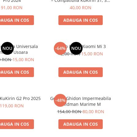
Pro 2024
– Compatibila KuKirin S1, S2,
S3 si E-TWOW
91,00 RON
40,00 RON
AUGA IN COS
ADAUGA IN COS
ie Valva Universala
Surub Pliere Xiaomi Mi 3
NOU
-64%
NOU
mflare Usoara
42,00 RON
15,00 RON
0 RON
15,00 RON
AUGA IN COS
ADAUGA IN COS
 KuKirin G2 Pro 2025
Geanta Ghidon Impermeabila
-48%
Wildman Marime M
119,00 RON
154,00 RON
80,00 RON
AUGA IN COS
ADAUGA IN COS