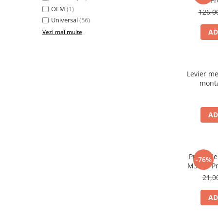
Pr
OEM
(1)
126,
Universal
(56)
AD
Vezi mai multe
Levier m
monta
tro
AD
Protectie
-76%
M365 / Pro
21,
AD