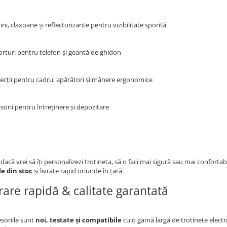
ni, claxoane și reflectorizante pentru vizibilitate sporită
orturi pentru telefon și geantă de ghidon
tecții pentru cadru, apărători și mânere ergonomice
sorii pentru întreținere și depozitare
dacă vrei să îți personalizezi trotineta, să o faci mai sigură sau mai confortabi
le din stoc
și livrate rapid oriunde în țară.
vrare rapidă & calitate garantată
soriile sunt
noi, testate și compatibile
cu o gamă largă de trotinete electr