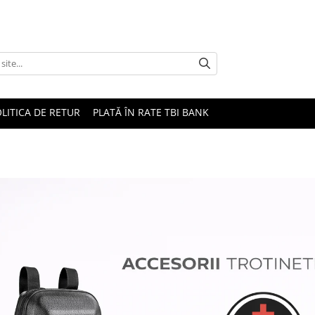
LITICA DE RETUR
PLATĂ ÎN RATE TBI BANK