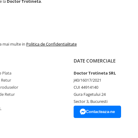
e la
Doctor Trotineta
.
la mai multe in
Politica de Confidentialitate
DATE COMERCIALE
 Plata
Doctor Trotineta SRL
e Retur
J40/16017/2021
Produselor
CUI 44914140
de Retur
Gura Fagetului 24
Sector 3, Bucuresti
L
Contacteaza-ne