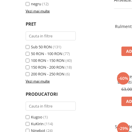
trotinete-electrice
negru
(12)
https://www.doctortrotineta.ro/cauciucuri-
Vezi mai multe
cu-camera
PRET
cauciucuri-bicicleta
Rulment 
Camere bicicleta
Cauciuc tubeless cu GEL antipană
Sub 50 RON
(131)
AD
Accesorii
50 RON - 100 RON
(77)
Trotinete electrice
100 RON - 150 RON
(40)
150 RON - 200 RON
(18)
Biciclete Electrice
200 RON - 250 RON
(6)
Kit Dir
Anvelope moto
-60%
Vezi mai multe
Essentia
Camere moto
63,0
Anvelope ATV
PRODUCATORI
Cauciucuri bicicleta
AD
Anvelope și Camere Utilaje
Kugoo
(1)
https://www.doctortrotineta.ro/plata-
tbi?
KuKirin
(114)
Set Prot
-29%
forceOriginalForEdit=1&preview=00681
Ninebot
(24)