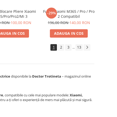
locare Pliere Xiaomi
Furca Xiaomi M365 / Pro / Pro
-29%
5/Pro/Pro2/Mi 3
2 Compatibil
0 RON
100,00 RON
196,00 RON
140,00 RON
AUGA IN COS
ADAUGA IN COS
1
2
3
13
...
ectrice
disponibile la
Doctor Trotineta
– magazinul online
re
, compatibile cu cele mai populare modele:
Xiaomi,
tru a-ți oferi o experiență de mers mai plăcută și mai sigură.