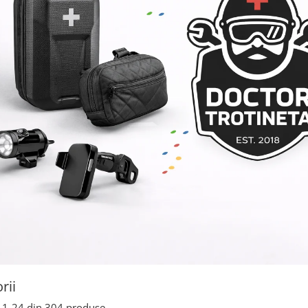
rii
1-
24
din
304
produse