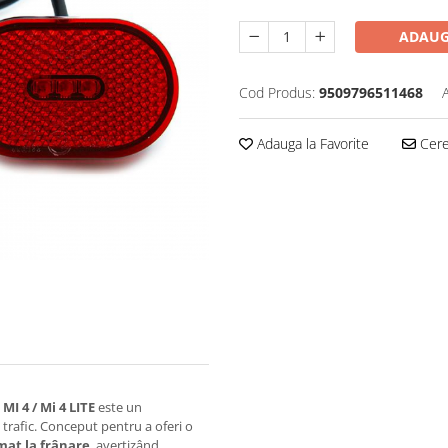
ADAUG
Cod Produs:
9509796511468
Adauga la Favorite
Cere 
I 4 / Mi 4 LITE
este un
 trafic. Conceput pentru a oferi o
mat la frânare
, avertizând