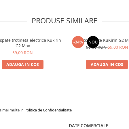
PRODUSE SIMILARE
pate trotineta electrica Kukirin
Stop Spate KuKirin G2 M
-34%
NOU
G2 Max
90,00 RON
59,00 RON
59,00 RON
ADAUGA IN COS
ADAUGA IN COS
la mai multe in
Politica de Confidentialitate
DATE COMERCIALE