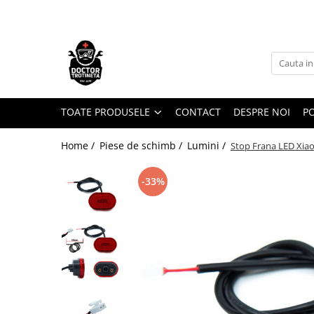
Toate Produsele
Acasa
Toate produsele
Piese de schimb
TOATE PRODUSELE
CONTACT
DESPRE NOI
PO
https://www.doctortrotineta.ro/electrica
Home /
Piese de schimb /
Lumini /
Stop Frana LED Xiaom
Acceleratie
Display
-33%
Controller
Motoare
Cabluri
BMS
Acumulatori
Kit complet
Contact cu cheie