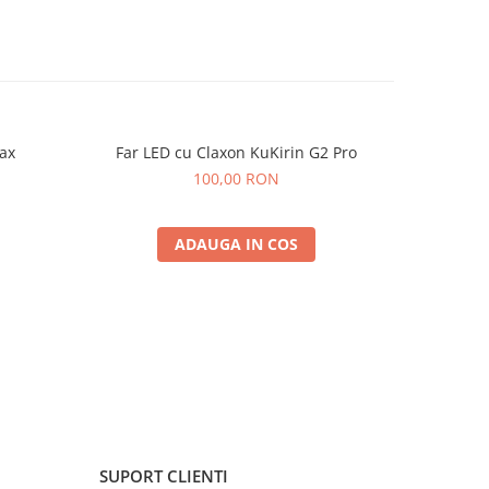
ax
Far LED cu Claxon KuKirin G2 Pro
Far LED 
100,00 RON
ADAUGA IN COS
SUPORT CLIENTI