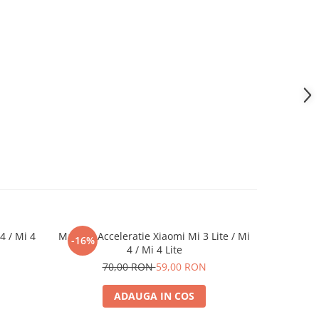
4 / Mi 4
Maneta Acceleratie Xiaomi Mi 3 Lite / Mi
Ar
-16%
-16%
4 / Mi 4 Lite
7
70,00 RON
59,00 RON
ADAUGA IN COS