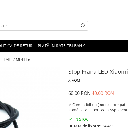
LITICA DE RETUR
PLATĂ ÎN RATE TBI BANK
i Mi 4 / Mi 4 Lite
Stop Frana LED Xiaomi 
XIAOMI
60,00 RON
40,00 RON
✔ Compatibil cu: [modele compatibil
România ✔ Suport WhatsApp pentru
IN STOC
Durata de livrare:
24-48h