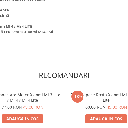
lentă
aximă
i MI 4 / Mi 4 LITE
nă LED
pentru
Xiaomi MI 4 / Mi
RECOMANDARI
onectare Motor Xiaomi Mi 3 Lite
Set 2 Capace Roata Xiaomi Mi 
-18%
/ Mi 4 / Mi 4 Lite
Lite
77,00 RON
49,00 RON
60,00 RON
49,00 RON
ADAUGA IN COS
ADAUGA IN COS