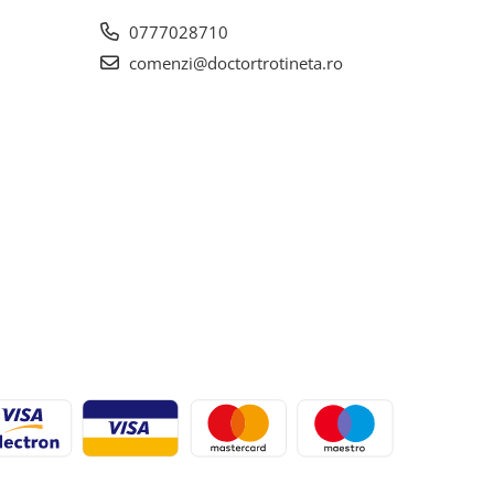
0777028710
comenzi@doctortrotineta.ro