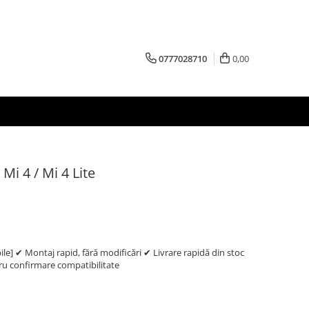
0777028710
0,00
Mi 4 / Mi 4 Lite
e] ✔ Montaj rapid, fără modificări ✔ Livrare rapidă din stoc
 confirmare compatibilitate