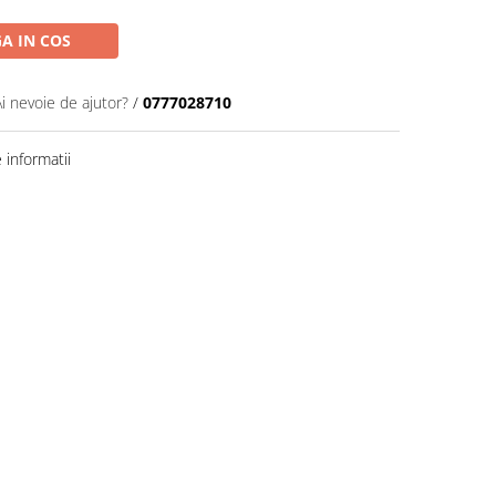
A IN COS
Ai nevoie de ajutor?
/
0777028710
informatii