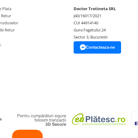
 Plata
Doctor Trotineta SRL
e Retur
J40/16017/2021
Produselor
CUI 44914140
de Retur
Gura Fagetului 24
Sector 3, Bucuresti
L
Contacteaza-ne
e