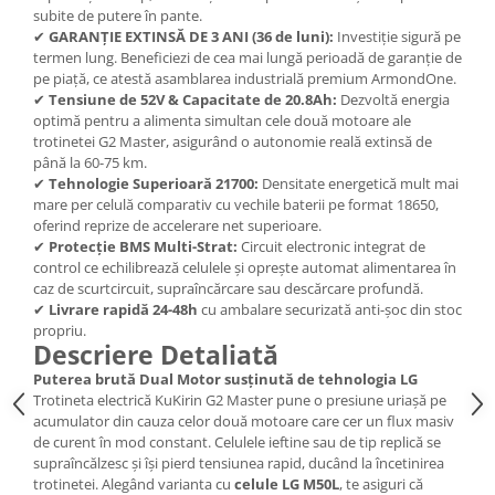
subite de putere în pante.
✔
GARANȚIE EXTINSĂ DE 3 ANI (36 de luni):
Investiție sigură pe
termen lung. Beneficiezi de cea mai lungă perioadă de garanție de
pe piață, ce atestă asamblarea industrială premium ArmondOne.
✔
Tensiune de 52V & Capacitate de 20.8Ah:
Dezvoltă energia
optimă pentru a alimenta simultan cele două motoare ale
trotinetei G2 Master, asigurând o autonomie reală extinsă de
până la 60-75 km.
✔
Tehnologie Superioară 21700:
Densitate energetică mult mai
mare per celulă comparativ cu vechile baterii pe format 18650,
oferind reprize de accelerare net superioare.
✔
Protecție BMS Multi-Strat:
Circuit electronic integrat de
control ce echilibrează celulele și oprește automat alimentarea în
caz de scurtcircuit, supraîncărcare sau descărcare profundă.
✔
Livrare rapidă 24-48h
cu ambalare securizată anti-șoc din stoc
propriu.
Descriere Detaliată
Puterea brută Dual Motor susținută de tehnologia LG
Trotineta electrică KuKirin G2 Master pune o presiune uriașă pe
acumulator din cauza celor două motoare care cer un flux masiv
de curent în mod constant. Celulele ieftine sau de tip replică se
supraîncălzesc și își pierd tensiunea rapid, ducând la încetinirea
trotinetei. Alegând varianta cu
celule LG M50L
, te asiguri că