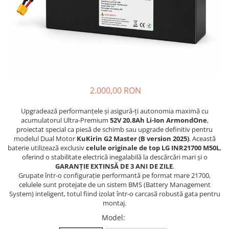
https://www.doctortrotineta.ro/frane
Discuri frana
Placute de frana
Manete de frana
Etrieri
https://www.doctortrotineta.ro/lumini
Stop trotineta
2.000,00 RON
Faruri
Upgradează performanțele și asigură-ți autonomia maximă cu
https://www.doctortrotineta.ro/cadru
acumulatorul Ultra-Premium
52V 20.8Ah Li-Ion ArmondOne
,
Aparatori (aripi)
proiectat special ca piesă de schimb sau upgrade definitiv pentru
modelul Dual Motor
KuKirin G2 Master (B version 2025)
. Această
Cricuri trotineta
baterie utilizează exclusiv
celule originale de top LG INR21700 M50L
,
Suruburi
oferind o stabilitate electrică inegalabilă la descărcări mari și o
GARANȚIE EXTINSĂ DE 3 ANI DE ZILE
.
Suspensie
Grupate într-o configurație performantă pe format mare 21700,
Cauciucuri
celulele sunt protejate de un sistem BMS (Battery Management
System) inteligent, totul fiind izolat într-o carcasă robustă gata pentru
https://www.doctortrotineta.ro/camere-
montaj.
de-aer
Model
:
https://www.doctortrotineta.ro/cauciucuri-