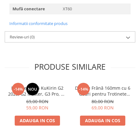
Mufă conectare
XT60
Informatii conformitate produs
Review-uri
(0)
PRODUSE SIMILARE
Plăcuțe Frână KuKirin G2
Disc de Frână 160mm cu 6
-14%
NOU
-14%
2025, G2 Master, G3 Pro, G4
Găuri pentru Trotinete
– Set 2 Bucăți (Față sau
Electrice KuKirin G4 (Model
69,00 RON
80,00 RON
Spate) Premium
2025) și KuKirin G2 –
59,00 RON
69,00 RON
Performanță Premium
ADAUGA IN COS
ADAUGA IN COS