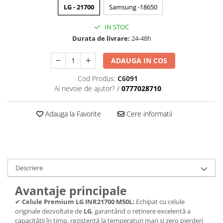
trotinete-electrice
LG - 21700
Samsung -18650
https://www.doctortrotineta.ro/cauciucuri-
IN STOC
cu-camera
Durata de livrare:
24-48h
cauciucuri-bicicleta
Camere bicicleta
ADAUGA IN COS
Cauciuc tubeless cu GEL antipană
Cod Produs:
C6091
Ai nevoie de ajutor?
/
0777028710
Accesorii
Trotinete electrice
Adauga la Favorite
Cere informatii
Biciclete Electrice
Anvelope moto
Camere moto
Anvelope ATV
Descriere
Cauciucuri bicicleta
Anvelope și Camere Utilaje
Avantaje principale
https://www.doctortrotineta.ro/plata-
✔
Celule Premium LG INR21700 M50L:
Echipat cu celule
tbi?
originale dezvoltate de
LG
, garantând o reținere excelentă a
forceOriginalForEdit=1&preview=00681
capacității în timp, rezistență la temperaturi mari și zero pierderi