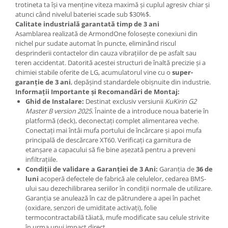
trotineta ta își va menține viteza maximă și cuplul agresiv chiar și
atunci când nivelul bateriei scade sub $30%$.
Calitate industrială garantată timp de 3 ani
Asamblarea realizată de ArmondOne folosește conexiuni din
nichel pur sudate automat în puncte, eliminând riscul
desprinderii contactelor din cauza vibrațiilor de pe asfalt sau
teren accidentat. Datorită acestei structuri de înaltă precizie și a
chimiei stabile oferite de LG, acumulatorul vine cu o
super-
garanție de 3 ani
, depășind standardele obișnuite din industrie.
Informații Importante și Recomandări de Montaj:
Ghid de Instalare:
Destinat exclusiv versiunii
KuKirin G2
Master B version 2025
. Înainte de a introduce noua baterie în
platformă (deck), deconectați complet alimentarea veche.
Conectați mai întâi mufa portului de încărcare și apoi mufa
principală de descărcare XT60. Verificați ca garnitura de
etanșare a capacului să fie bine așezată pentru a preveni
infiltrațiile.
Condiții de validare a Garanției de 3 Ani:
Garanția de
36 de
luni
acoperă defectele de fabrică ale celulelor, cedarea BMS-
ului sau dezechilibrarea seriilor în condiții normale de utilizare.
Garanția se anulează în caz de pătrundere a apei în pachet
(oxidare, senzori de umiditate activați), folie
termocontractabilă tăiată, mufe modificate sau celule strivite
în urma unui impact direct.