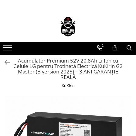
Toate Produsele
Acasa
Toate produsele
2
Piese de schimb
https://www.doctortrotineta.ro/electrica
Acumulator Premium 52V 20.8Ah Li-Ion cu
Celule LG pentru Trotinetă Electrică KuKirin G2
Acceleratie
Master (B version 2025) – 3 ANI GARANȚIE
Display
REALĂ
Controller
KuKirin
Motoare
Cabluri
BMS
Acumulatori
Kit complet
Contact cu cheie