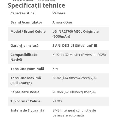
Specificații tehnice
Caracteristică
Valoare
Brand Acumulator
ArmondOne
Model / Brand Celule
LG INR21700 M50L Originale
(5000mAh)
Garanție inclusă
3 ANI DE ZILE (36 de luni) !!!
Compatibilitate
KuKirin G2 Master (B version 2025)
Nativă
Tensiune Nominală
52V
Tensiune Maximă
58.8V ($14 times 4.2text{V}$)
(Full Charge)
Capacitate Reală
20.8Ah ($20800text{ mAh}$)
Tip Format Celule
21700
Sistem de Siguranță
BMS Inteligent cu funcție de
balansare automată