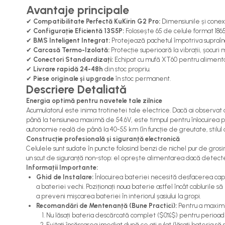
Avantaje principale
trotinete-electrice
✔
Compatibilitate Perfectă KuKirin G2 Pro:
Dimensiunile și conexi
https://www.doctortrotineta.ro/cauciucuri-
✔
Configurație Eficientă 13S5P:
Folosește 65 de celule format 18650
cu-camera
✔
BMS Inteligent Integrat:
Protejează pachetul împotriva supraîncă
✔
Carcasă Termo-Izolată:
Protecție superioară la vibrații, șocur
cauciucuri-bicicleta
✔
Conectori Standardizați:
Echipat cu mufă XT60 pentru alimentar
✔
Livrare rapidă 24-48h
din stoc propriu.
Camere bicicleta
✔
Piese originale și upgrade
în stoc permanent.
Cauciuc tubeless cu GEL
Descriere Detaliată
antipană
Energia optimă pentru navetele tale zilnice
Acumulatorul este inima trotinetei tale electrice. Dacă ai observat 
Accesorii
până la tensiunea maximă de 54.6V, este timpul pentru înlocuirea p
Trotinete electrice
autonomie reală de până la 40-55 km (în funcție de greutate, stilul d
Construcție profesională și siguranță electronică
Biciclete Electrice
Celulele sunt sudate în puncte folosind benzi de nichel pur de gro
Anvelope moto
un scut de siguranță non-stop: el oprește alimentarea dacă detecteaz
Informații Importante:
Camere moto
Ghid de Instalare:
Înlocuirea bateriei necesită desfacerea capac
Anvelope ATV
a bateriei vechi. Poziționați noua baterie astfel încât cabluril
Cauciucuri bicicleta
a preveni mișcarea bateriei în interiorul șasiului la gropi.
Recomandări de Mentenanță (Bune Practici):
Pentru a maximiz
Anvelope și Camere Utilaje
Nu lăsați bateria descărcată complet ($0%$) pentru perioade l
https://www.doctortrotineta.ro/plata-
Evitați încărcarea imediat după ce ați rulat (lăsați bateria s