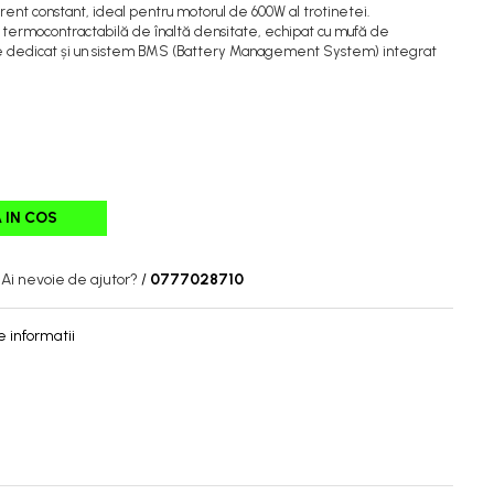
rent constant, ideal pentru motorul de 600W al trotinetei.
ie termocontractabilă de înaltă densitate, echipat cu mufă de
e dedicat și un sistem BMS (Battery Management System) integrat
 IN COS
Ai nevoie de ajutor?
/
0777028710
 informatii