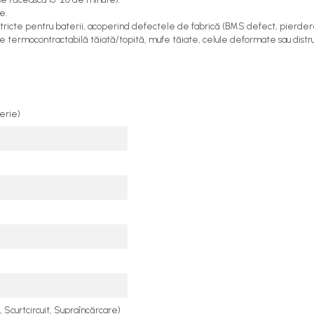
e.
stricte pentru baterii, acoperind defectele de fabrică (BMS defect, pierdere
 folie termocontractabilă tăiată/topită, mufe tăiate, celule deformate sau dist
erie)
 Scurtcircuit, Supraîncărcare)