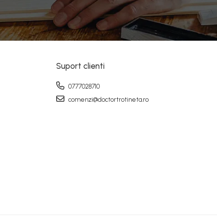
Suport clienti
0777028710
comenzi@doctortrotineta.ro