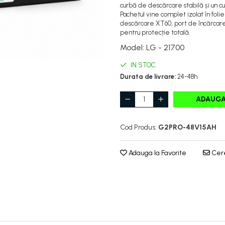
curbă de descărcare stabilă și un cu
Pachetul vine complet izolat în fol
descărcare XT60, port de încărcar
pentru protecție totală.
Model
:
LG - 21700
IN STOC
Durata de livrare:
24-48h
ADAUGA
Cod Produs:
G2PRO-48V15AH
Adauga la Favorite
Cere