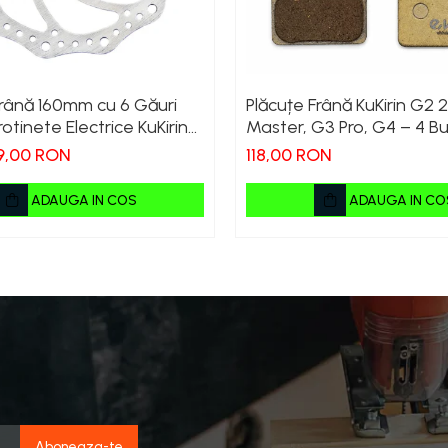
Frână 160mm cu 6 Găuri
Plăcuțe Frână KuKirin G2 
otinete Electrice KuKirin
Master, G3 Pro, G4 – 4 Bu
 2025) și KuKirin G2 –
Compl
9,00 RON
118,00 RON
anță Premium
ADAUGA IN COS
ADAUGA IN CO