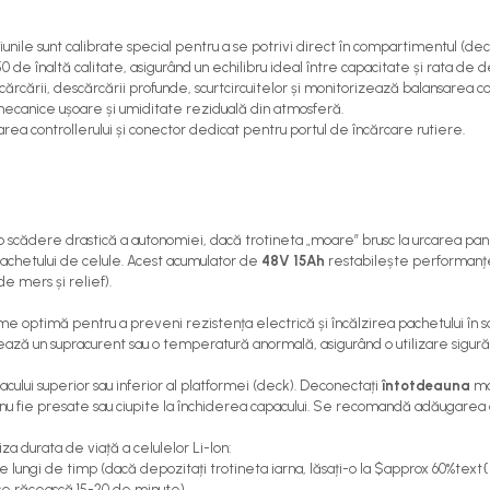
unile sunt calibrate special pentru a se potrivi direct în compartimentul (deck
 de înaltă calitate, asigurând un echilibru ideal între capacitate și rata de 
rcării, descărcării profunde, scurtcircuitelor și monitorizează balansarea co
i mecanice ușoare și umiditate reziduală din atmosferă.
ea controllerului și conector dedicat pentru portul de încărcare rutiere.
o scădere drastică a autonomiei, dacă trotineta „moare” brusc la urcarea pant
achetului de celule. Acest acumulator de
48V 15Ah
restabilește performanțel
e mers și relief).
sime optimă pentru a preveni rezistența electrică și încălzirea pachetului î
ă un supracurent sau o temperatură anormală, asigurând o utilizare sigură atâ
ului superior sau inferior al platformei (deck). Deconectați
întotdeauna
ma
e să nu fie presate sau ciupite la închiderea capacului. Se recomandă adăugar
a durata de viață a celulelor Li-Ion:
ungi de timp (dacă depozitați trotineta iarna, lăsați-o la $approx 60%text{ - 
ă se răcească 15-20 de minute).