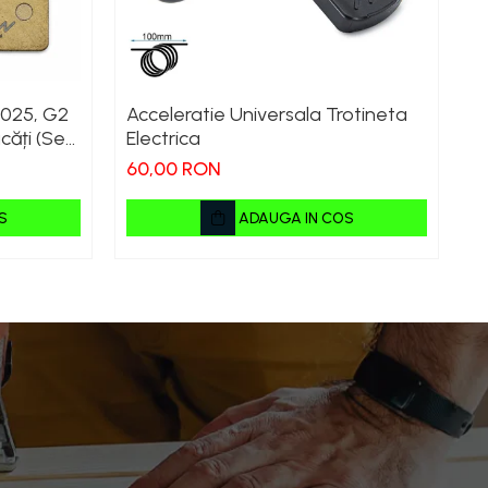
2025, G2
Acceleratie Universala Trotineta
R
căți (Set
Electrica
7
et Față + Spate) Premium
60,00 RON
S
ADAUGA IN COS