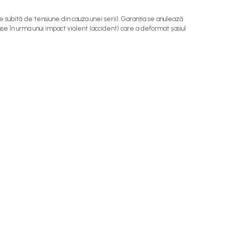
 subită de tensiune din cauza unei serii). Garanția se anulează
ruse în urma unui impact violent (accident) care a deformat șasiul