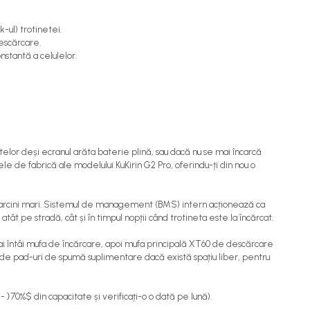
-ul) trotinetei.
descărcare.
nstantă a celulelor.
elor deși ecranul arăta baterie plină, sau dacă nu se mai încarcă
e de fabrică ale modelului KuKirin G2 Pro, oferindu-ți din nou o
n sarcini mari. Sistemul de management (BMS) intern acționează ca
t pe stradă, cât și în timpul nopții când trotineta este la încărcat.
i întâi mufa de încărcare, apoi mufa principală XT60 de descărcare
ea de pad-uri de spumă suplimentare dacă există spațiu liber, pentru
}70%$ din capacitate și verificați-o o dată pe lună).