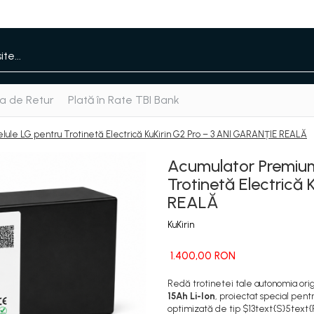
ca de Retur
Plată în Rate TBI Bank
elule LG pentru Trotinetă Electrică KuKirin G2 Pro – 3 ANI GARANȚIE REALĂ
Acumulator Premium
Trotinetă Electrică
REALĂ
KuKirin
1.400,00 RON
Redă trotinetei tale autonomia orig
15Ah Li-Ion
, proiectat special pen
optimizată de tip $13text{S}5text{