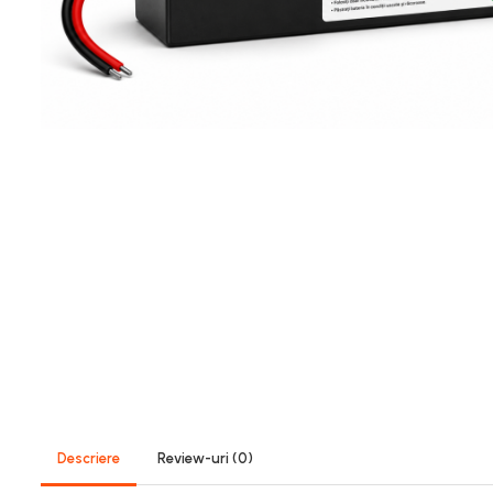
https://www.doctortrotineta.ro/frane
Discuri frana
Placute de frana
Manete de frana
Etrieri
https://www.doctortrotineta.ro/lumini
Stop trotineta
Faruri
https://www.doctortrotineta.ro/cadru
Aparatori (aripi)
Cricuri trotineta
Suruburi
Suspensie
Cauciucuri
https://www.doctortrotineta.ro/camere-
de-aer
Descriere
Review-uri
(0)
https://www.doctortrotineta.ro/cauciucuri-