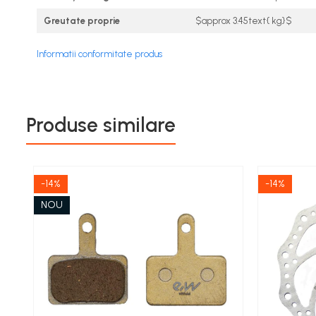
Greutate proprie
$approx 3.45text{ kg}$
Informatii conformitate produs
Produse similare
-14%
-14%
NOU