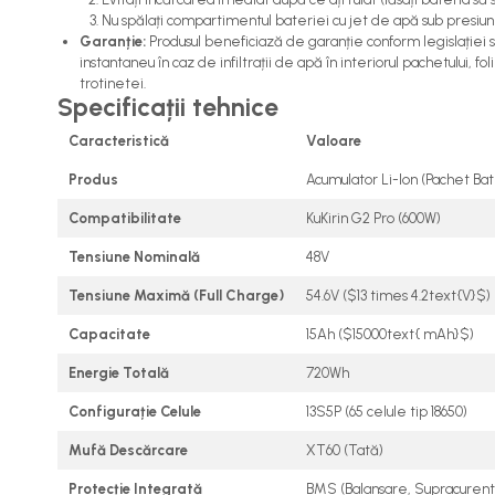
tbi?
Nu spălați compartimentul bateriei cu jet de apă sub presiun
Garanție:
Produsul beneficiază de garanție conform legislației 
forceOriginalForEdit=1&preview=00681
instantaneu în caz de infiltrații de apă în interiorul pachetului,
trotinetei.
Specificații tehnice
Caracteristică
Valoare
Produs
Acumulator Li-Ion (Pachet Bat
Compatibilitate
KuKirin G2 Pro (600W)
Tensiune Nominală
48V
Tensiune Maximă (Full Charge)
54.6V ($13 times 4.2text{V}$)
Capacitate
15Ah ($15000text{ mAh}$)
Energie Totală
720Wh
Configurație Celule
13S5P (65 celule tip 18650)
Mufă Descărcare
XT60 (Tată)
Protecție Integrată
BMS (Balansare, Supracurent,