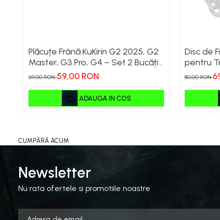
Plăcuțe Frână KuKirin G2 2025, G2
Disc de 
Master, G3 Pro, G4 – Set 2 Bucăți
pentru Tr
(Față sau Spate) Premium
G4 (Model
59,00 RON
6
69,00 RON
80,00 RON
Perform
ADAUGA IN COS
CUMPĂRĂ ACUM
Newsletter
Nu rata ofertele si promotiile noastre