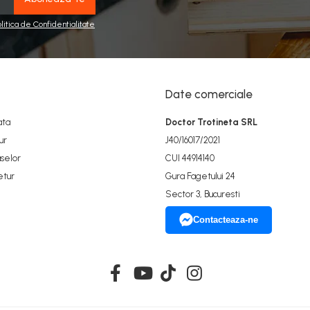
olitica de Confidentialitate
Date comerciale
ata
Doctor Trotineta SRL
ur
J40/16017/2021
selor
CUI 44914140
etur
Gura Fagetului 24
Sector 3, Bucuresti
Contacteaza-ne