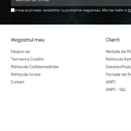
Vreau sa primesc newsletter cu promotiile magazinului. Afla mai multe in
P
Magazinul meu
Clienti
Despre noi
Metode de Pl
Termeni si Conditii
Politica de Ret
Politica de Confidentialitate
Garantia Produ
Politica de livrare
Formular de R
Contact
ANPC
ANPC - SAL