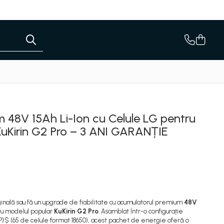
 48V 15Ah Li-Ion cu Celule LG pentru
 KuKirin G2 Pro – 3 ANI GARANȚIE
inală sau fă un upgrade de fiabilitate cu acumulatorul premium
48V
tru modelul popular
KuKirin G2 Pro
. Asamblat într-o configurație
P}$ (65 de celule format 18650), acest pachet de energie oferă o