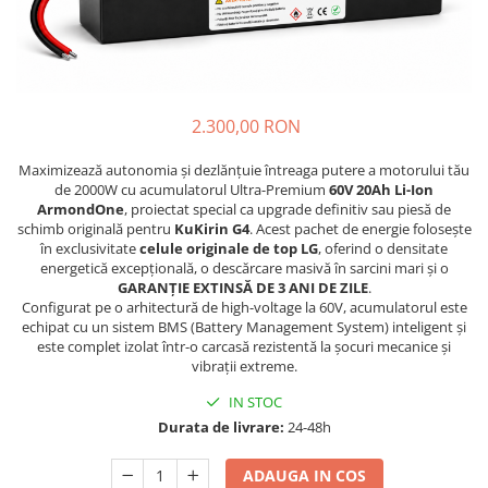
Etrieri
https://www.doctortrotineta.ro/lumini
Stop trotineta
Faruri
2.300,00 RON
https://www.doctortrotineta.ro/cadru
Maximizează autonomia și dezlănțuie întreaga putere a motorului tău
Aparatori (aripi)
de 2000W cu acumulatorul Ultra-Premium
60V 20Ah Li-Ion
Cricuri trotineta
ArmondOne
, proiectat special ca upgrade definitiv sau piesă de
schimb originală pentru
KuKirin G4
. Acest pachet de energie folosește
Suruburi
în exclusivitate
celule originale de top LG
, oferind o densitate
Suspensie
energetică excepțională, o descărcare masivă în sarcini mari și o
GARANȚIE EXTINSĂ DE 3 ANI DE ZILE
.
Configurat pe o arhitectură de high-voltage la 60V, acumulatorul este
echipat cu un sistem BMS (Battery Management System) inteligent și
este complet izolat într-o carcasă rezistentă la șocuri mecanice și
vibrații extreme.
IN STOC
Durata de livrare:
24-48h
ADAUGA IN COS