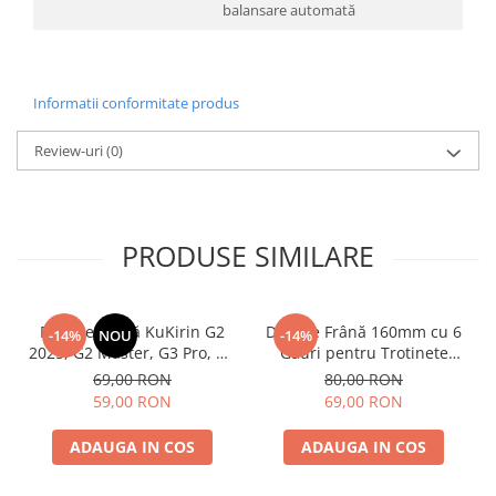
balansare automată
Informatii conformitate produs
Review-uri
(0)
PRODUSE SIMILARE
Plăcuțe Frână KuKirin G2
Disc de Frână 160mm cu 6
-14%
NOU
-14%
2025, G2 Master, G3 Pro, G4
Găuri pentru Trotinete
– Set 2 Bucăți (Față sau
Electrice KuKirin G4 (Model
69,00 RON
80,00 RON
Spate) Premium
2025) și KuKirin G2 –
59,00 RON
69,00 RON
Performanță Premium
ADAUGA IN COS
ADAUGA IN COS