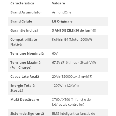
Caracteristică
Valoare
Brand Acumulator
ArmondOne
Brand Celule
LG Originale
Garanție Inclusă
3 ANI DE ZILE (36 de luni) !!!
Compatibilitate
KuKirin G4 (Motor 2000W)
Nativă
Tensiune Nominală
60V
Tensiune Maximă
67.2V ($16 times 4.2text{V}$)
(Full Charge)
Capacitate Reală
20Ah ($20000text{ mAh}$)
Energie Totală
1200Wh (1.2kWh)
Stocată
Mufă Descărcare
XT60 / XT90 (în funcție de
lot/revizie controller)
Sistem de Siguranță
BMS Inteligent cu funcție de