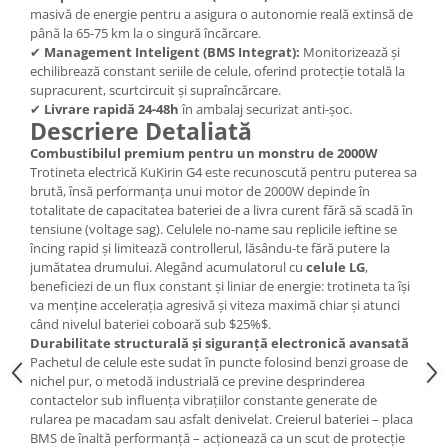
masivă de energie pentru a asigura o autonomie reală extinsă de
până la 65-75 km la o singură încărcare.
✔
Management Inteligent (BMS Integrat):
Monitorizează și
echilibrează constant seriile de celule, oferind protecție totală la
supracurent, scurtcircuit și supraîncărcare.
✔
Livrare rapidă 24-48h
în ambalaj securizat anti-șoc.
Descriere Detaliată
Combustibilul premium pentru un monstru de 2000W
Trotineta electrică KuKirin G4 este recunoscută pentru puterea sa
brută, însă performanța unui motor de 2000W depinde în
totalitate de capacitatea bateriei de a livra curent fără să scadă în
tensiune (voltage sag). Celulele no-name sau replicile ieftine se
încing rapid și limitează controllerul, lăsându-te fără putere la
jumătatea drumului. Alegând acumulatorul cu
celule LG
,
beneficiezi de un flux constant și liniar de energie: trotineta ta își
va menține accelerația agresivă și viteza maximă chiar și atunci
când nivelul bateriei coboară sub $25%$.
Durabilitate structurală și siguranță electronică avansată
Pachetul de celule este sudat în puncte folosind benzi groase de
nichel pur, o metodă industrială ce previne desprinderea
contactelor sub influența vibrațiilor constante generate de
rularea pe macadam sau asfalt denivelat. Creierul bateriei – placa
BMS de înaltă performanță – acționează ca un scut de protecție