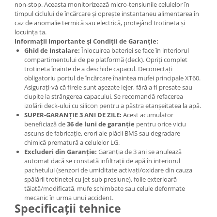
non-stop. Aceasta monitorizează micro-tensiunile celulelor în
timpul ciclului de încărcare și oprește instantaneu alimentarea în
caz de anomalie termică sau electrică, protejând trotineta și
locuința ta.
Informații Importante și Condiții de Garanție:
Ghid de Instalare:
Înlocuirea bateriei se face în interiorul
compartimentului de pe platformă (deck). Opriți complet
trotineta înainte de a deschide capacul. Deconectați
obligatoriu portul de încărcare înaintea mufei principale XT60.
Asigurați-vă că firele sunt așezate lejer, fără a fi presate sau
ciupite la strângerea capacului. Se recomandă refacerea
izolării deck-ului cu silicon pentru a păstra etanșeitatea la apă.
SUPER-GARANȚIE 3 ANI DE ZILE:
Acest acumulator
beneficiază de
36 de luni de garanție
pentru orice viciu
ascuns de fabricație, erori ale plăcii BMS sau degradare
chimică prematură a celulelor LG.
Excluderi din Garanție:
Garanția de 3 ani se anulează
automat dacă se constată infiltrații de apă în interiorul
pachetului (senzori de umiditate activați/oxidare din cauza
spălării trotinetei cu jet sub presiune), folie exterioară
tăiată/modificată, mufe schimbate sau celule deformate
mecanic în urma unui accident.
Specificații tehnice