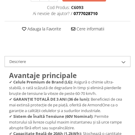
Cod Produs:
C6093
Ai nevoie de ajutor?
/
0777028710
Adauga la Favorite
Cere informatii
Descriere
Avantaje principale
✔
Celule Premium de Brand (LG):
Asigură o chimie ultra-
stabilă, o rată scăzută de degradare în timp și elimină pierderile
bruște de tensiune la viteze de peste 60-70 km/h.
✔
GARANȚIE TOTALĂ DE 3 ANI (36 de luni):
Beneficiezi de cea
mai extinsă protecție de pe piață, oferită de ArmondOne ca o
garanție a calității celulelor și a sudurilor industriale.
✔
Sistem de Înaltă Tensiune (60V Nominal):
Permite
motorului să livreze cuplul maxim instantaneu și să urce rampe
abrupte fără efort sau supraîncălzire.
✔
Capacitate Reală de 20Ah (1.2kWh):
Stochează o cantitate