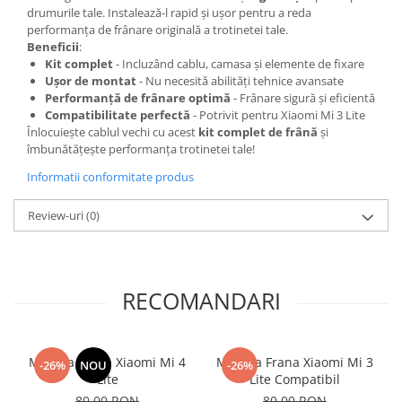
drumurile tale. Instalează-l rapid și ușor pentru a reda
performanța de frânare originală a trotinetei tale.
Beneficii
:
Kit complet
- Incluzând cablu, camasa și elemente de fixare
Ușor de montat
- Nu necesită abilități tehnice avansate
Performanță de frânare optimă
- Frânare sigură și eficientă
Compatibilitate perfectă
- Potrivit pentru Xiaomi Mi 3 Lite
Înlocuiește cablul vechi cu acest
kit complet de frână
și
îmbunătățește performanța trotinetei tale!
Informatii conformitate produs
Review-uri
(0)
RECOMANDARI
Maneta Frana Xiaomi Mi 4
Maneta Frana Xiaomi Mi 3
-26%
NOU
-26%
Lite
Lite Compatibil
80,00 RON
80,00 RON