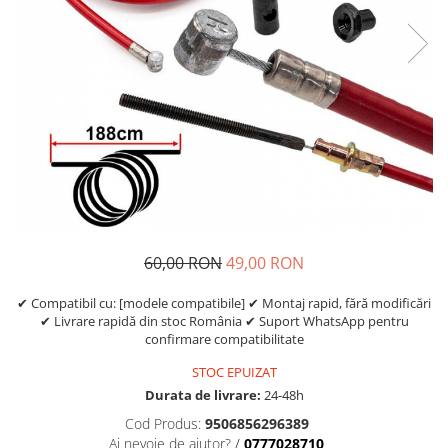
https://www.doctortrotineta.ro/frane
Discuri frana
Placute de frana
Manete de frana
Etrieri
https://www.doctortrotineta.ro/lumini
Stop trotineta
Faruri
https://www.doctortrotineta.ro/cadru
Aparatori (aripi)
60,00 RON
49,00 RON
Cricuri trotineta
Suruburi
✔ Compatibil cu: [modele compatibile] ✔ Montaj rapid, fără modificări
✔ Livrare rapidă din stoc România ✔ Suport WhatsApp pentru
Suspensie
confirmare compatibilitate
Cauciucuri
STOC EPUIZAT
https://www.doctortrotineta.ro/camere-
Durata de livrare:
24-48h
de-aer
Cod Produs:
9506856296389
https://www.doctortrotineta.ro/cauciucuri-
Ai nevoie de ajutor?
/
0777028710