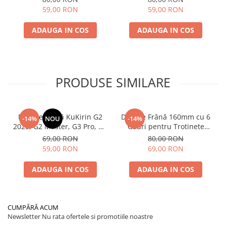
59,00 RON
59,00 RON
ADAUGA IN COS
ADAUGA IN COS
PRODUSE SIMILARE
Plăcuțe Frână KuKirin G2
Disc de Frână 160mm cu 6
-14%
NOU
-14%
2025, G2 Master, G3 Pro, G4
Găuri pentru Trotinete
– Set 2 Bucăți (Față sau
Electrice KuKirin G4 (Model
69,00 RON
80,00 RON
Spate) Premium
2025) și KuKirin G2 –
59,00 RON
69,00 RON
Performanță Premium
ADAUGA IN COS
ADAUGA IN COS
CUMPĂRĂ ACUM
Newsletter
Nu rata ofertele si promotiile noastre