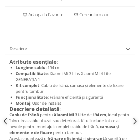
trotinete-electrice
https://www.doctortrotineta.ro/cauciucuri-
Adauga la Favorite
Cere informatii
cu-camera
cauciucuri-bicicleta
Camere bicicleta
Cauciuc tubeless cu GEL antipană
Descriere
Accesorii
Atribute esențiale
:
Trotinete electrice
Lungime cablu
: 194 cm
Biciclete Electrice
Compatibilitate
: Xiaomi Mi 3 Lite, Xiaomi MI 4 Lite
GENERAȚIA 1
Anvelope moto
Kit complet
: Cablu de frână, camasa și elemente de fixare
Camere moto
pentru tambur
Funcționalitate
: Frânare eficientă și siguranță
Anvelope ATV
Montaj
: Ușor de instalat
Cauciucuri bicicleta
Descriere detaliată
:
Anvelope și Camere Utilaje
Cablu de frână
pentru
Xiaomi Mi 3 Lite
de
194 cm
, ideal pentru
înlocuirea cablului uzat sau deteriorat. Kitul include tot ce ai
https://www.doctortrotineta.ro/plata-
nevoie pentru montajul complet: cablu de frână,
camasa
și
tbi?
elementele de fixare
pentru tambur.
forceOriginalForEdit=1&preview=00681
Acesta garantează o
frânare eficientă
și
siguranță
sporită pe