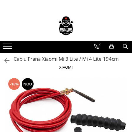
Toate Produsele
Acasa
Toate produsele
2
Piese de schimb
https://www.doctortrotineta.ro/electrica
Cablu Frana Xiaomi Mi 3 Lite / Mi 4 Lite 194cm
Acceleratie
XIAOMI
Display
Controller
-18%
NOU
Motoare
Cabluri
BMS
Acumulatori
Kit complet
Contact cu cheie