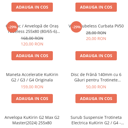
ADAUGA IN COS
ADAUGA IN COS
Cauciuc / Anvelopă de Oraș
Valva Tubeless Curbata PV50
-29%
-29%
Tubeless 255x80 (80/65-6)
28,00 RON
pentru KuKirin G2 Max și
168,00 RON
20,00 RON
KuKirin G2 Master (2024) –
120,00 RON
Profil Urban Trotinetă
Electrică
ADAUGA IN COS
ADAUGA IN COS
Maneta Acceleratie KuKirin
Disc de Frână 140mm cu 6
G2 / G3 / G4 Originala
Găuri pentru Trotinete
Electrice KuKirin G2 (2024) /
159,00 RON
50,00 RON
G2 Pro / G2 Max / G2 Master /
G4 (2024)
ADAUGA IN COS
ADAUGA IN COS
Anvelopa KuKirin G2 Max G2
Surub Suspensie Trotineta
Master(2024) 255x80
Electrica KuKirin G2 / G4 -