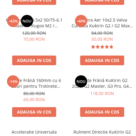
Etrieri
https://www.doctortrotineta.ro/lumini
Cauciuc Plin 8.5x2 50/75-6.1
Camera Aer 10x2.5 Valva
-42%
NOU
-40%
Stop trotineta
Xiaomi / Kugoo M2 /
Curbata Kukirin G2 / G2 Max /
Ducati/Evergreen/Motus/
G2 Master
Faruri
120,00 RON
84,00 RON
70,00 RON
50,00 RON
https://www.doctortrotineta.ro/cadru
Aparatori (aripi)
Cricuri trotineta
ADAUGA IN COS
ADAUGA IN COS
Suruburi
Suspensie
Disc de Frână 160mm cu 6
Plăcuțe Frână KuKirin G2
-14%
NOU
Găuri pentru Trotinete
2025, G2 Master, G3 Pro, G4 –
Electrice KuKirin G4 (Model
4 Bucăți (Set Complet Față +
80,00 RON
118,00 RON
2025) și KuKirin G2 –
Spate) Premium
69,00 RON
Performanță Premium
ADAUGA IN COS
ADAUGA IN COS
Acceleratie Universala
Rulment Directie KuKirin G2