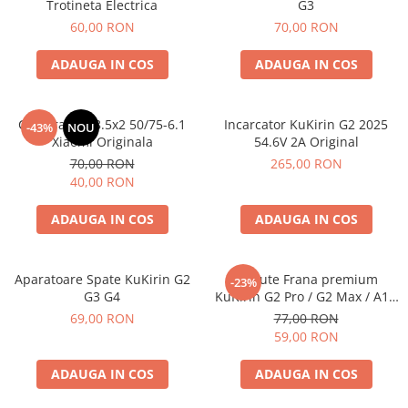
Trotineta Electrica
G3
60,00 RON
70,00 RON
ADAUGA IN COS
ADAUGA IN COS
Camera Aer 8.5x2 50/75-6.1
Incarcator KuKirin G2 2025
-43%
NOU
Xiaomi Originala
54.6V 2A Original
70,00 RON
265,00 RON
40,00 RON
ADAUGA IN COS
ADAUGA IN COS
Aparatoare Spate KuKirin G2
Placute Frana premium
-23%
G3 G4
KuKirin G2 Pro / G2 Max / A1 /
M4 Max Semi-Metalice
69,00 RON
77,00 RON
59,00 RON
ADAUGA IN COS
ADAUGA IN COS