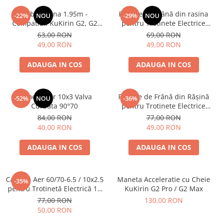
Cablu Frana 1.95m -
Plăcuțe de Frână din rasina
-22%
NOU
-29%
NOU
Compatibil KuKirin G2, G2
pentru Trotinete Electrice
Max, G3, G2 Master
KuKirin G2, G2 Master, G3 și
63,00 RON
69,00 RON
G4 – Calitate Standard (Set 2
49,00 RON
49,00 RON
Bucăți)
ADAUGA IN COS
ADAUGA IN COS
Camera Aer 10x3 Valva
Plăcuțe de Frână din Rășină
-52%
NOU
-36%
Curbata 90°70
pentru Trotinete Electrice
KuKirin G2 Pro, G2 Max, A1 și
84,00 RON
77,00 RON
M4 Max – Calitate Standard
40,00 RON
49,00 RON
ADAUGA IN COS
ADAUGA IN COS
Cameră Aer 60/70-6.5 / 10x2.5
Maneta Acceleratie cu Cheie
-35%
pentru Trotinetă Electrică 10
KuKirin G2 Pro / G2 Max
Inch – Valvă Dreaptă
77,00 RON
130,00 RON
50,00 RON