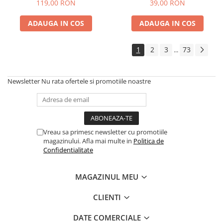
Otel Inalt Rezistent
119,00 RON
39,00 RON
ADAUGA IN COS
ADAUGA IN COS
1
2
3
73
...
Newsletter
Nu rata ofertele si promotiile noastre
Vreau sa primesc newsletter cu promotiile
magazinului. Afla mai multe in
Politica de
Confidentialitate
MAGAZINUL MEU
CLIENTI
DATE COMERCIALE