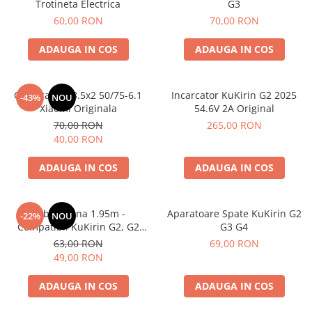
trotinete-electrice
Trotineta Electrica
G3
60,00 RON
70,00 RON
https://www.doctortrotineta.ro/cauciucuri-
cu-camera
ADAUGA IN COS
ADAUGA IN COS
cauciucuri-bicicleta
Camere bicicleta
Camera Aer 8.5x2 50/75-6.1
Incarcator KuKirin G2 2025
-43%
NOU
Cauciuc tubeless cu GEL antipană
Xiaomi Originala
54.6V 2A Original
Accesorii
70,00 RON
265,00 RON
40,00 RON
Trotinete electrice
Biciclete Electrice
ADAUGA IN COS
ADAUGA IN COS
Anvelope moto
Camere moto
Cablu Frana 1.95m -
Aparatoare Spate KuKirin G2
-22%
NOU
Anvelope ATV
Compatibil KuKirin G2, G2
G3 G4
Cauciucuri bicicleta
Max, G3, G2 Master
63,00 RON
69,00 RON
Anvelope și Camere Utilaje
49,00 RON
https://www.doctortrotineta.ro/plata-
ADAUGA IN COS
ADAUGA IN COS
tbi?
forceOriginalForEdit=1&preview=00681