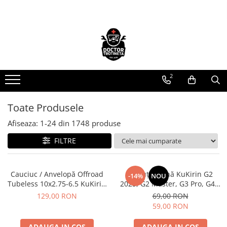
Toate Produsele
Acasa
Toate produsele
2
Piese de schimb
https://www.doctortrotineta.ro/electrica
Toate Produsele
Acceleratie
Display
Afiseaza:
1-
24
din
1748
produse
Controller
FILTRE
Motoare
Cabluri
Cauciuc / Anvelopă Offroad
Plăcuțe Frână KuKirin G2
BMS
-14%
NOU
Tubeless 10x2.75-6.5 KuKirin
2025, G2 Master, G3 Pro, G4 –
Acumulatori
G2/G2 Master 2025
Set 2 Bucăți (Față sau Spate)
129,00 RON
69,00 RON
Kit complet
Premium
59,00 RON
Contact cu cheie
ADAUGA IN COS
ADAUGA IN COS