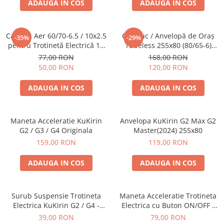
ADAUGA IN COS
ADAUGA IN COS
Cameră Aer 60/70-6.5 / 10x2.5
Cauciuc / Anvelopă de Oraș
-35%
-29%
pentru Trotinetă Electrică 10
Tubeless 255x80 (80/65-6)
Inch – Valvă Dreaptă
pentru KuKirin G2 Max și
77,00 RON
168,00 RON
KuKirin G2 Master (2024) –
50,00 RON
120,00 RON
Profil Urban Trotinetă
Electrică
ADAUGA IN COS
ADAUGA IN COS
Maneta Acceleratie KuKirin
Anvelopa KuKirin G2 Max G2
G2 / G3 / G4 Originala
Master(2024) 255x80
159,00 RON
119,00 RON
ADAUGA IN COS
ADAUGA IN COS
Surub Suspensie Trotineta
Maneta Acceleratie Trotineta
Electrica KuKirin G2 / G4 -
Electrica cu Buton ON/OFF -
Otel Inalt Rezistent
Control Digital 3 in 1
39,00 RON
79,00 RON