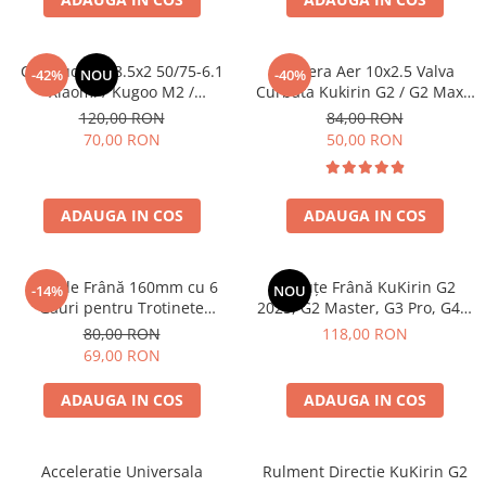
https://www.doctortrotineta.ro/frane
Discuri frana
Placute de frana
Cauciuc Plin 8.5x2 50/75-6.1
Camera Aer 10x2.5 Valva
-42%
NOU
-40%
Xiaomi / Kugoo M2 /
Curbata Kukirin G2 / G2 Max /
Manete de frana
Ducati/Evergreen/Motus/
G2 Master
120,00 RON
84,00 RON
Etrieri
70,00 RON
50,00 RON
https://www.doctortrotineta.ro/lumini
Stop trotineta
Faruri
ADAUGA IN COS
ADAUGA IN COS
https://www.doctortrotineta.ro/cadru
Aparatori (aripi)
Disc de Frână 160mm cu 6
Plăcuțe Frână KuKirin G2
-14%
NOU
Cricuri trotineta
Găuri pentru Trotinete
2025, G2 Master, G3 Pro, G4 –
Electrice KuKirin G4 (Model
4 Bucăți (Set Complet Față +
Suruburi
80,00 RON
118,00 RON
2025) și KuKirin G2 –
Spate) Premium
69,00 RON
Suspensie
Performanță Premium
Cauciucuri
ADAUGA IN COS
ADAUGA IN COS
https://www.doctortrotineta.ro/camere-
de-aer
https://www.doctortrotineta.ro/cauciucuri-
Acceleratie Universala
Rulment Directie KuKirin G2