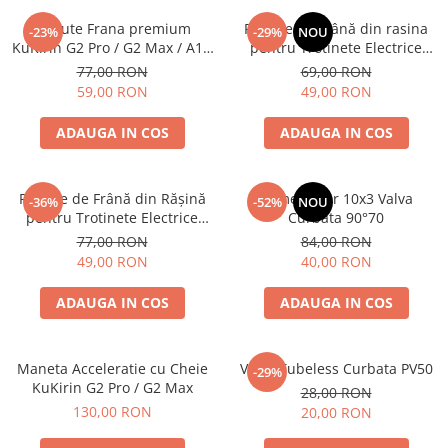
Placute Frana premium
Plăcuțe de Frână din rasina
-23%
-29%
NOU
KuKirin G2 Pro / G2 Max / A1 /
pentru Trotinete Electrice
M4 Max Semi-Metalice
KuKirin G2, G2 Master, G3 și
77,00 RON
69,00 RON
G4 – Calitate Standard (Set 2
59,00 RON
49,00 RON
Bucăți)
ADAUGA IN COS
ADAUGA IN COS
Plăcuțe de Frână din Rășină
Camera Aer 10x3 Valva
-36%
-52%
NOU
pentru Trotinete Electrice
Curbata 90°70
KuKirin G2 Pro, G2 Max, A1 și
77,00 RON
84,00 RON
M4 Max – Calitate Standard
49,00 RON
40,00 RON
ADAUGA IN COS
ADAUGA IN COS
Maneta Acceleratie cu Cheie
Valva Tubeless Curbata PV50
-29%
KuKirin G2 Pro / G2 Max
28,00 RON
130,00 RON
20,00 RON